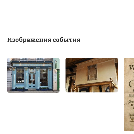
В 1650 г. в Оксфорде открылась первая
кофейня, называвшаяся «Ангел». Через
два года кофейня появилась и в
Лондоне, после чего кофейни стали
множиться, словно грибы после дождя,
Изображения события
становясь популярными местами
деловых и дружеских встреч
Фото статьи: