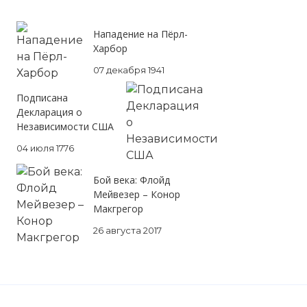
Комментарий:
Нападение на Пёрл-
Харбор
Проверочный код:
07 декабря 1941
Подписана
Декларация о
Независимости США
04 июля 1776
Бой века: Флойд
Мейвезер – Конор
Макгрегор
26 августа 2017
Вернуться в статью:
В космос вышел первый ч
SpaceShipOne