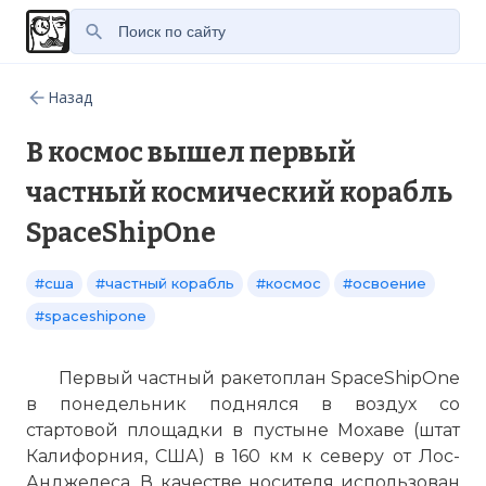
Назад
В космос вышел первый
частный космический корабль
SpaceShipOne
#сша
#частный корабль
#космос
#освоение
#spaceshipone
Первый частный ракетоплан SpaceShipOne
в понедельник поднялся в воздух со
стартовой площадки в пустыне Мохаве (штат
Калифорния, США) в 160 км к северу от Лос-
Анджелеса. В качестве носителя использован