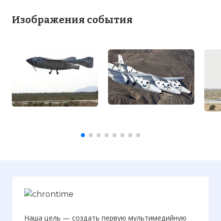
Изображения события
Вернуться в статью:
В космос вышел
первый частный космический корабль
SpaceShipOne
Наша цель — создать первую мультимедийную