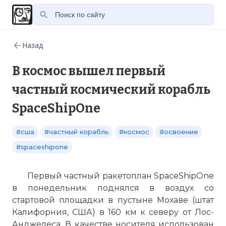
Назад
В космос вышел первый
частный космический корабль
SpaceShipOne
#сша
#частный корабль
#космос
#освоение
#spaceshipone
Первый частный ракетоплан SpaceShipOne
в понедельник поднялся в воздух со
стартовой площадки в пустыне Мохаве (штат
Калифорния, США) в 160 км к северу от Лос-
Анджелеса. В качестве носителя использован