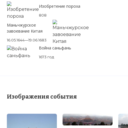
Изобретение пороха
808
Маньчжурское
завоевание Китая
16.05.1644—19.06.1683
Война саньфань
1673 год
Изображения события