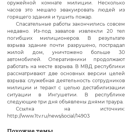
оружейной комнате милиции. Несколько
часов это мешало эвакуировать людей из
горящего здания и тушить пожар.
Спасательные работы закончились совсем
недавно. Из-под завалов извлекли 20 тел
погибших милиционеров. В результате
взрыва здание почти разрушено, пострадал
жилой дом, уничтожено больше 30
автомобилей. Оперативники продолжают
работать на месте взрыва. В МВД республики
рассматривают две основных версии целей
взрыва: служебная деятельность сотрудников
милиции и теракт с целью дестабилизации
ситуации в Ингушетии. В республике
следующие три дня объявлены днями траура.
Взрыв в ГОВД г.Назрань, Ингушетия
Ссылка на источник:
Имя:
http://www.1tv.ru/news/social/14903
Комментарий:
Похожие темы