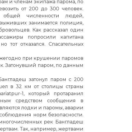
ам и членам экипажа парома, по
возить от 200 до 300 человек.
 общей численности людей,
 выживших занимается полиция,
ровольцев. Как рассказал один
ассажиры попросили капитана
о тот отказался. Спасательных
 ежегодно при крушении паромов
ек. Затонувший паром, по данным
 Бангладеш затонул паром с 200
шел в 32 км от столицы страны
riatpur-1, который протаранил
енным средством сообщения в
вляются лодки и паромы, аварии
есоблюдения норм безопасности.
 многочисленных рек Бангладеш
ртвам. Так, например, жертвами