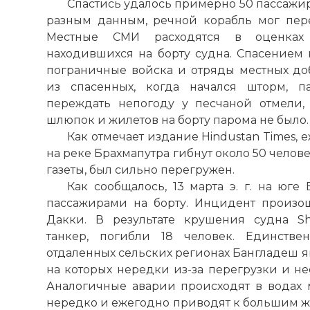
Спастись удалось примерно 50 пассажир
разным данным, речной корабль мог пере
Местные СМИ расходятся в оценках
находившихся на борту судна. Спасением
пограничные войска и отряды местных доб
из спасенных, когда начался шторм, п
переждать непогоду у песчаной отмели, н
шлюпок и жилетов на борту парома не было.
Как отмечает издание Hindustan Times,
на реке Брахмапутра гибнут около 50 челов
газеты, был сильно перегружен.
Как сообщалось, 13 марта э. г. на юге
пассажирами на борту. Инцидент произо
Дакки. В результате крушения судна Sha
танкер, погибли 18 человек. Единств
отдаленных сельских регионах Бангладеш я
на которых нередки из-за перегрузки и н
Аналогичные аварии происходят в водах
нередко и ежегодно приводят к большим же