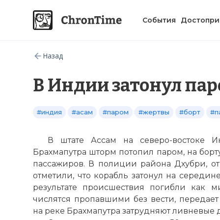
События
Достопри
Назад
В Индии затонул па
#индия
#асам
#паром
#жертвы
#борт
#п
В штате Ассам на северо-востоке 
Брахмапутра шторм потопил паром, на борт
пассажиров. В полиции района Дхубри, от
отметили, что корабль затонул на середин
результате происшествия погибли как м
числятся пропавшими без вести, передает
на реке Брахмапутра затрудняют ливневые 