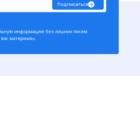
Подписаться
го материала
льную информацию без лишних писем.
вас материалы.