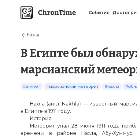
События
Достопри
Назад
В Египте был обнар
марсианский метеор
#египет
#марсианский метеорит
#нахла
#обн
Нахла (англ. Nakhla) — известный марс
в Египте в 1911 году.
История
Метеорит упал 28 июня 1911 года приб
времени в районе Нахла, Абу-Хуммус