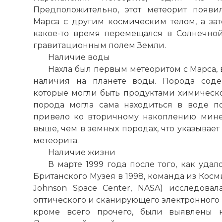
Предположительно, этот метеорит появ
Марса с другим космическим телом, а за
какое-то время перемещался в Солнечной 
гравитационным полем Земли.
Наличие воды
Нахла был первым метеоритом с Марса,
наличия на планете воды. Порода соде
которые могли быть продуктами химическо
порода могла сама находиться в воде п
привело ко вторичному накоплению мине
выше, чем в земных породах, что указывае
метеорита.
Наличие жизни
В марте 1999 года после того, как удал
Британского Музея в 1998, команда из Косм
Johnson Space Center, NASA) исследова
оптического и сканирующего электронного м
кроме всего прочего, были выявлены 