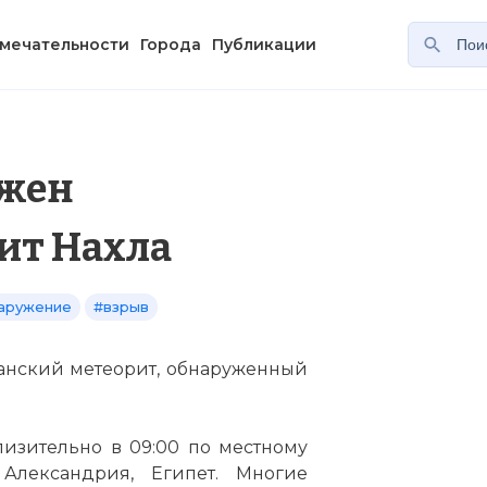
мечательности
Города
Публикации
ужен
ит Нахла
аружение
#взрыв
ианский метеорит, обнаруженный
лизительно в 09:00 по местному
,
Александрия
, Египет. Многие