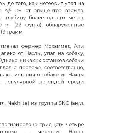
ы до того, как метеорит упал на
 4,5 км от эпицентра взрыва.
а глубину более одного метра.
 кг (22 фунта), обнаруженные
13 грамм.
 отмечал фермер Мохаммед Али
еко от Нахлы, упал на собаку,
днако, никаких останков собаки
влял о пропаже, соответственно,
ако, история о собаке из Нахлы
ала популярной легендой среди
. Nakhlite) из группы SNC (англ.
алогизировано тридцать четыре
оторых — метеорит Нахла.