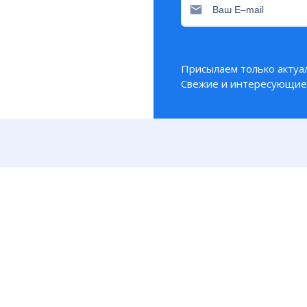
е скола метеорита показывает наличие биоморфно
Присылаем только актуа
Свежие и интересующие 