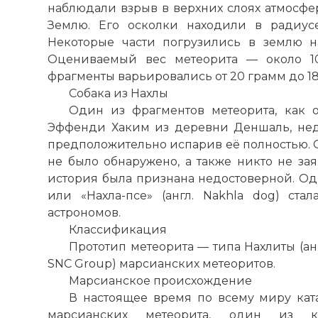
наблюдали взрыв в верхних слоях атмосфер
Землю. Его осколки находили в радиусе
Некоторые части погрузились в землю н
Оцениваемый вес метеорита — около 10
фрагменты варьировались от 20 грамм до 18
Собака из Нахлы
Один из фрагментов метеорита, как
Эффенди Хаким из деревни Деншаль, недал
предположительно испарив её полностью. О
не было обнаружено, а также никто не зая
история была признана недостоверной. Одн
или «Нахла-псе» (англ. Nakhla dog) ст
астрономов.
Классификация
Прототип метеорита — типа Нахлиты (англ
SNC Group) марсианских метеоритов.
Марсианское происхождение
В настоящее время по всему миру кат
марсианских метеорита, один из к