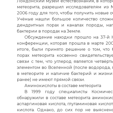
Лондонский музей естествознания, в кото
метеорита, разрешил исследователям из 
2006 году для того, чтобы получить новые 
Учёные нашли большое количество сложн
дендритных порах и каналах породы, нап
бактерии в породах на Земле.
Обсуждение находки прошло на 37-й 
конференции, которая прошла в марте 2006
итоге, были принято решение о том, что 
порах метеорита косвенно свидетельству
связи с тем, что углерод является четвёр
элементом во Вселенной (после водорода, 
в метеорите и наличие бактерий и жизни 
ранее) не имеют прямой связи.
Аминокислоты в составе метеорита
В 1999 году специалисты Космичес
обнаружили в составе метеорита аминоки
аспаргиновая кислота, глутаминовая кисло
кислота. Однако, до сих пор не выяснен