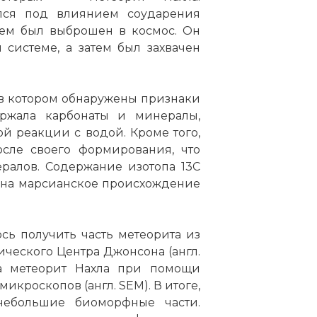
ился под влиянием соударения
тем был выброшен в космос. Он
системе, а затем был захвачен
 в котором обнаружены признаки
ржала карбонаты и минералы,
й реакции с водой. Кроме того,
осле своего формирования, что
ралов. Содержание изотопа 13C
т на марсианское происхождение
ось получить часть метеорита из
ического Центра Джонсона (англ.
ла метеорит Нахла при помощи
икроскопов (англ. SEM). В итоге,
небольшие биоморфные части.