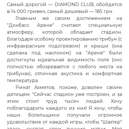
Самый дорогой — DIAMOND CLUB, обойдется
в 14 000 гривен, самый дешевый — 185 грн.
Главным же своим достижением на
"Донбасс Арене" считают специальную
атмосферу, которой обладает стадион.
Визитная карточка Донецка — один из
Благодаря особому проектированию трибун (с
лучших футбольных стадионов Европы
инфракрасным подогревом) и крыши (она
«Донбасс Арена» и Гранитный мяч
сделана под наклоном) на "Арене" были
Фото статьи:
достигнуты идеальная видимость поля (оно
полностью обозревается с любого места на
трибунах), отличная акустика и комфортная
температура.
Ринат Ахметов, похоже, доволен своим
детищем: "Сейчас стадион уже построен, и за
этим стоит труд тысяч людей. Хочу
поблагодарить каждого из них! Я хочу, чтобы
наши болельщики получали огромное
удовольствие от каждой игры, чтобы "Шахтер"
здесь сыграл свои лучшие матчи. Моя