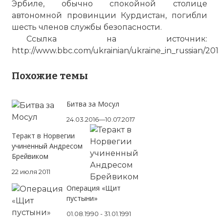
Эрбиле, обычно спокойной столице
автономной провинции Курдистан, погибли
шесть членов службы безопасности.
Ссылка на источник:
http://www.bbc.com/ukrainian/ukraine_in_russian/2
Похожие темы
Битва за Мосул
Серия взрывов в Багдаде: 51 погибший (новос
24.03.2016—10.07.2017
Имя:
Теракт в Норвегии
учиненный Андресом
Комментарий:
Брейвиком
22 июля 2011
Проверочный код:
Операция «Щит
пустыни»
01.08.1990 - 31.01.1991