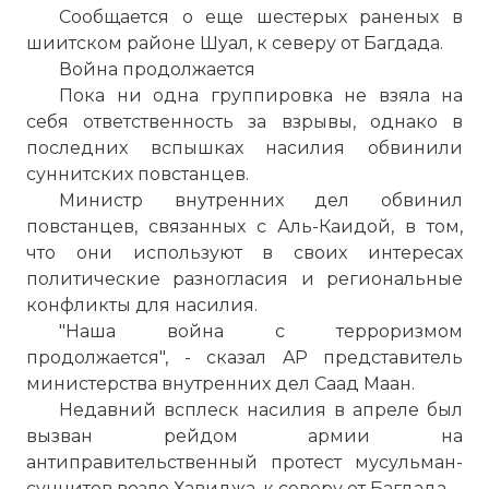
Сообщается о еще шестерых раненых в
шиитском районе Шуал, к северу от Багдада.
Война продолжается
Пока ни одна группировка не взяла на
себя ответственность за взрывы, однако в
последних вспышках насилия обвинили
суннитских повстанцев.
Министр внутренних дел обвинил
повстанцев, связанных с Аль-Каидой, в том,
что они используют в своих интересах
политические разногласия и региональные
конфликты для насилия.
"Наша война с терроризмом
продолжается", - сказал AP представитель
министерства внутренних дел Саад Маан.
Недавний всплеск насилия в апреле был
вызван рейдом армии на
антиправительственный протест мусульман-
суннитов возле Хавиджа, к северу от Багдада.