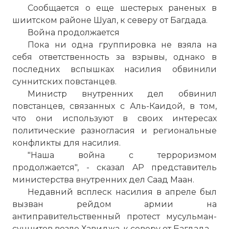
Сообщается о еще шестерых раненых в
шиитском районе Шуал, к северу от Багдада.
Война продолжается
Пока ни одна группировка не взяла на
себя ответственность за взрывы, однако в
последних вспышках насилия обвинили
суннитских повстанцев.
Министр внутренних дел обвинил
повстанцев, связанных с Аль-Каидой, в том,
что они используют в своих интересах
политические разногласия и региональные
конфликты для насилия.
"Наша война с терроризмом
продолжается", - сказал AP представитель
министерства внутренних дел Саад Маан.
Недавний всплеск насилия в апреле был
вызван рейдом армии на
антиправительственный протест мусульман-
суннитов возле Хавиджа, к северу от Багдада.