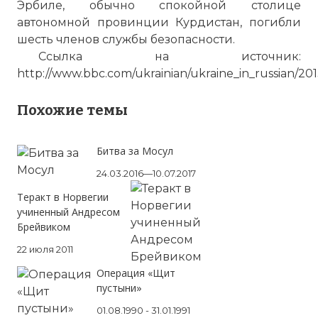
Эрбиле, обычно спокойной столице
автономной провинции Курдистан, погибли
шесть членов службы безопасности.
Ссылка на источник:
http://www.bbc.com/ukrainian/ukraine_in_russian/2
В различных районах Багдада
Похожие темы
прогремела серия взрывов, погибли не
менее 35 человек, более 100 получили
Битва за Мосул
ранения.
24.03.2016—10.07.2017
Фото статьи:
Теракт в Норвегии
учиненный Андресом
Брейвиком
22 июля 2011
Операция «Щит
пустыни»
01.08.1990 - 31.01.1991