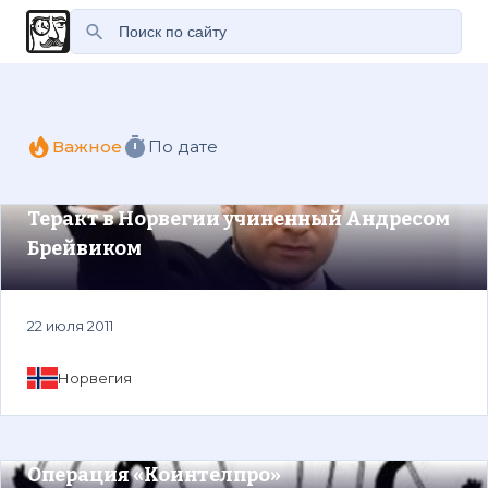
Важное
По дате
Теракт в Норвегии учиненный Андресом
Брейвиком
22 июля 2011
Норвегия
Операция «Коинтелпро»