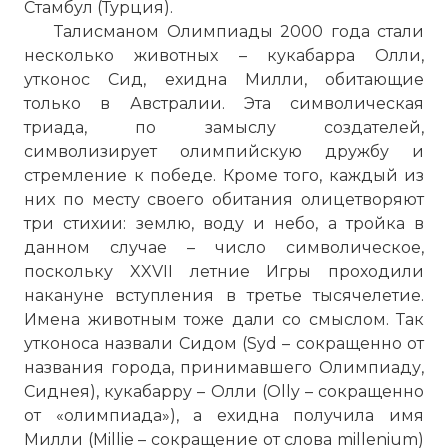
Стамбул (Турция).
Талисманом Олимпиады 2000 года стали
несколько животных – кукабарра Олли,
утконос Сид, ехидна Милли, обитающие
только в Австралии. Эта символическая
триада, по замыслу создателей,
символизирует олимпийскую дружбу и
стремление к победе. Кроме того, каждый из
них по месту своего обитания олицетворяют
три стихии: землю, воду и небо, а тройка в
данном случае – число символическое,
поскольку XXVII летние Игры проходили
накануне вступления в третье тысячелетие.
Имена животным тоже дали со смыслом. Так
утконоса назвали Сидом (Syd – сокращенно от
названия города, принимавшего Олимпиаду,
Сиднея), кукабарру – Олли (Olly – сокращенно
от «олимпиада»), а ехидна получила имя
Милли (Millie – сокращение от слова millenium)