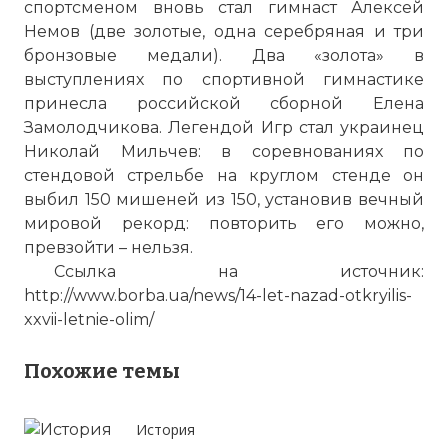
спортсменом вновь стал гимнаст Алексей
☓
Немов (две золотые, одна серебряная и три
бронзовые медали). Два «золота» в
выступлениях по спортивной гимнастике
принесла российской сборной Елена
Замолодчикова. Легендой Игр стал украинец
Николай Мильчев: в соревнованиях по
стендовой стрельбе на круглом стенде он
выбил 150 мишеней из 150, установив вечный
мировой рекорд: повторить его можно,
превзойти – нельзя.
Ссылка на источник:
Церемония закрытия игр
http://www.borba.ua/news/14-let-nazad-otkryilis-
Фото статьи:
xxvii-letnie-olim/
Похожие темы
История