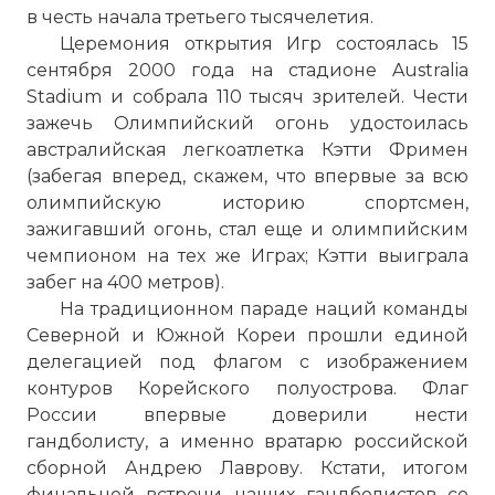
в честь начала третьего тысячелетия.
Церемония открытия Игр состоялась 15
сентября 2000 года на стадионе Australia
Stadium и собрала 110 тысяч зрителей. Чести
зажечь Олимпийский огонь удостоилась
австралийская легкоатлетка Кэтти Фримен
(забегая вперед, скажем, что впервые за всю
олимпийскую историю спортсмен,
зажигавший огонь, стал еще и олимпийским
чемпионом на тех же Играх; Кэтти выиграла
забег на 400 метров).
На традиционном параде наций команды
Северной и Южной Кореи прошли единой
делегацией под флагом с изображением
контуров Корейского полуострова. Флаг
России впервые доверили нести
гандболисту, а именно вратарю российской
сборной Андрею Лаврову. Кстати, итогом
финальной встречи наших гандболистов со