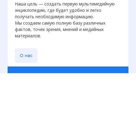
Наша цель — создать первую мультимедийную
энциклопедию, где будет удобно и легко
получать необходимую информацию.
Мы создаем самую полную базу различных
фактов, точек зрения, мнений и медийных
материалов.
О нас
Еженедельная
рассылка
Присылаем только актуальную информацию без
лишних писем. Свежие и интересующие вас
материалы.