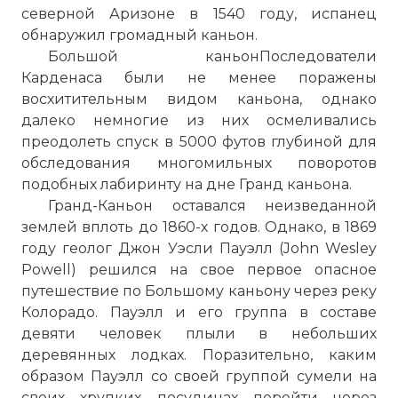
северной Аризоне в 1540 году, испанец
обнаружил громадный каньон.
Большой каньонПоследователи
Карденаса были не менее поражены
восхитительным видом каньона, однако
далеко немногие из них осмеливались
преодолеть спуск в 5000 футов глубиной для
обследования многомильных поворотов
подобных лабиринту на дне Гранд каньона.
Гранд-Каньон оставался неизведанной
землей вплоть до 1860-х годов. Однако, в 1869
году геолог Джон Уэсли Пауэлл (John Wesley
Powell) решился на свое первое опасное
путешествие по Большому каньону через реку
Колорадо. Пауэлл и его группа в составе
девяти человек плыли в небольших
деревянных лодках. Поразительно, каким
образом Пауэлл со своей группой сумели на
своих хрупких посудинах перейти через