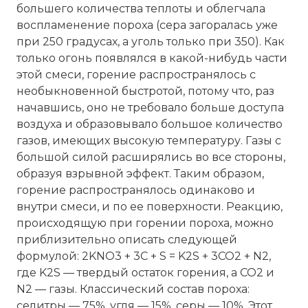
большего количества теплоты и облегчала
воспламенение пороха (сера загоралась уже
при 250 градусах, а уголь только при 350). Как
только огонь появлялся в какой-нибудь части
этой смеси, горение распространялось с
необыкновенной быстротой, потому что, раз
начавшись, оно не требовало больше доступа
воздуха и образовывало большое количество
газов, имеющих высокую температуру. Газы с
большой силой расширялись во все стороны,
образуя взрывной эффект. Таким образом,
горение распространялось одинаково и
Имя:
внутри смеси, и по ее поверхности. Реакцию,
происходящую при горении пороха, можно
Комментарий:
приблизительно описать следующей
формулой: 2KNO3 + 3C + S = K2S + 3CO2 + N2,
где K2S — твердый остаток горения, а CO2 и
Проверочный код:
N2 — газы. Классический состав пороха:
селитры — 75%, угля — 15%, серы — 10%. Этот