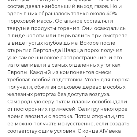
состав давал наибольший выход газов. Но и
здесь в них обращалось только около 40%
пороховой массы. Остальное составляли
твердые продукты горения. Они осаждались
в виде копоти или вырывались при выстреле
в виде густых клубов дыма. Вскоре после
открытия Бертольда Шварца порох получил
уже самое широкое распространение, и его
изготавливали в самых отдаленных уголках
Европы. Каждый из компонентов смеси
Вернуться в статью:
ПОРОХ
требовал особой подготовки. Уголь для пороха
получали, обжигая ольховое дерево в особых
железных ретортах без доступа воздуха.
Самородную серу путем плавки освобождали
от посторонних примесей. Селитру некоторое
время ввозили с востока. Потом открыли, что
ее можно получать искусственно, если создать
соответствующие условия. С конца XIV века