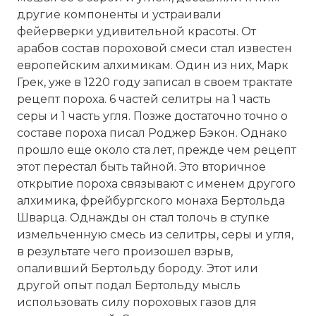
другие компоненты и устраивали
фейерверки удивительной красоты. От
арабов состав пороховой смеси стал известен
европейским алхимикам. Один из них, Марк
Грек, уже в 1220 году записал в своем трактате
рецепт пороха. 6 частей селитры на 1 часть
серы и 1 часть угля. Позже достаточно точно о
составе пороха писал Роджер Бэкон. Однако
прошло еще около ста лет, прежде чем рецепт
этот перестал быть тайной. Это вторичное
открытие пороха связывают с именем другого
алхимика, фрейбургского монаха Бертольда
Шварца. Однажды он стал толочь в ступке
измельченную смесь из селитры, серы и угля,
в результате чего произошел взрыв,
опаливший Бертольду бороду. Этот или
другой опыт подал Бертольду мысль
использовать силу пороховых газов для