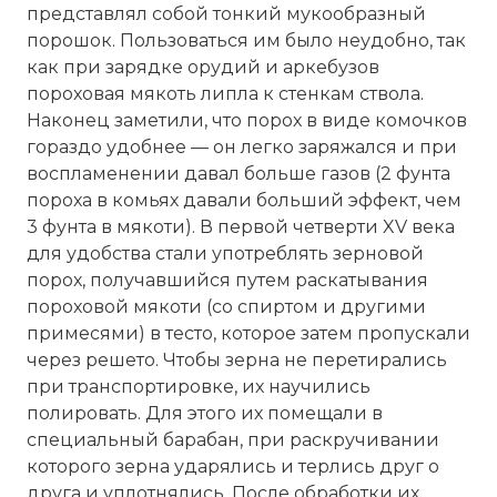
представлял собой тонкий мукообразный
порошок. Пользоваться им было неудобно, так
как при зарядке орудий и аркебузов
пороховая мякоть липла к стенкам ствола.
Наконец заметили, что порох в виде комочков
гораздо удобнее — он легко заряжался и при
воспламенении давал больше газов (2 фунта
пороха в комьях давали больший эффект, чем
3 фунта в мякоти). В первой четверти XV века
для удобства стали употреблять зерновой
порох, получавшийся путем раскатывания
пороховой мякоти (со спиртом и другими
примесями) в тесто, которое затем пропускали
через решето. Чтобы зерна не перетирались
при транспортировке, их научились
полировать. Для этого их помещали в
специальный барабан, при раскручивании
которого зерна ударялись и терлись друг о
друга и уплотнялись. После обработки их