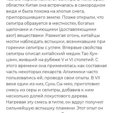
областях Китая она встречалась в самородном
виде и была похожа на хлопья снега,
припорошившего землю. Позже открыли, что
селитра образуется в местностях, богатых
щелочами и гниющими (доставляющими
азот) веществами. Разжигая огонь, китайцы
могли наблюдать вспышки, возникавшие при
горении селитры с углем. Впервые свойства
селитры описал китайский медик Тао Хун-
цзин, живший на рубеже V и VI столетий. С
этого времени она применялась как составная
часть некоторых лекарств. Алхимики часто
пользовались ей, проводя свои опыты. В VII
веке один из них, Сунь Сы-мяо, приготовил
смесь из серы и селитры, добавив к ним
несколько долей локустового дерева.
Нагревая эту смесь в тигле, он вдруг получил
сильнейшую вспышку пламени. Этот опыт он