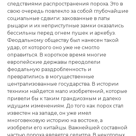
следствиями распространения пороха. Это в
свою очередь повлекло за собой глубочайшие
социальные сдвиги: закованные в латы
рыцари и их неприступные замки оказались
бессильны перед огнем пушек и аркебуз.
Феодальному обществу был нанесен такой
удар, от которого оно уже не смогло
оправиться. В короткое время многие
европейские державы преодолели
феодальную раздробленность и
превратились в могущественные
централизованные государства. В истории
техники найдется мало изобретений, которые
привели бы к таким грандиозным и далеко
идущим изменениям. До того как порох стал
известен на западе, он уже имел
многовековую историю на востоке, а
изобрели его китайцы. Важнейшей составной
частью пороха является селитра. В некоторых