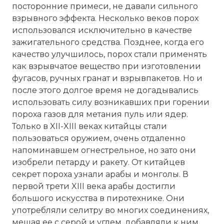
посторонние примеси, не давали сильного
взрывного эффекта. Несколько веков порох
использовался исключительно в качестве
зажигательного средства. Позднее, когда его
качество улучшилось, порох стали применять
как взрывчатое вещество при изготовлении
фугасов, ручных гранат и взрывпакетов. Но и
после этого долгое время не догадывались
использовать силу возникавших при горении
пороха газов для метания пуль или ядер.
Только в XII-XIII веках китайцы стали
пользоваться оружием, очень отдаленно
напоминавшем огнестрельное, но зато они
изобрели петарду и ракету. От китайцев
секрет пороха узнали арабы и монголы. В
первой трети XIII века арабы достигли
большого искусства в пиротехнике. Они
употребляли селитру во многих соединениях,
мешая ее с серой и углем, добавляли к ним