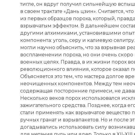
тигле, он вдруг получил сильнейшую вспышк
в своем трактате «Дань цзин». Считается, ч
из первых образцов пороха, который, правд
взрывчатым эффектом. В дальнейшем соста
другими алхимиками, установившими опытн
компонента: уголь, серу и калиевую селитр
могли научно объяснить, что за взрывная р
воспламенении пороха, но они очень скоро 
военных целях. Правда, в их жизни порох во
революционного влияния, которое оказал п
Объясняется это тем, что мастера долгое вр
неочищенных компонентов. Между тем неоч
содержащая посторонние примеси, не давал
Несколько веков порох использовался искл
зажигательного средства. Позднее, когда ег
стали применять как взрывчатое вещество п
ручных гранат и взрывпакетов. Но и после э
догадывались использовать силу возникавш
для метания пуль или ядер. Только в XII-XIII