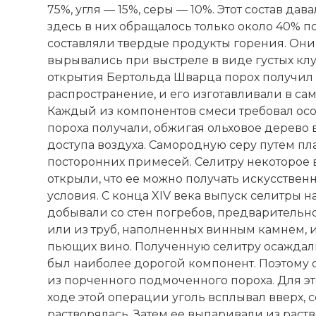
75%, угля — 15%, серы — 10%. Этот состав да
☓
здесь в них обращалось только около 40% п
составляли твердые продукты горения. Они
вырывались при выстреле в виде густых кл
открытия Бертольда Шварца порох получил
распространение, и его изготавливали в са
Каждый из компонентов смеси требовал осо
пороха получали, обжигая ольховое дерево 
доступа воздуха. Самородную серу путем пл
посторонних примесей. Селитру некоторое в
открыли, что ее можно получать искусствен
условия. С конца XIV века выпуск селитры 
добывали со стен погребов, предварительн
или из труб, наполненных винным камнем, 
пьющих вино. Полученную селитру осаждали
был наиболее дорогой компонент. Поэтому 
из порченного подмоченного пороха. Для это
ходе этой операции уголь всплывал вверх, с
растворялась. Затем ее выпаривали из раств