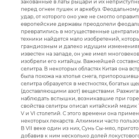
закованные в латы рыцари и их неприступн
перед огнем пушек и аркебуз. Феодальному
удар, от которого оно уже не смогло оправи
европейские державы преодолели феодаль
превратились в могущественные централизо
техники найдется мало изобретений, котор
грандиозным и далеко идущим изменениям. 
известен на западе, он уже имел многовеков
изобрели его китайцы. Важнейшей составно
селитра. В некоторых областях Китая она вс
была похожа на хлопья снега, припорошивше
селитра образуется в местностях, богатых
(доставляющими азот) веществами. Разжига
наблюдать вспышки, возникавшие при горе
свойства селитры описал китайский медик 
V и VI столетий. С этого времени она примен
некоторых лекарств. Алхимики часто пользо
В VII веке один из них, Сунь Сы-мяо, пригот
добавив к ним несколько долей локустового