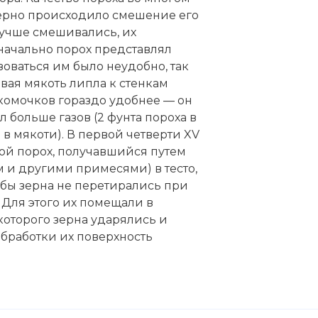
роцелюлози різних сортів
омерно происходило смешение его
 лучше смешивались, их
ачально порох представлял
оваться им было неудобно, так
вая мякоть липла к стенкам
 комочков гораздо удобнее — он
 больше газов (2 фунта пороха в
в мякоти). В первой четверти XV
вой порох, получавшийся путем
 и другими примесями) в тесто,
обы зерна не перетирались при
 Для этого их помещали в
оторого зерна ударялись и
обработки их поверхность