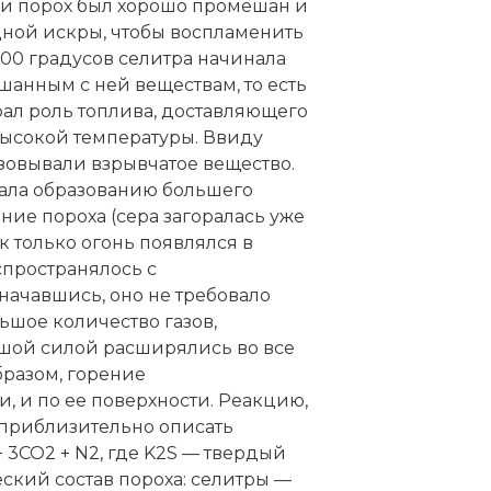
ли порох был хорошо промешан и
дной искры, чтобы воспламенить
300 градусов селитра начинала
шанным с ней веществам, то есть
рал роль топлива, доставляющего
высокой температуры. Ввиду
азовывали взрывчатое вещество.
вала образованию большего
ние пороха (сера загоралась уже
ак только огонь появлялся в
спространялось с
 начавшись, оно не требовало
ьшое количество газов,
ьшой силой расширялись во все
бразом, горение
, и по ее поверхности. Реакцию,
приблизительно описать
 3CO2 + N2, где K2S — твердый
ческий состав пороха: селитры —