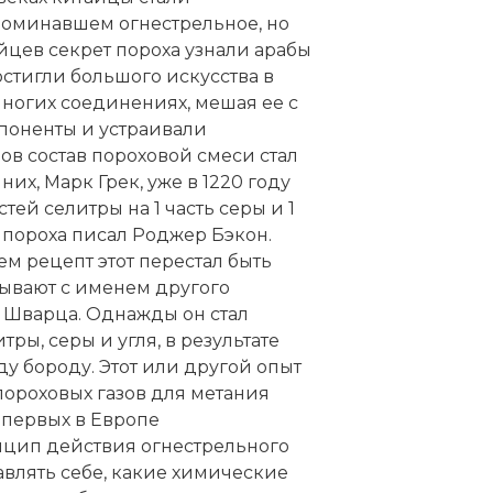
поминавшем огнестрельное, но
айцев секрет пороха узнали арабы
достигли большого искусства в
многих соединениях, мешая ее с
мпоненты и устраивали
ов состав пороховой смеси стал
их, Марк Грек, уже в 1220 году
стей селитры на 1 часть серы и 1
е пороха писал Роджер Бэкон.
ем рецепт этот перестал быть
зывают с именем другого
 Шварца. Однажды он стал
ры, серы и угля, в результате
у бороду. Этот или другой опыт
пороховых газов для метания
з первых в Европе
нцип действия огнестрельного
авлять себе, какие химические