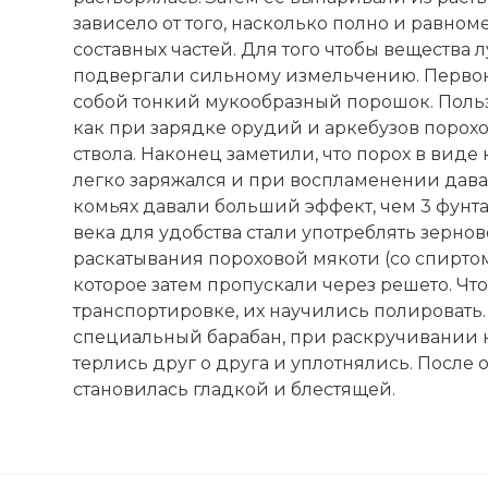
Порошок ніт
зависело от того, насколько полно и равн
Фото статьи:
составных частей. Для того чтобы вещества
подвергали сильному измельчению. Первон
собой тонкий мукообразный порошок. Польз
как при зарядке орудий и аркебузов порохо
ствола. Наконец заметили, что порох в виде
легко заряжался и при воспламенении давал
комьях давали больший эффект, чем 3 фунта 
века для удобства стали употреблять зерно
раскатывания пороховой мякоти (со спиртом
которое затем пропускали через решето. Чт
транспортировке, их научились полировать.
специальный барабан, при раскручивании к
терлись друг о друга и уплотнялись. После 
становилась гладкой и блестящей.