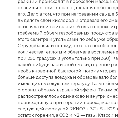
реакции происходят в пороховой массе. Ес
правильно приготовлен, достаточно было о
его. Дело в том, что при нагревании свыше 
выделять свой кислород и отдавала его сме
окисляла или сжигала их. Уголь в порохе иг
требуемый объем газообразных продуктов 
этого селитра и уголь сами по себе уже обр
Серу добавляли потому, что она способство
количества теплоты и облегчала воспламене
при 250 градусах, а уголь только при 350). К
какой-нибудь части этой смеси, горение ра
необыкновенной быстротой, потому что, раз
больше доступа воздуха и образовывало бол
имеющих высокую температуру. Газы с бол
стороны, образуя взрывной эффект. Таким о
распространялось одинаково и внутри смеси
происходящую при горении пороха, можно 
следующей формулой: 2KNO3 + 3C + S = K2S +
остаток горения, а CO2 и N2 — газы. Класси