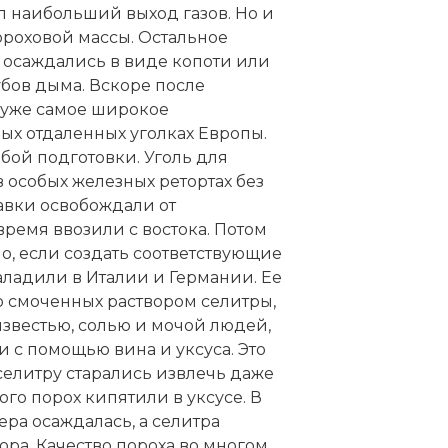
вал наибольший выход газов. Но и
ороховой массы. Остальное
 осаждались в виде копоти или
убов дыма. Вскоре после
 уже самое широкое
мых отдаленных уголках Европы.
бой подготовки. Уголь для
в особых железных ретортах без
авки освобождали от
ремя ввозили с востока. Потом
но, если создать соответствующие
наладили в Италии и Германии. Ее
о смоченных раствором селитры,
известью, солью и мочой людей,
 с помощью вина и уксуса. Это
селитру старались извлечь даже
го порох кипятили в уксусе. В
ера осаждалась, а селитра
ора. Качество пороха во многом