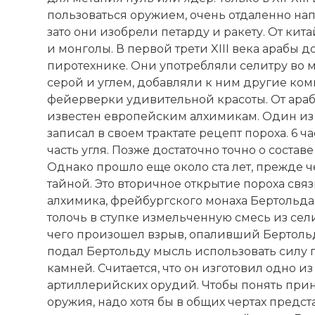
пользоваться оружием, очень отдаленно на
зато они изобрели петарду и ракету. От кит
и монголы. В первой трети XIII века арабы 
пиротехнике. Они употребляли селитру во 
серой и углем, добавляли к ним другие ко
фейерверки удивительной красоты. От араб
известен европейским алхимикам. Один из н
записал в своем трактате рецепт пороха. 6 ча
часть угля. Позже достаточно точно о состав
Однако прошло еще около ста лет, прежде ч
тайной. Это вторичное открытие пороха свя
алхимика, фрейбургского монаха Бертольда
толочь в ступке измельченную смесь из селит
чего произошел взрыв, опаливший Бертольд
подал Бертольду мысль использовать силу 
камней. Считается, что он изготовил одно и
артиллерийских орудий. Чтобы понять при
оружия, надо хотя бы в общих чертах предст