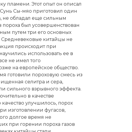
у пламени. Этот опыт он описал
то Сунь Сы-мяо приготовил один
а, не обладал еще сильным
в пороха был усовершенствован
ым путем три его основных
у. Средневековые китайцы не
еакция происходит при
научились использовать ее в
все не имел того
озже на европейское общество.
емя готовили пороховую смесь из
ищенная селитра и сера,
и сильного взрывного эффекта.
ючительно в качестве
о качество улучшилось, порох
ри изготовлении фугасов,
того долгое время не
их при горении пороха газов
 веках китайцы стали