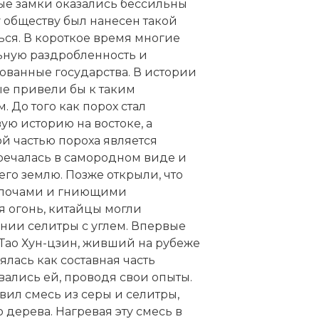
ые замки оказались бессильны
 обществу был нанесен такой
ться. В короткое время многие
ную раздробленность и
ванные государства. В истории
ые привели бы к таким
До того как порох стал
ую историю на востоке, а
й частью пороха является
тречалась в самородном виде и
го землю. Позже открыли, что
 щелочами и гниющими
я огонь, китайцы могли
нии селитры с углем. Впервые
Тао Хун-цзин, живший на рубеже
ялась как составная часть
вались ей, проводя свои опыты.
овил смесь из серы и селитры,
 дерева. Нагревая эту смесь в