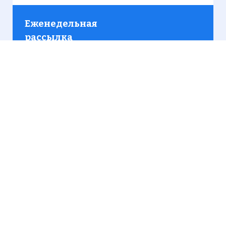
Еженедельная
рассылка
Присылаем только актуальную информацию без
лишних писем. Свежие и интересующие вас
материалы.