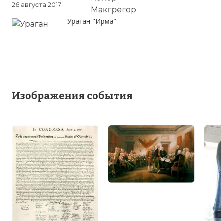
26 августа 2017
America the Story of Us: Declaration of Independe
Ураган "Ирма"
Имя:
Комментарий:
Проверочный код:
Изображения события