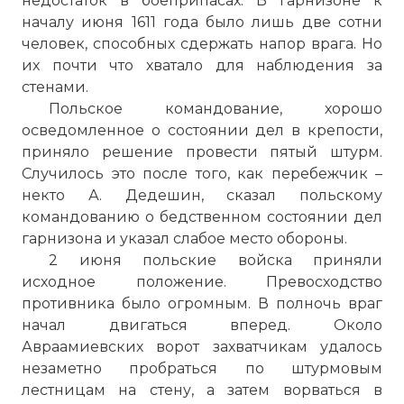
недостаток в боеприпасах. В гарнизоне к
началу июня 1611 года было лишь две сотни
человек, способных сдержать напор врага. Но
их почти что хватало для наблюдения за
стенами.
Польское командование, хорошо
осведомленное о состоянии дел в крепости,
приняло решение провести пятый штурм.
Случилось это после того, как перебежчик –
некто А. Дедешин, сказал польскому
командованию о бедственном состоянии дел
гарнизона и указал слабое место обороны.
2 июня польские войска приняли
исходное положение. Превосходство
противника было огромным. В полночь враг
начал двигаться вперед. Около
Авраамиевских ворот захватчикам удалось
незаметно пробраться по штурмовым
лестницам на стену, а затем ворваться в