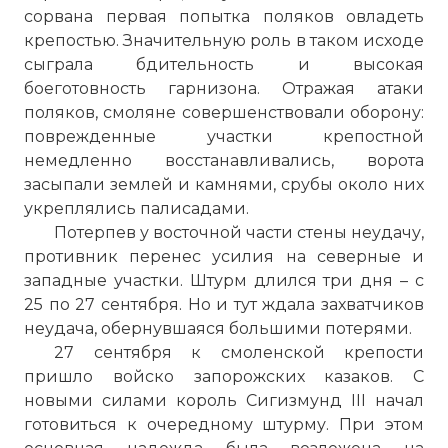
сорвана первая попытка поляков овладеть
крепостью. Значительную роль в таком исходе
сыграла бдительность и высокая
боеготовность гарнизона. Отражая атаки
поляков, смоляне совершенствовали оборону:
поврежденные участки крепостной
немедленно восстанавливались, ворота
засыпали землей и камнями, срубы около них
укреплялись палисадами.
Потерпев у восточной части стены неудачу,
противник перенес усилия на северные и
западные участки. Штурм длился три дня – с
25 по 27 сентября. Но и тут ждала захватчиков
неудача, обернувшаяся большими потерями.
27 сентября к смоленской крепости
пришло войско запорожских казаков. С
новыми силами король Сигизмунд III начал
готовиться к очередному штурму. При этом