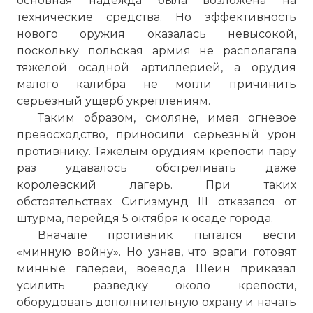
основная надежда была возложена на
технические средства. Но эффективность
нового оружия оказалась невысокой,
поскольку польская армия не располагала
тяжелой осадной артиллерией, а орудия
малого калибра не могли причинить
серьезный ущерб укреплениям.
Таким образом, смоляне, имея огневое
превосходство, приносили серьезный урон
противнику. Тяжелым орудиям крепости пару
раз удавалось обстреливать даже
королевский лагерь. При таких
обстоятельствах Сигизмунд III отказался от
штурма, перейдя 5 октября к осаде города.
Вначале противник пытался вести
«минную войну». Но узнав, что враги готовят
минные галереи, воевода Шеин приказал
усилить разведку около крепости,
оборудовать дополнительную охрану и начать