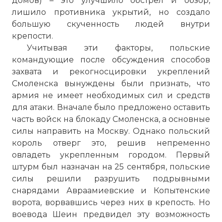
домов) – это улучшило обстрел и обзор,
лишило противника укрытий, но создало
большую скученность людей внутри
крепости.
Учитывая эти факторы, польские
командующие после обсуждения способов
захвата и рекогносцировки укреплений
Смоленска вынуждены были признать, что
армия не имеет необходимых сил и средств
для атаки. Вначале было предложено оставить
часть войск на блокаду Смоленска, а основные
силы направить на Москву. Однако польский
король отверг это, решив непременно
овладеть укрепленным городом. Первый
штурм был назначан на 25 сентября, польские
силы решили разрушить подрывными
снарядами Авраамиевские и Копытенские
ворота, ворвавшись через них в крепость. Но
воевода Шеин предвидел эту возможность