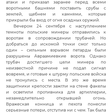
атаки и приказал заранее перед всеми
воротными башнями поставить срубы с
землей, щебнем и камнями, которые
прикрыли бы вход от огня осадных оружий.
Вечером 24 сентября с наступлением
темноты польские минеры отправились к
воротам в сопровождении трубачей. Но
добраться до искомой точки смог только
один – сильным взрывом петарды были
разрушены Авраамиевкие ворота. Однако
трубач достигшего цели минера по
неизвестной причине не подал сигнал
вовремя, и готовые к штурму польские войска
не тронулись с места. В это же время
защитники крепости зажгли на стене факелы
и осветили противника для артиллерии,
незамедлительно открывшей огонь.
Вражеская конница и пехота понесли
серьезные потери, отступив ни с чем. Так была