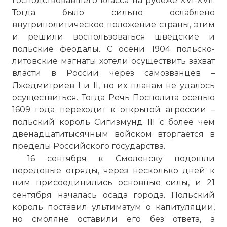
господствовавшего класса на рубеже XVI-XVII.
Тогда было сильно ослаблено
внутриполитическое положение страны, этим
и решили воспользоваться шведские и
польские феодалы. С осени 1904 польско-
литовские магнаты хотели осуществить захват
власти в России через самозванцев –
Лжедмитриев I и II, но их планам не удалось
осуществиться. Тогда Речь Посполита осенью
1609 года переходит к открытой агрессии –
польский король Сигизмунд III с более чем
двенадцатитысячным войском вторгается в
пределы Российского государства.
16 сентября к Смоленску подошли
передовые отряды, через несколько дней к
ним присоединились основные силы, и 21
сентября началась осада города. Польский
король поставил ультиматум о капитуляции,
но смоляне оставили его без ответа, а