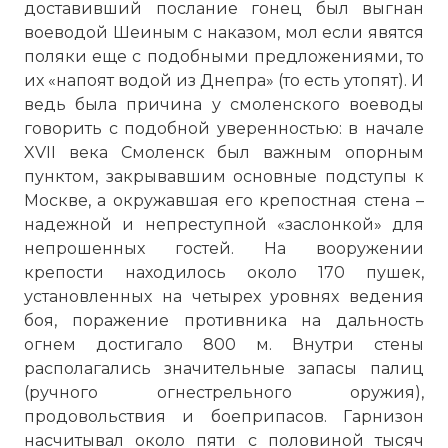
доставивший послание гонец был выгнан
воеводой Шеиным с наказом, мол если явятся
поляки еще с подобными предложениями, то
их «напоят водой из Днепра» (то есть утопят). И
ведь была причина у смоленского воеводы
говорить с подобной уверенностью: в начале
XVII века Смоленск был важным опорным
пунктом, закрывавшим основные подступы к
Москве, а окружавшая его крепостная стена –
надежной и непреступной «заслонкой» для
непрошенных гостей. На вооружении
крепости находилось около 170 пушек,
установленных на четырех уровнях ведения
боя, поражение противника на дальность
огнем достигало 800 м. Внутри стены
располагались значительные запасы палиц
(ручного огнестрельного оружия),
продовольствия и боеприпасов. Гарнизон
насчитывал около пяти с половиной тысяч