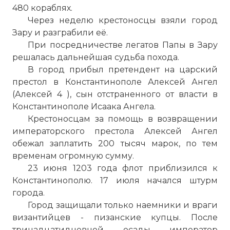
480 кораблях.
Через неделю крестоносцы взяли город
Зару и разграбили её.
При посредничестве легатов Папы в Зару
решалась дальнейшая судьба похода.
В город прибыл претендент на царский
престол в Константинополе Алексей Ангел
(Алексей 4 ), сын отстраненного от власти в
Константинополе Исаака Ангела.
Крестоносцам за помощь в возвращении
императорского престола Алексей Ангел
обежал заплатить 200 тысяч марок, по тем
временам огромную сумму.
23 июня 1203 года флот приблизился к
Константинополю. 17 июля начался штурм
города.
Город защищали только наемники и враги
византийцев - пизанские купцы. После
тринадцатидневной осады император