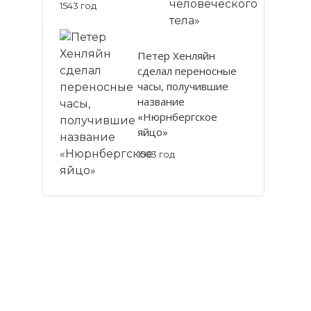
1543 год
Петер Хенляйн
сделал переносные
часы, получившие
название
«Нюрнбергское
яйцо»
1503 год