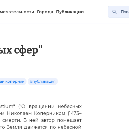
мечательности
Города
Публикации
ых сфер"
ай коперник
#публикация
lestium" ("О вращении небесных
ом Николаем Коперником (1473–
о смерти. В ней автор помещает
что Земля движется по небесной