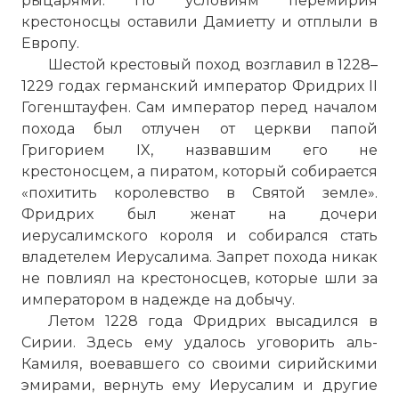
рыцарями. По условиям перемирия
крестоносцы оставили Дамиетту и отплыли в
Европу.
Шестой крестовый поход возглавил в 1228–
1229 годах германский император Фридрих II
Гогенштауфен. Сам император перед началом
похода был отлучен от церкви папой
Григорием IX, назвавшим его не
крестоносцем, а пиратом, который собирается
«похитить королевство в Святой земле».
Фридрих был женат на дочери
иерусалимского короля и собирался стать
владетелем Иерусалима. Запрет похода никак
не повлиял на крестоносцев, которые шли за
императором в надежде на добычу.
Летом 1228 года Фридрих высадился в
Сирии. Здесь ему удалось уговорить аль-
Камиля, воевавшего со своими сирийскими
эмирами, вернуть ему Иерусалим и другие