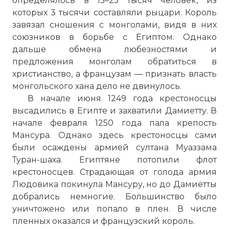
определялось в 15–25 тысяч человек, из
которых 3 тысячи составляли рыцари. Король
завязал сношения с монголами, видя в них
союзников в борьбе с Египтом. Однако
дальше обмена любезностями и
предложения монголам обратиться в
христианство, а французам — признать власть
монгольского хана дело не двинулось.
В начале июня 1249 года крестоносцы
высадились в Египте и захватили Дамиетту. В
начале февраля 1250 года пала крепость
Мансура. Однако здесь крестоносцы сами
были осаждены армией султана Муаззама
Туран-шаха. Египтяне потопили флот
крестоносцев. Страдающая от голода армия
Людовика покинула Мансуру, но до Дамиетты
добрались немногие. Большинство было
уничтожено или попало в плен. В числе
пленных оказался и французский король.