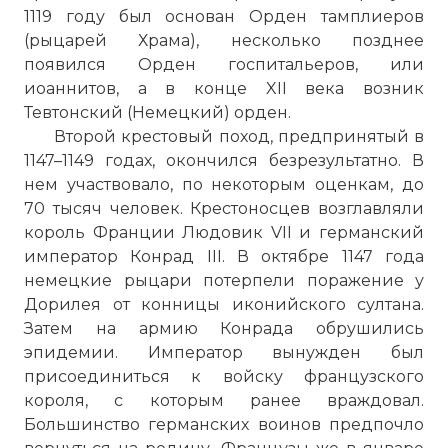
1119 году был основан Орден тамплиеров
(рыцарей Храма), несколько позднее
появился Орден госпитальеров, или
иоаннитов, а в конце XII века возник
Тевтонский (Немецкий) орден.
Второй крестовый поход, предпринятый в
1147–1149 годах, окончился безрезультатно. В
нем участвовало, по некоторым оценкам, до
70 тысяч человек. Крестоносцев возглавляли
король Франции Людовик VII и германский
император Конрад III. В октябре 1147 года
немецкие рыцари потерпели поражение у
Дорилея от конницы иконийского султана.
Затем на армию Конрада обрушились
эпидемии. Император вынужден был
присоединиться к войску французского
короля, с которым ранее враждовал.
Большинство германских воинов предпочло