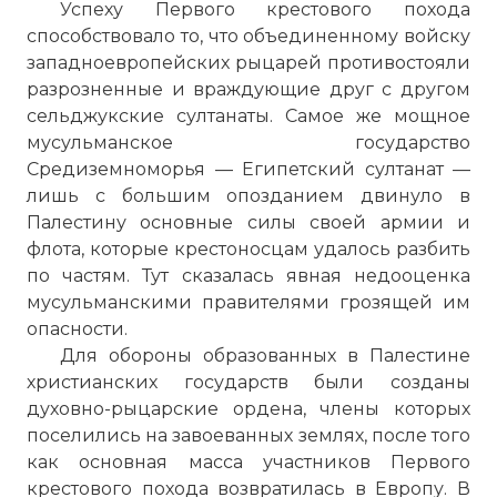
Успеху Первого крестового похода
способствовало то, что объединенному войску
западноевропейских рыцарей противостояли
разрозненные и враждующие друг с другом
сельджукские султанаты. Самое же мощное
мусульманское государство
Средиземноморья — Египетский султанат —
лишь с большим опозданием двинуло в
Палестину основные силы своей армии и
флота, которые крестоносцам удалось разбить
по частям. Тут сказалась явная недооценка
мусульманскими правителями грозящей им
опасности.
Для обороны образованных в Палестине
христианских государств были созданы
духовно-рыцарские ордена, члены которых
поселились на завоеванных землях, после того
как основная масса участников Первого
крестового похода возвратилась в Европу. В