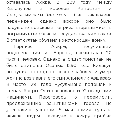
оставалась Аккра. В 1289 году между
Килавуном и королем Кипрским и
Иерусалимским Генрихом II было заключено
перемирие, однако вскоре оно было
нарушено войсками Генриха, вторгшимися в
пограничные области государства мамлюков.
В ответ султан объявил крестоносцам войну.
Гарнизон Аккры, получивший
подкрепления из Европы, насчитывал 20
тысяч человек. Однако в рядах христиан не
было единства. Осенью 1290 года Килавун
выступил в поход, но вскоре заболел и умер.
Армию возглавил его сын Альмелик Азшараф.
В марте 1291 года мусульмане подошли к
стенам Аккры. Они располагали 92 осадными
машинами. Переговоры о перемирии,
предложенные защитниками города, не
увенчались успехом. 5 мая армия султана
начала штурм. Накануне в Аккру прибыл