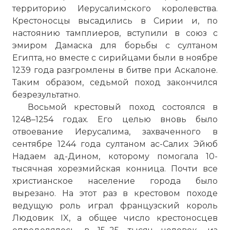
территорию Иерусалимского королевства.
Крестоносцы высадились в Сирии и, по
настоянию тамплиеров, вступили в союз с
эмиром Дамаска для борьбы с султаном
Египта, но вместе с сирийцами были в ноябре
1239 года разгромлены в битве при Аскалоне.
Таким образом, седьмой поход закончился
безрезультатно.
Восьмой крестовый поход состоялся в
1248–1254 годах. Его целью вновь было
отвоевание Иерусалима, захваченного в
сентябре 1244 года султаном ас-Салих Эйюб
Надаем ад-Дином, которому помогала 10-
тысячная хорезмийская конница. Почти все
христианское население города было
вырезано. На этот раз в крестовом походе
ведущую роль играл французский король
Людовик IX, а общее число крестоносцев