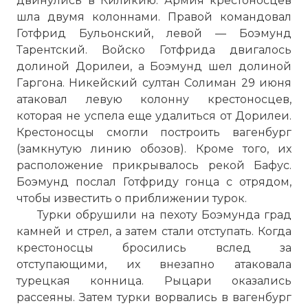
двинулись в Киликию. Армия крестоносцев
шла двумя колоннами. Правой командовал
Готфрид Бульонский, левой — Боэмунд
Тарентский. Войско Готфрида двигалось
долиной Дорилеи, а Боэмунд шел долиной
Гаргона. Никейский султан Солиман 29 июня
атаковал левую колонну крестоносцев,
которая не успела еще удалиться от Дорилеи.
Крестоносцы смогли построить вагенбург
(замкнутую линию обозов). Кроме того, их
расположение прикрывалось рекой Бафус.
Боэмунд послал Готфриду гонца с отрядом,
чтобы известить о приближении турок.
Турки обрушили на пехоту Боэмунда град
камней и стрел, а затем стали отступать. Когда
крестоносцы бросились вслед за
отступающими, их внезапно атаковала
турецкая конница. Рыцари оказались
рассеяны. Затем турки ворвались в вагенбург