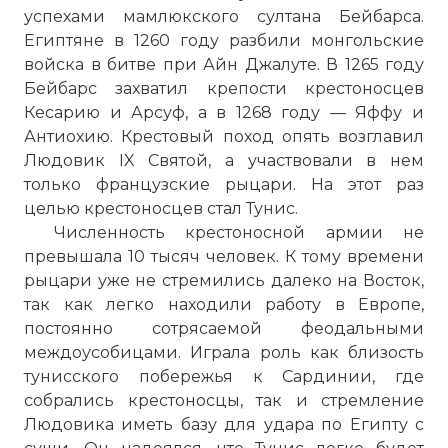
успехами мамлюкского султана Бейбарса.
Египтяне в 1260 году разбили монгольские
войска в битве при Айн Джалуте. В 1265 году
Бейбарс захватил крепости крестоносцев
Кесарию и Арсуф, а в 1268 году — Яффу и
Антиохию. Крестовый поход опять возглавил
Людовик IX Святой, а участвовали в нем
только французские рыцари. На этот раз
целью крестоносцев стал
Тунис
.
Численность крестоносной армии не
превышала 10 тысяч человек. К тому времени
рыцари уже не стремились далеко на Восток,
так как легко находили работу в Европе,
постоянно сотрясаемой феодальными
междоусобицами. Играла роль как близость
тунисского побережья к Сардинии, где
собрались крестоносцы, так и стремление
Людовика иметь базу для удара по Египту с