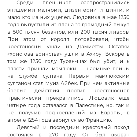
Среди пленников распространились
эпидемии малярии, дизентерии и цинги, и
мало кто из них уцелел. Людовика в мае 1250
года выпустили из плена за громадный выкуп
в 800 тысяч безантов, или 200 тысяч ливров.
При этом от короля потребовали, чтобы
крестоносцы ушли из Дамиетты. Остатки
«христова воинства» ушли в Ахкру. Вскоре в
том же 1250 году Туран-шах был убит, и к
власти пришли мамлюки — наемные воины
на службе султана. Первым мамлюкским
султаном стал Муиз Айбек. При нем активные
боевые действия против крестоносцев
практически прекратились. Людовик еще
четыре года оставался в Палестине, но, так и
не получив подкреплений из Европы, в
апреле 1254 года вернулся во Францию.
Девятый и последний крестовый поход
состоялся в 1270 году. Он был вызван