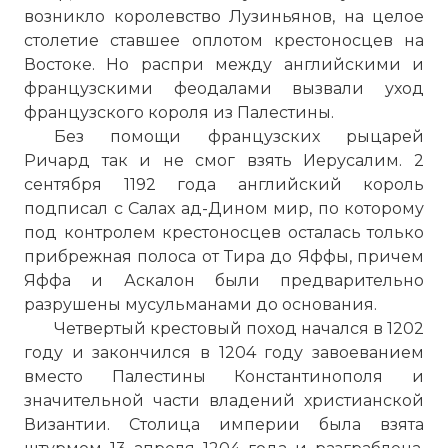
возникло королевство Лузиньянов, на целое
столетие ставшее оплотом крестоносцев на
Востоке. Но распри между английскими и
французскими феодалами вызвали уход
французского короля из Палестины.
Без помощи французских рыцарей
Ричард так и не смог взять Иерусалим. 2
сентября 1192 года английский король
подписал с Салах ад-Дином мир, по которому
под контролем крестоносцев осталась только
прибрежная полоса от Тира до Яффы, причем
Яффа и Аскалон были предварительно
разрушены мусульманами до основания.
Четвертый крестовый поход начался в 1202
году и закончился в 1204 году завоеванием
вместо Палестины Константинополя и
значительной части владений христианской
Византии. Столица империи была взята