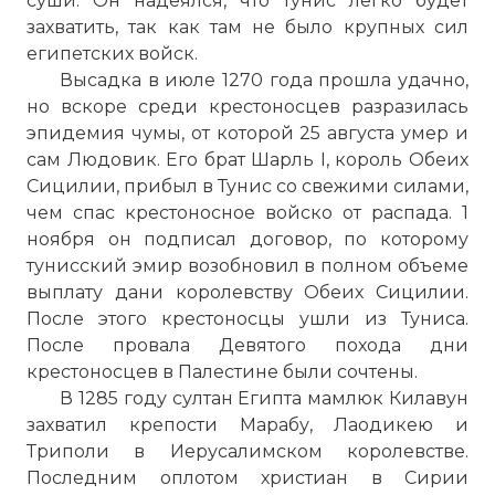
суши. Он надеялся, что
Тунис
легко будет
захватить, так как там не было крупных сил
египетских войск.
Высадка в июле 1270 года прошла удачно,
но вскоре среди крестоносцев разразилась
эпидемия чумы, от которой 25 августа умер и
сам Людовик. Его брат Шарль I, король Обеих
Сицилии, прибыл в
Тунис
со свежими силами,
чем спас крестоносное войско от распада. 1
ноября он подписал договор, по которому
тунисский эмир возобновил в полном объеме
выплату дани королевству Обеих Сицилии.
После этого крестоносцы ушли из
Туниса
.
После провала Девятого похода дни
крестоносцев в Палестине были сочтены.
В 1285 году султан Египта мамлюк Килавун
захватил крепости Марабу, Лаодикею и
Триполи в Иерусалимском королевстве.
Последним оплотом христиан в Сирии