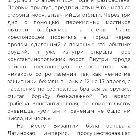
штурмом 13 апреля 1204 года и разграблена.
Первый приступ, предпринятый 9-го числа со
стороны моря, византийцы отбили. Через три
дня с помощью перекидных мостиков
рыцари взобрались на стены. Часть
крестоносцев проникла в город через
пролом, сделанный с помощью стенобитных
орудий, и уже изнутри открыла трое
константинопольских ворот. Внутри города
войско крестоносцев не встретило уже
никакого сопротивления, так как немногие
защитники бежали в ночь с 12 на 13 апреля, а
население не собиралось браться за оружие,
считая борьбу безнадежной. Во время
грабежа Константинополя, по свидетельству
очевидца, «убитым и раненым не было ни
числа, ни меры».
На месте Византии была основана
Латинская империя, просуществовавшая