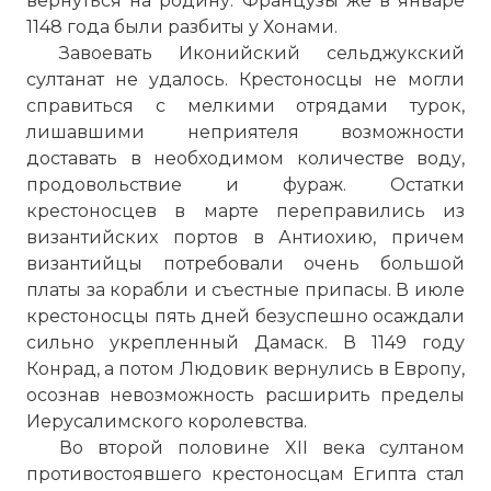
вернуться на родину. Французы же в январе
1148 года были разбиты у Хонами.
Завоевать Иконийский сельджукский
султанат не удалось. Крестоносцы не могли
справиться с мелкими отрядами турок,
лишавшими неприятеля возможности
доставать в необходимом количестве воду,
продовольствие и фураж. Остатки
крестоносцев в марте переправились из
византийских портов в Антиохию, причем
византийцы потребовали очень большой
платы за корабли и съестные припасы. В июле
крестоносцы пять дней безуспешно осаждали
сильно укрепленный Дамаск. В 1149 году
Конрад, а потом Людовик вернулись в Европу,
осознав невозможность расширить пределы
Иерусалимского королевства.
Во второй половине XII века султаном
противостоявшего крестоносцам Египта стал