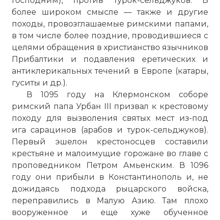
Господним), против турок-сельджуков. В
более широком смысле — также и другие
походы, провозглашаемые римскими папами,
в том числе более поздние, проводившиеся с
целями обращения в христианство язычников
Прибалтики и подавления еретических и
антиклерикальных течений в Европе (катары,
гуситы и др.).
В 1095 году на Клермонском соборе
римский папа Урбан III призвал к крестовому
походу для вызволения святых мест из-под
ига сарацинов (арабов и турок-сельджуков).
Первый эшелон крестоносцев составили
крестьяне и малоимущие горожане во главе с
проповедником Петром Амьенским. В 1096
году они прибыли в Константинополь и, не
дожидаясь подхода рыцарского войска,
переправились в Малую Азию. Там плохо
вооруженное и еще хуже обученное