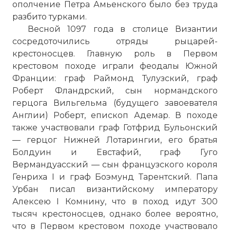
ополчение Петра Амьенского было без труда
разбито турками.
Весной 1097 года в столице Византии
сосредоточились отряды рыцарей-
крестоносцев. Главную роль в Первом
крестовом походе играли феодалы Южной
Франции: граф Раймонд Тулузский, граф
Роберт Фландрский, сын нормандского
герцога Вильгельма (будущего завоевателя
Англии) Роберт, епископ Адемар. В походе
также участвовали граф Готфрид Бульонский
— герцог Нижней Лотарингии, его братья
Болдуин и Евстафий, граф Гуго
Вермандуасский — сын французского короля
Генриха I и граф Боэмунд Тарентский. Папа
Урбан писал византийскому императору
Алексею I Комнину, что в поход идут 300
тысяч крестоносцев, однако более вероятно,
что в Первом крестовом походе участвовало