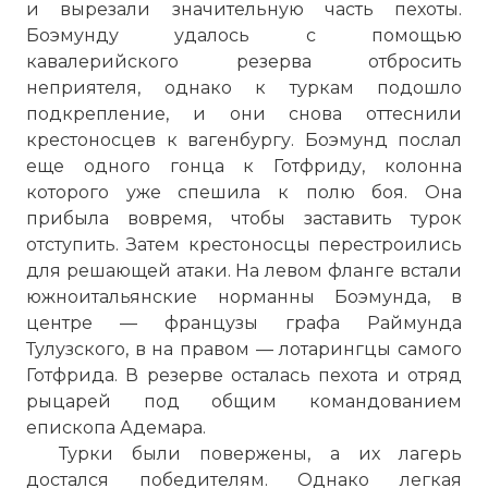
и вырезали значительную часть пехоты.
Боэмунду удалось с помощью
кавалерийского резерва отбросить
неприятеля, однако к туркам подошло
подкрепление, и они снова оттеснили
крестоносцев к вагенбургу. Боэмунд послал
еще одного гонца к Готфриду, колонна
которого уже спешила к полю боя. Она
прибыла вовремя, чтобы заставить турок
отступить. Затем крестоносцы перестроились
для решающей атаки. На левом фланге встали
южноитальянские норманны Боэмунда, в
центре — французы графа Раймунда
Тулузского, в на правом — лотарингцы самого
Готфрида. В резерве осталась пехота и отряд
рыцарей под общим командованием
епископа Адемара.
Турки были повержены, а их лагерь
достался победителям. Однако легкая