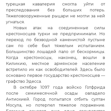
турецкая кавалерия смогла уйти от
преследования без больших потерь.
Тяжеловооруженные рыцари не могли за ней
угнаться.
Новых атак на соединенные силы
крестоносцев турки не предпринимали. Но
переход по безводной каменистой пустыне
сам по себе был тяжелым испытанием.
Большинство лошадей пало от бескормицы.
Когда крестоносцы, наконец, вошли в
Киликию, местное армянское население
встретило их как освободителей. Здесь было
основано первое государство крестоносцев —
графство Эдесса.
В октябре 1097 года войско Готфрида
после семимесячной осады овладело
Антиохией. Город попытался отбить султан
Мосула, но потерпел тяжелое поражение.