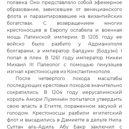
полвека. Оно представляло собой эфемерное
образование, зависевшее от венецианского
флота и паразитировавшее на византийских
богатствах. С возвращением многих
крестоносцев в Европу ослабела и военная
мощь Латинской империи. В 1205 году ее
войско было разбито у Адрианополя
болгарами, а император Балдуин (Бодуэн) I
попал в плен. В 1261 году император Никеи
Михаил III Палеолог с помощью генуэзцев
изгнал крестоносцев из Константинополя.
После четвертого похода масштабы
последующих крестовых походов значительно
сократились. В 1204 году иерусалимский
король Амори Лузиньян попытался утвердить
свою власть в Египте, пораженном засухой и
голодом. Крестоносцы разбили египетский
флот и высадились в Дамиетте в дельте Нила.
Султан аль-Адиль Абу Бакр заключил с