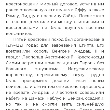
крестоносцами мирный договор, уступив им
ранее отвоеванную египтянами Яффу, а также
Рамлу, Лидду и половину Сайды. После этого
в течение десятилетия между египтянами и
крестоносцами не было крупных военных
конфликтов.
Пятый крестовый поход был организован в
1217–1221 годах для завоевания Египта. Его
возглавили король Венгрии Андраш II и
герцог Леопольд Австрийский. Крестоносцы
Сирии встретили пришельцев из Европы без
большого энтузиазма. Иерусалимскому
королевству, пережившему засуху, трудно
было прокормить десятки тысяч новых
воинов, да и с Египтом оно хотело торговать, а
☓
не воевать. Андраш и Леопольд совершили
набеги на Дамаск, Наблус и Бейсан, осадили,
но так и не смогли взять сильнейшую