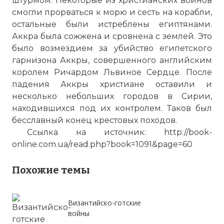
штурмом. Некоторые из христианских воинов
смогли прорваться к морю и сесть на корабли,
остальные были истреблены египтянами.
Аккра была сожжена и сровнена с землей. Это
было возмездием за убийство египетского
гарнизона Аккры, совершенного английским
королем Ричардом Львиное Сердце. После
падения Аккры христиане оставили и
несколько небольших городов в Сирии,
находившихся под их контролем. Таков был
бесславный конец крестовых походов.
Ссылка на источник:
http://book-
online.com.ua/read.php?book=1091&page=60
Похожие темы
Византийско-готские
войны