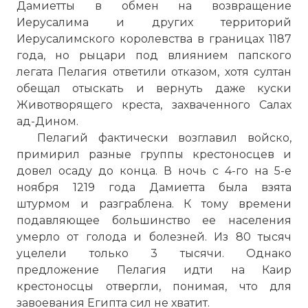
Дамиетты в обмен на возвращение
Проверочный код:
Иерусалима и других территорий
Иерусалимского королевства в границах 1187
года, но рыцари под влиянием папского
легата Пелагия ответили отказом, хотя султан
обещал отыскать и вернуть даже куски
Животворящего креста, захваченного Салах
ад-Дином.
Пелагий фактически возглавил войско,
примирил разные группы крестоносцев и
довел осаду до конца. В ночь с 4-го на 5-е
ноября 1219 года Дамиетта была взята
Вернуться в статью:
Крестовые походы
штурмом и разграблена. К тому времени
подавляющее большинство ее населения
умерло от голода и болезней. Из 80 тысяч
уцелели только 3 тысячи. Однако
предложение Пелагия идти на
Каир
крестоносцы отвергли, понимая, что для
завоевания Египта сил не хватит.