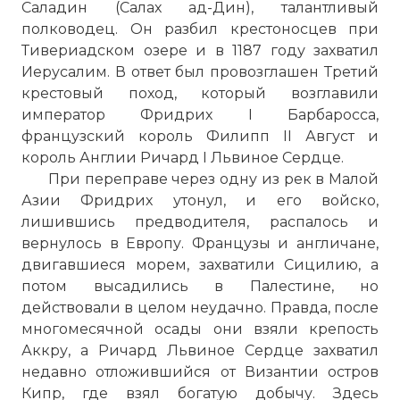
Саладин (Салах ад-Дин), талантливый
полководец. Он разбил крестоносцев при
Тивериадском озере и в 1187 году захватил
Иерусалим. В ответ был провозглашен Третий
крестовый поход, который возглавили
император Фридрих I Барбаросса,
французский король Филипп II Август и
король Англии Ричард I Львиное Сердце.
При переправе через одну из рек в Малой
Азии Фридрих утонул, и его войско,
лишившись предводителя, распалось и
вернулось в Европу. Французы и англичане,
двигавшиеся морем, захватили Сицилию, а
потом высадились в Палестине, но
действовали в целом неудачно. Правда, после
многомесячной осады они взяли крепость
Аккру, а Ричард Львиное Сердце захватил
недавно отложившийся от Византии остров
Кипр, где взял богатую добычу. Здесь