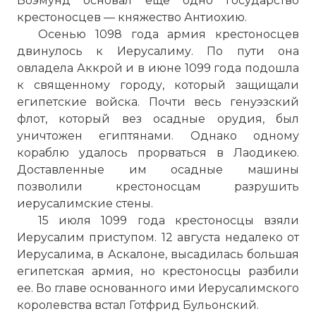
Боэмунд основал еще одно государство
крестоносцев — княжество Антиохию.
Осенью 1098 года армия крестоносцев
двинулось к Иерусалиму. По пути она
овладела Аккрой и в июне 1099 года подошла
к священному городу, который защищали
египетские войска. Почти весь генуэзский
флот, который вез осадные орудия, был
уничтожен египтянами. Однако одному
кораблю удалось прорваться в Лаодикею.
Доставленные им осадные машины
позволили крестоносцам разрушить
иерусалимские стены.
15 июля 1099 года крестоносцы взяли
Иерусалим приступом. 12 августа недалеко от
Иерусалима, в Аскалоне, высадилась большая
египетская армия, но крестоносцы разбили
ее. Во главе основанного ими Иерусалимского
королевства встал Готфрид Бульонский.