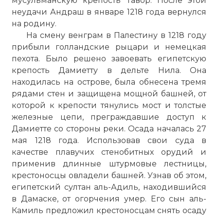
мусульманскую крепость Тавор. После этой
неудачи Андраш в январе 1218 года вернулся
на родину.
На смену венграм в Палестину в 1218 году
прибыли голландские рыцари и немецкая
пехота. Было решено завоевать египетскую
крепость Дамиетту в дельте Нила. Она
находилась на острове, была обнесена тремя
рядами стен и защищена мощной башней, от
которой к крепости тянулись мост и толстые
железные цепи, преграждавшие доступ к
Дамиетте со стороны реки. Осада началась 27
мая 1218 года. Использовав свои суда в
качестве плавучих стенобитных орудий и
применив длинные штурмовые лестницы,
Имя:
крестоносцы овладели башней. Узнав об этом,
египетский султан аль-Адиль, находившийся
Комментарий:
в Дамаске, от огорчения умер. Его сын аль-
Камиль предложил крестоносцам снять осаду