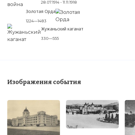
28.07.1914 - 11.11.1918
Золотая Орда
1224—1483
Жужаньский каганат
330—555
Изображения события