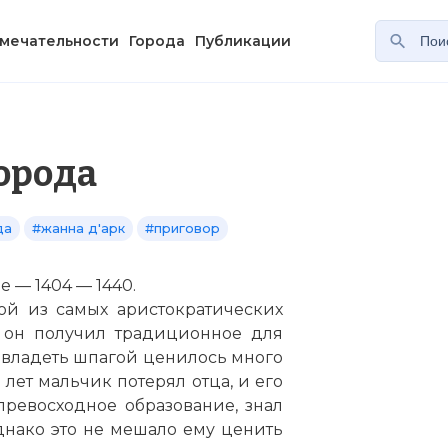
мечательности
Города
Публикации
борода
да
#жанна д'арк
#приговор
 — 1404 — 1440.
ной из самых аристократических
 он получил традиционное для
 владеть шпагой ценилось много
 лет мальчик потерял отца, и его
ревосходное образование, знал
нако это не мешало ему ценить