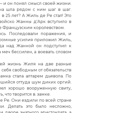
 и он понял смысл своей жизни.
ча шла рядом с ним шаг в шаг.
 25 лет? А Жиль де Ре стал! Это
к войско Жанны д'Арк вступило в
ие Французским королевством.
ось. Последовали поражения, и
громные усилия приложил Жиль,
уда над Жанной он подступил к
а меч бессилен, а воевать словом
шей жизнь Жиля на две разные
л себя свободным от обязательств
амка стала алтарем дьявола. По
шийся оттуда шум диких оргий.
ел хорошо вооруженную свиту,
 что творится в. замке.
 Ре. Они ездили по всей стране
и. Делать это было несложно,
 дворе знатного аристократа, а