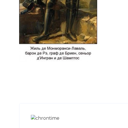
«Доблестней
христианин. 
человек, ба
Синяя Боро
Фото статьи: