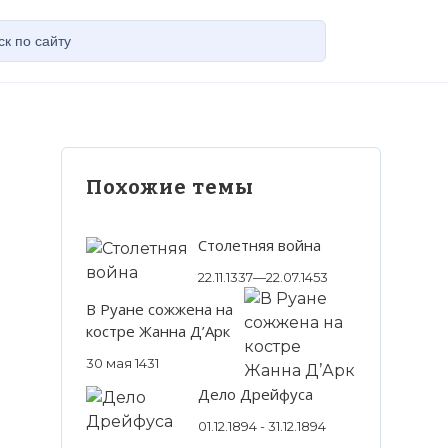
Похожие темы
Столетняя война
22.11.1337—22.07.1453
В Руане сожжена на
костре Жанна Д’Арк
30 мая 1431
Дело Дрейфуса
01.12.1894 - 31.12.1894