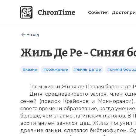
События
Достопри
Назад
Жиль Де Ре - Синяя 
#казнь
#сожжение
#жиль де ре
#синяя боро
Годы жизни Жиля де Лаваля барона де Ре
Дитя средневекового застоя, член од
семей (предок Крайонов и Монморанси),
своего времени образование, когда умение
больше, чем знание латинских глаголов. В 11
воспитанием занялся дед. Жиль получил п
древние языки, сделался библиофилом. Од