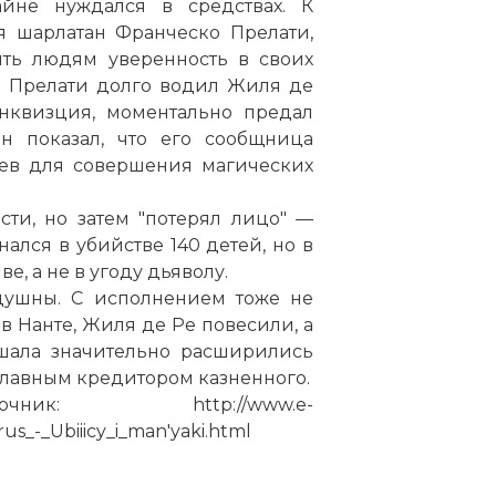
йне нуждался в средствах. К
я шарлатан Франческо Прелати,
ть людям уверенность в своих
. Прелати долго водил Жиля де
инквизция, моментально предал
он показал, что его сообщница
ев для совершения магических
ти, но затем "потерял лицо" —
ался в убийстве 140 детей, но в
е, а не в угоду дьяволу.
душны. С исполнением тоже не
 в Нанте, Жиля де Ре повесили, а
ршала значительно расширились
 главным кредитором казненного.
: http://www.e-
us_-_Ubiiicy_i_man'yaki.html