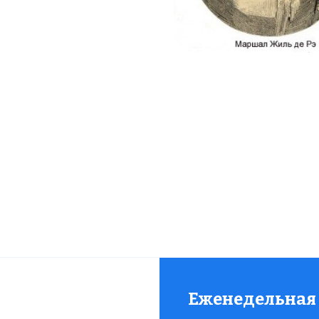
ший из рыцарей», правая рука Жанны д’Арк, пред
Черный маг, педофил и убийца детей. Все это — оди
рон Жиль де Рэ, оставшийся в памяти потомков под
да…
Еженедельная