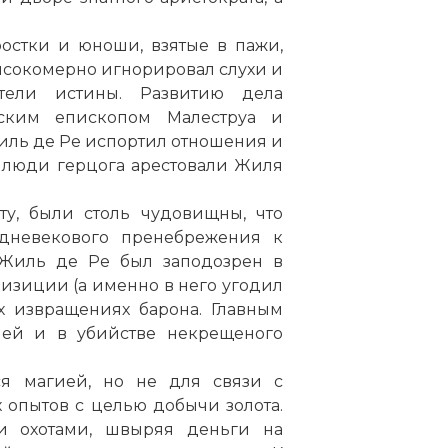
ростки и юноши, взятые в пажи,
ысокомерно игнорировал слухи и
тели истины. Развитию дела
тским епископом Малеструа и
иль де Ре испортил отношения и
г. люди герцога арестовали Жиля
ту, были столь чудовищны, что
дневекового пренебрежения к
 Жиль де Ре был заподозрен в
визиции (а именно в него угодил
х извращениях барона. Главным
ией и в убийстве некрещеного
я магией, но не для связи с
 опытов с целью добычи золота.
 охотами, швыряя деньги на