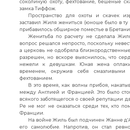
соколиную охоту, фехтование, бешеные ск
замка Тиффож.
Пространство для охоты и скачек из
заставил Жиля жениться (юноше было в ту 
прибавилось обширное поместье в Бретани 
Женитьба по расчету не сделала Жил
вопрос решался непросто, поскольку невес
а церковь не одобряла близкородственные 
разрешен, но вскоре выяснилось, что сер
нежели к девушкам. Юная жена оплаки
временем, окружив себя смазливыми 
фехтованием.
В это время, как волны прибоя, накат
между Англией и Францией. Это было стоя
всякого заботящегося о своей репутации д
Ре не мог не оказаться среди тех, кто по
Франции.
На войне Жиль был подчинен Жанне д'Ар
его самолюбие. Напротив, он стал ревн