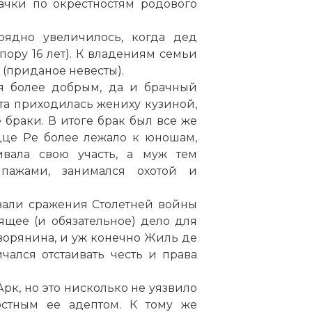
ачки по окрестностям родового
рядно увеличилось, когда дед
пору 16 лет). К владениям семьи
(приданое невесты).
я более добрым, да и брачный
та приходилась жениху кузиной,
браки. В итоге брак был все же
дце Ре более лежало к юношам,
вала свою участь, а муж тем
пажами, занимался охотой и
ывали сражения Столетней войны
щее (и обязательное) дело для
ворянина, и уж конечно Жиль де
мчался отстаивать честь и права
к, но это нисколько не уязвило
остным ее адептом. К тому же