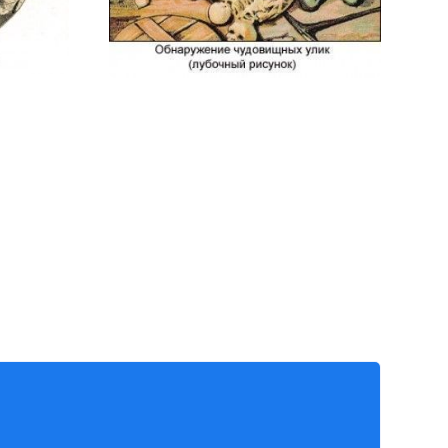
анный
н и тот же
 именем