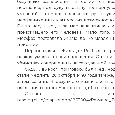
безумные развлечения и оргии, он кра
несчастью, под руку маршалу подвернулс
умевший с помощью ловкости рук внуши
неограниченных магических возможностях
Ре за нос, а когда за маршала взялась 
приютившего его человека. Мало того, 
Меффрэ поставляла Жилю де Ре младенц
действий.
Первоначально Жиль де Ре был в ярос
плакал, умолял, просил прощения. Он призн
убийствах, совершенных на сексуальной почв
Судьи, вынося приговор, были едино
стали медлить. 26 октября 1440 года там же,
затем сожгли. В результате казни экс-ма
владения герцога Бретонского, ибо он был
Ссылка на источник
reading.club/chapter.php/126300/4/Revyako,_Tr