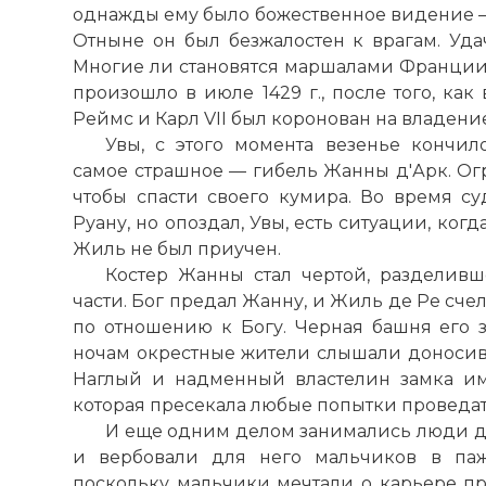
однажды ему было божественное видение —
Отныне он был безжалостен к врагам. Уда
Многие ли становятся маршалами Франции в
произошло в июле 1429 г., после того, ка
Реймс и Карл VII был коронован на владен
Увы, с этого момента везенье кончил
самое страшное — гибель Жанны д'Арк. О
чтобы спасти своего кумира. Во время с
Руану, но опоздал, Увы, есть ситуации, когд
Жиль не был приучен.
Костер Жанны стал чертой, разделив
части. Бог предал Жанну, и Жиль де Ре сче
по отношению к Богу. Черная башня его з
ночам окрестные жители слышали доносив
Наглый и надменный властелин замка им
которая пресекала любые попытки проведать,
И еще одним делом занимались люди де
и вербовали для него мальчиков в паж
поскольку мальчики мечтали о карьере при