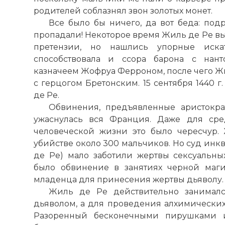
родителей соблазнял звон золотых монет.
Все было бы ничего, да вот беда: под
пропадали! Некоторое время Жиль де Ре в
претензии, но нашлись упорные иска
способствовала и ссора барона с нан
казначеем Жофруа Ферроном, после чего Ж
с герцогом Бретонским. 15 сентября 1440 
де Ре.
Обвинения, предъявленные аристокра
ужаснулась вся Франция. Даже для сре
человеческой жизни это было чересчур.
убийстве около 300 мальчиков. Но суд инк
де Ре) мало заботили жертвы сексуальны
было обвинение в занятиях черной маг
младенца для принесения жертвы дьяволу.
Жиль де Ре действительно занималс
дьяволом, а для проведения алхимических
Разоренный бесконечными пирушками и