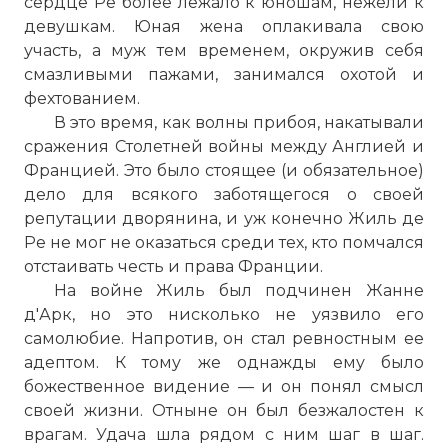
сердце Ре более лежало к юношам, нежели к
девушкам. Юная жена оплакивала свою
участь, а муж тем временем, окружив себя
смазливыми пажами, занимался охотой и
фехтованием.
В это время, как волны прибоя, накатывали
сражения Столетней войны между Англией и
Францией. Это было стоящее (и обязательное)
дело для всякого заботящегося о своей
репутации дворянина, и уж конечно Жиль де
Ре не мог не оказаться среди тех, кто помчался
отстаивать честь и права Франции.
На войне Жиль был подчинен Жанне
д'Арк, но это нисколько не уязвило его
самолюбие. Напротив, он стал ревностным ее
адептом. К тому же однажды ему было
божественное видение — и он понял смысл
своей жизни. Отныне он был безжалостен к
врагам. Удача шла рядом с ним шаг в шаг.