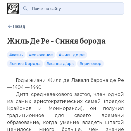
Назад
Жиль Де Ре - Синяя борода
#казнь
#сожжение
#жиль де ре
#синяя борода
#жанна д'арк
#приговор
Годы жизни Жиля де Лаваля барона де Ре
— 1404 — 1440.
Дитя средневекового застоя, член одной
из самых аристократических семей (предок
Крайонов и Монморанси), он получил
традиционное для своего времени
образование, когда умение владеть шпагой
ценилось много больше, чем знание