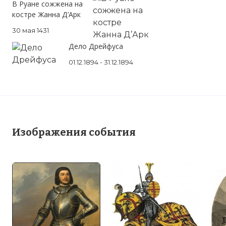
с бездыханным телом Жиля де Рэ на
В Руане сожжена на
огромной поленнице дров оказались
костре Жанна Д’Арк
Гриар с Корило. Их перед казнью не
30 мая 1431
умертвили.
Дело Дрейфуса
Фото статьи:
01.12.1894 - 31.12.1894
Изображения события