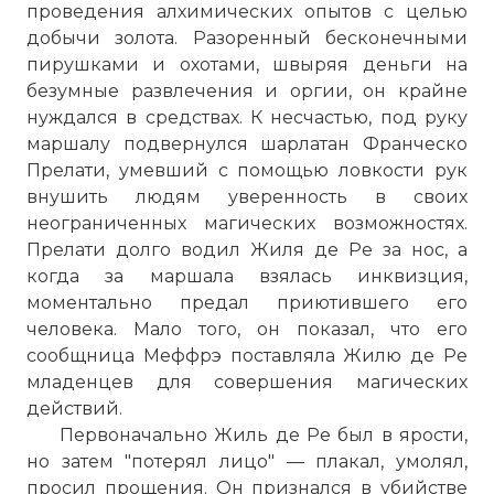
проведения алхимических опытов с целью
добычи золота. Разоренный бесконечными
пирушками и охотами, швыряя деньги на
безумные развлечения и оргии, он крайне
нуждался в средствах. К несчастью, под руку
маршалу подвернулся шарлатан Франческо
☓
Прелати, умевший с помощью ловкости рук
внушить людям уверенность в своих
неограниченных магических возможностях.
Прелати долго водил Жиля де Ре за нос, а
когда за маршала взялась инквизция,
моментально предал приютившего его
человека. Мало того, он показал, что его
сообщница Меффрэ поставляла Жилю де Ре
младенцев для совершения магических
действий.
Первоначально Жиль де Ре был в ярости,
но затем "потерял лицо" — плакал, умолял,
просил прощения. Он признался в убийстве