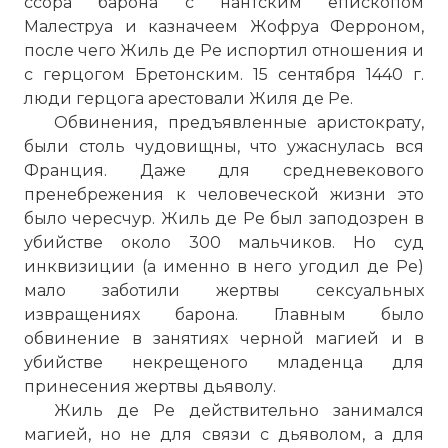
ссора барона с нантским епископом
Малеструа и казначеем Жофруа Ферроном,
после чего Жиль де Ре испортил отношения и
с герцогом Бретонским. 15 сентября 1440 г.
люди герцога арестовали Жиля де Ре.
Обвинения, предъявленные аристократу,
были столь чудовищны, что ужаснулась вся
Франция. Даже для средневекового
пренебрежения к человеческой жизни это
было чересчур. Жиль де Ре был заподозрен в
убийстве около 300 мальчиков. Но суд
инквизиции (а именно в него угодил де Ре)
мало заботили жертвы сексуальных
извращениях барона. Главным было
обвинение в занятиях черной магией и в
убийстве некрещеного младенца для
принесения жертвы дьяволу.
Жиль де Ре действительно занимался
магией, но не для связи с дьяволом, а для