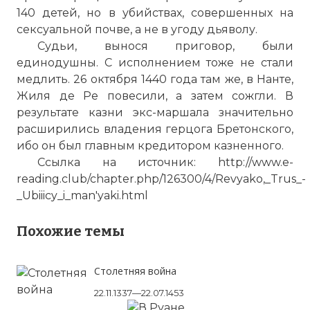
140 детей, но в убийствах, совершенных на
сексуальной почве, а не в угоду дьяволу.
Судьи, вынося приговор, были
единодушны. С исполнением тоже не стали
медлить. 26 октября 1440 года там же, в Нанте,
Ранним утром 26 октября 1440 года при
Жиля де Ре повесили, а затем сожгли. В
большом стечении народа Жиль де Рэ
результате казни экс-маршала значительно
принес публичное покаяние в
расширились владения герцога Бретонского,
совершенных им преступлениях в
ибо он был главным кредитором казненного.
кафедральном соборе Нанта. Он просил
Ссылка на источник: http://www.e-
прощения у церкви, короля, родителей
reading.club/chapter.php/126300/4/Revyako,_Trus_-
умерщвленных им детей, сказал, что
_Ubiiicy_i_man'yaki.html
боится небесного суда, и просил всех,
кто слышал его в ту минуту, молиться о
Похожие темы
спасении его души. Тех, кто публично
покаялся, отправлять на костер было не
принято. Поэтому на глазах огромной
Столетняя война
толпы около десяти часов утра маршал
22.11.1337—22.07.1453
Франции был задушен гарротой. Вместе