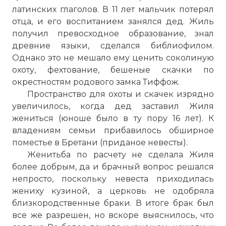
латинских глаголов. В 11 лет мальчик потерял
отца, и его воспитанием занялся дед. Жиль
получил превосходное образование, знал
древние языки, сделался библиофилом.
Однако это не мешало ему ценить соколиную
охоту, фехтование, бешеные скачки по
окрестностям родового замка Тиффож.
Пространство для охоты и скачек изрядно
увеличилось, когда дед заставил Жиля
жениться (юноше было в ту пору 16 лет). К
владениям семьи прибавилось обширное
поместье в Бретани (приданое невесты).
Женитьба по расчету не сделала Жиля
более добрым, да и брачный вопрос решался
непросто, поскольку невеста приходилась
жениху кузиной, а церковь не одобряла
близкородственные браки. В итоге брак был
все же разрешен, но вскоре выяснилось, что