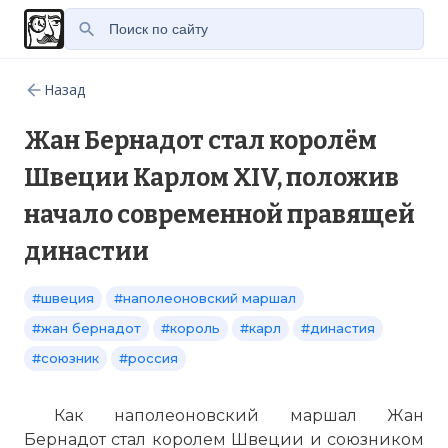
Назад
Жан Бернадот стал королём
Швеции Карлом XIV, положив
начало современной правящей
династии
#швеция
#наполеоновский маршал
#жан бернадот
#король
#карл
#династия
#союзник
#россия
Как наполеоновский маршал Жан
Бернадот стал королем Швеции и союзником