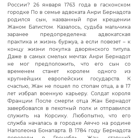
России? 26 января 1763 года в гасконском
городке По в семье адвоката Анри Бернадота
родился сын, названный при крещении
Жаном Батистом. Казалось, судьба мальчика
заранее предопределена: адвокатская
практика и жизнь буржуа, а если повезет – к
концу жизни покупка дворянского титула.
Даже в самых смелых мечтах Анри Бернадот
не мог предположить, что его сын со
временем станет королем одного из
крупнейших европейских государств. К
счастью, Жан не пошел по стопам отца, а в 17
лет избрал военную карьеру. Солдат короля
Франции После смерти отца Жан Бернадот
завербовался в пехотный полк и отправился
служить на Корсику. Любопытно, что его
служба началась в городке Аяччо на родине
Наполеона Бонапарта. В 1784 году Бернадота
перевели в Гренобль. Жан, ставший