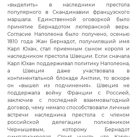
«выделить» в наследники престола
популярного в Скандинавии французского
маршала. Единственной оговоркой было
принятие Бернадотом лютеранской веры.
Согласие Наполеона было получено, осенью
1810 года Жан Бернадот, получилвший имя
Карл Юхан, стал приемным сыном короля и
наследником престола Швеции. Если сначала
Карл Юхан поддерживал политику Наполеона,
а Швеция даже участвовала в
континентальной блокаде Англии, то вскоре
он «вышел из подчинения». Швеция не
поддержала войну Франции с Россией,
заключив с последней взаимовыгодный
договор, чему немало способствовали личные
встречи наследника престола с членом
российской делегации полковником
Чернышевым, которому Бернадот
симпатизировал. Стоит учесть, что Карлу