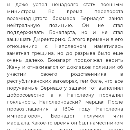
и даже успел ненадолго стать военным
министром. Во время переворота
восемнадцатого брюмера Бернадот занял
нейтральную позицию. Он не стал
поддерживать Бонапарта, но и не стал
защищать Директорию. С этого времени в его
отношениях с Наполеоном наметилась
заметная трещина, но до разрыва было еще
очень далеко. Бонапарт продолжал верить
Жану и отмахивался от докладов полиции об
участии своего родственника в
республиканских заговорах, тем боле, что все
поручаемые Бернадоту задачи тот выполнял
добросовестно, а к Наполеону проявлял
лояльность. Наполеоновский маршал После
провозглашения в 1804 году Наполеона
императором, Бернадот получил чин
маршала. Какое-то время он был наместником
в Ганновере, а затем подошло время