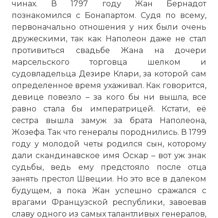
чинах. В 1797 году Жан Бернадот
познакомился с Бонапартом. Судя по всему,
первоначально отношения у них были очень
дружескими, так как Наполеон даже не стал
противиться свадьбе Жана на дочери
марсельского торговца шелком и
судовладельца Дезире Клари, за которой сам
определенное время ухаживал. Как говорится,
девице повезло – за кого бы ни вышла, все
равно стала бы императрицей. Кстати, её
сестра вышла замуж за брата Наполеона,
Жозефа. Так что генералы породнились. В 1799
году у молодой четы родился сын, которому
дали скандинавское имя Оскар – вот уж знак
судьбы, ведь ему предстояло после отца
занять престол Швеции. Но это все в далеком
будущем, а пока Жан успешно сражался с
врагами Французской республики, завоевав
славу одного из самых талантливых генералов,