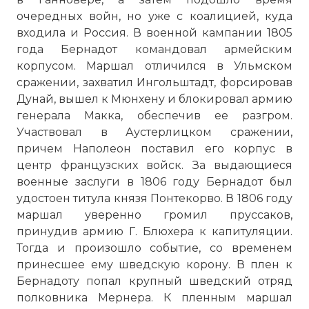
очередных войн, но уже с коалицией, куда
входила и Россия. В военной кампании 1805
года Бернадот командовал армейским
корпусом. Маршал отличился в Ульмском
сражении, захватил Ингольштадт, форсировав
Дунай, вышел к Мюнхену и блокировал армию
генерала Макка, обеспечив ее разгром.
Участвовал в Аустерлицком сражении,
причем Наполеон поставил его корпус в
центр французских войск. За выдающиеся
военные заслуги в 1806 году Бернадот был
удостоен титула князя Понтекорво. В 1806 году
маршал уверенно громил пруссаков,
принудив армию Г. Блюхера к капитуляции.
Тогда и произошло событие, со временем
принесшее ему шведскую корону. В плен к
Бернадоту попал крупный шведский отряд
полковника Мернера. К пленным маршал