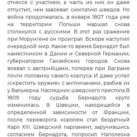
отнесся с участием, а часть из них он даже
отпустил, чем завоевал симпатию шведов. Но
война продолжалась, в январе 1807 года уже
на территории Польши маршал снова
столкнулся с русскими. В этот раз сражение
при Морунгене он проиграл. Вскоре наступил
очередной мир. Какое-то время Бернадот был
наместником в Дании и Северной Германии,
губернатором Ганзейских городов. Снова
воевал с австрийцами, потеряв при Ваграме
почти половину своего корпуса. И даже успел
«скрестить оружие» с англичанами, разбив их
у Вальхерна. Наследник шведского престола В
1809 году судьба Бернадота круто
изменилась. В Швеции, находящейся в
определенной зависимости от Франции,
после переворота королем стал бездетный
Карл XIII. Шведский парламент, заручившись
согласием Бернадота, попросил Наполеона