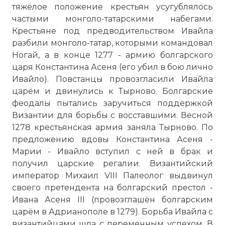
тяжёлое положение крестьян усугублялось
частыми монголо-татарскими набегами.
Крестьяне под предводительством Ивайла
разбили монголо-татар, которыми командовал
Ногай, а в конце 1277 - армию болгарского
царя
Константина
Асеня (его убил в бою лично
Ивайло). Повстанцы провозгласили Ивайла
царём и двинулись к Тырново. Болгарские
феодалы пытались заручиться поддержкой
Византии для борьбы с восставшими. Весной
1278 крестьянская армия заняла Тырново. По
предложению вдовы
Константина
Асеня -
Марии - Ивайло вступил с ней в брак и
получил царские регалии. Византийский
император Михаил VIII Палеолог выдвинул
своего претендента на болгарский престол -
Ивана Асеня III (провозглашён болгарским
царём в Адрианополе в 1279). Борьба Ивайла с
византийцами шла с переменным успехом. В