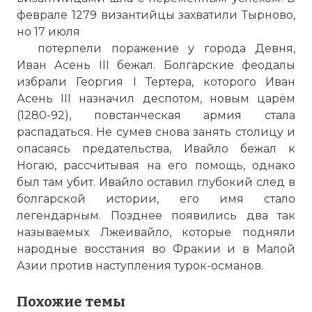
феврале 1279 византийцы захватили Тырново,
но 17 июля
потерпели поражение у города Девня,
Иван Асень III бежал. Болгарские феодалы
избрали Георгия I Тертера, которого Иван
Асень III назначил деспотом, новым царём
(1280-92), повстанческая армия стала
распадаться. Не сумев снова занять столицу и
опасаясь предательства, Ивайло бежал к
Ногаю, рассчитывая на его помощь, однако
был там убит. Ивайло оставил глубокий след в
болгарской истории, его имя стало
легендарным. Позднее появились два так
называемых Лжеивайло, которые подняли
народные восстания во Фракии и в Малой
Азии против наступления турок-османов.
Похожие темы