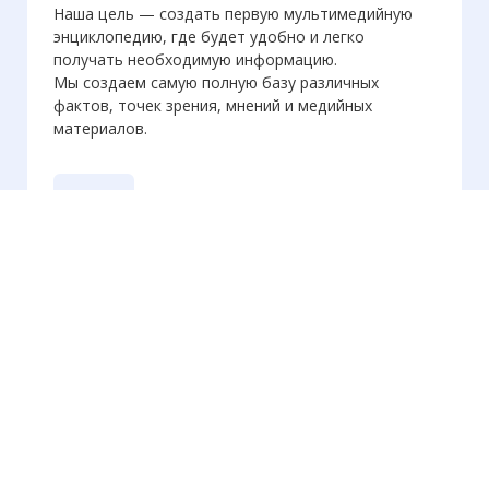
Наша цель — создать первую мультимедийную
энциклопедию, где будет удобно и легко
получать необходимую информацию.
Мы создаем самую полную базу различных
фактов, точек зрения, мнений и медийных
материалов.
О нас
Еженедельная
рассылка
Присылаем только актуальную информацию без
лишних писем. Свежие и интересующие вас
материалы.