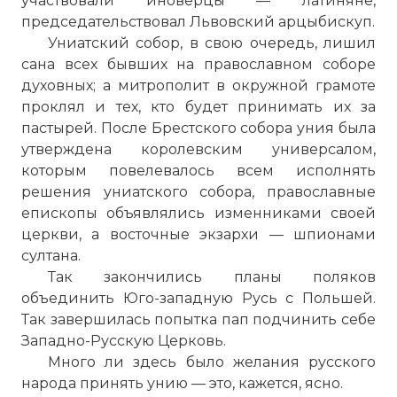
участвовали иноверцы — латиняне,
председательствовал Львовский арцыбискуп.
Униатский собор, в свою очередь, лишил
сана всех бывших на православном соборе
духовных; а митрополит в окружной грамоте
проклял и тех, кто будет принимать их за
пастырей. После Брестского собора уния была
утверждена королевским универсалом,
которым повелевалось всем исполнять
решения униатского собора, православные
епископы объявлялись изменниками своей
церкви, а восточные экзархи — шпионами
султана.
Так закончились планы поляков
объединить Юго-западную Русь с Польшей.
Так завершилась попытка пап подчинить себе
Западно-Русскую Церковь.
Много ли здесь было желания русского
народа принять унию — это, кажется, ясно.