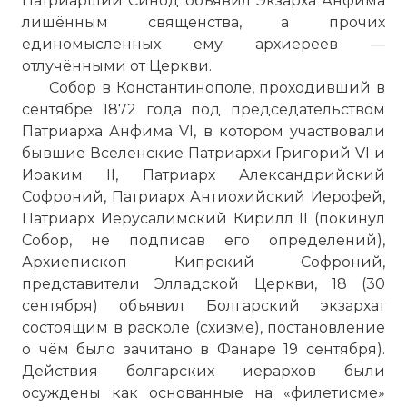
Патриарший Синод объявил Экзарха Анфима
лишённым священства, а прочих
единомысленных ему архиереев —
отлучёнными от Церкви.
Собор в Константинополе, проходивший в
сентябре 1872 года под председательством
Патриарха Анфима VI, в котором участвовали
бывшие Вселенские Патриархи Григорий VI и
Иоаким II, Патриарх Александрийский
Софроний, Патриарх Антиохийский Иерофей,
Патриарх Иерусалимский Кирилл II (покинул
Собор, не подписав его определений),
Архиепископ Кипрский Софроний,
представители Элладской Церкви, 18 (30
сентября) объявил Болгарский экзархат
состоящим в расколе (схизме), постановление
о чём было зачитано в Фанаре 19 сентября).
Действия болгарских иерархов были
осуждены как основанные на «филетисме»