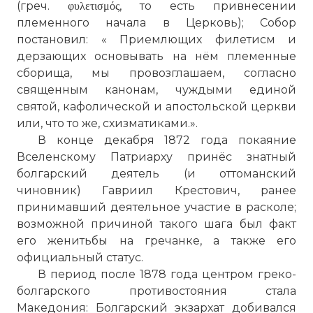
(греч. φυλετισμός, то есть привнесении
племенного начала в Церковь); Собор
постановил: « Приемлющих филетисм и
дерзающих основывать на нём племенные
сборища, мы провозглашаем, согласно
священным канонам, чуждыми единой
святой, кафолической и апостольской церкви
или, что то же, схизматиками.».
В конце декабря 1872 года покаяние
Вселенскому Патриарху принёс знатный
болгарский деятель (и оттоманский
чиновник) Гавриил Крестович, ранее
принимавший деятельное участие в расколе;
возможной причиной такого шага был факт
его женитьбы на гречанке, а также его
официальный статус.
В период после 1878 года центром греко-
болгарского противостояния стала
Македония: Болгарский экзархат добивался