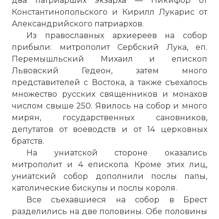
два патриарших экзарха — Никифор от
Константинопольского и Кирилл Лукарис от
Александрийского патриархов.
Из православных архиереев на собор
прибыли: митрополит Сербский Лука, еп.
Перемышльский Михаил и епископ
Львовский Гедеон, затем много
представителей с Востока, а также съехалось
множество русских священников и монахов
числом свыше 250. Явилось на собор и много
мирян, государственных сановников,
депутатов от воеводств и от 14 церковных
братств.
На униатской стороне оказались
митрополит и 4 епископа. Кроме этих лиц,
униатский собор дополнили послы папы,
католические бискупы и послы короля.
Все съехавшиеся на собор в Брест
разделились на две половины. Обе половины