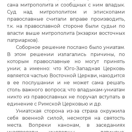
сана митрополита и сообщных с ним владык.
Суд над митрополитом и эпископами
православные считали вправе производить,
т.к. на православной стороне были судьи по
власти выше митрополита (экзархи восточных
патриархов).
Соборное решение послано было униатам.
В этом решении излагались причины, по
которым православные но могут принять
унии; а именно: что Юго-Западная Церковь
Вернуться в статью:
Греко-болгарская
является частью Восточной Церкви, находится
схизма
в ее послушании и не может сама решать
столь важного вопроса; что владыкам-униатам
никто из православных не поручал вступать в
единение с Римской Церковью и др.
Униатская сторона из-за страха окружила
себя военной силой, несмотря на святость
места. Вопреки канонам, в заседаниях