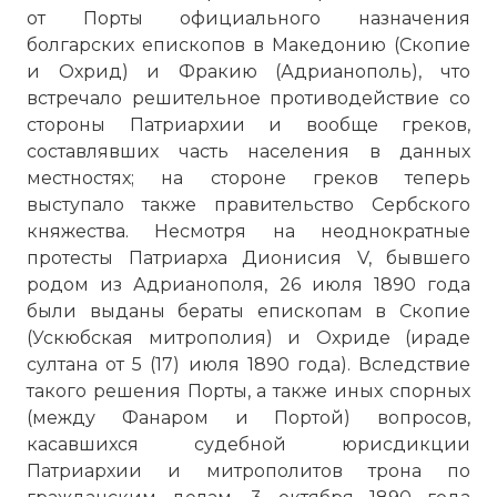
от Порты официального назначения
болгарских епископов в Македонию (Скопие
☓
и Охрид) и Фракию (Адрианополь), что
встречало решительное противодействие со
стороны Патриархии и вообще греков,
составлявших часть населения в данных
местностях; на стороне греков теперь
выступало также правительство Сербского
княжества. Несмотря на неоднократные
протесты Патриарха Дионисия V, бывшего
родом из Адрианополя, 26 июля 1890 года
были выданы бераты епископам в Скопие
(Ускюбская митрополия) и Охриде (ираде
султана от 5 (17) июля 1890 года). Вследствие
Греко-болгарская схизма (болгарский
такого решения Порты, а также иных спорных
раскол, болгарский церковный вопрос)
(между Фанаром и Портой) вопросов,
— одностороннее провозглашение 11 мая
касавшихся судебной юрисдикции
1872 года автокефалии иерархами
Патриархии и митрополитов трона по
Константинопольского Патриархата