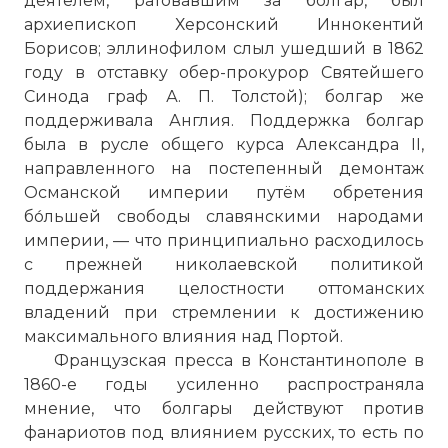
деятелем, ратовавшим за болгар, был
архиепископ Херсонский Иннокентий
Борисов; эллинофилом слыл ушедший в 1862
году в отставку обер-прокурор Святейшего
Синода граф А. П. Толстой); болгар же
поддерживала Англия. Поддержка болгар
была в русле общего курса Александра II,
направленного на постепенный демонтаж
Османской империи путём обретения
бо́льшей свободы славянскими народами
империи, — что принципиально расходилось
с прежней николаевской политикой
поддержания целостности оттоманских
владений при стремлении к достижению
максимального влияния над Портой.
Французская пресса в Константинополе в
1860-е годы усиленно распространяла
мнение, что болгары действуют против
фанариотов под влиянием русских, то есть по