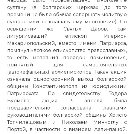
народа, было провозглашено многолетие
султану (в болгарских церквах до того
времени не было обычая совершать молитву о
султане или возглашать ему многолетие). По
освящении же Святых Даров, сам
литургисавший епископ Иларион
Макариопольский, вместо имени Патриарха,
помянул «всякое епископство православных»,
то есть исполнил порядок поминовения,
принятый для самостоятельных
(автокефальных) архиепископов. Такая акция
означала односторонний выход болгарской
общины Константинополя из юрисдикции
Патриархата. По свидетельству Тодора
Бурмова, акция 3 апреля была
предварительно согласована главными
руководителями болгарской общины Христо
Топчилещовым и Николаем Минчоглу с
Портой, в частности с визирем Аали-пашой.