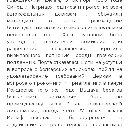
гражданским делам, 3 октября 1890 года
болгарского происхождения
Синод и Патриарх подписали протест ко всем
(фактически раскол произошёл ещё в
автокефальным церквам и объявили
апреле 1860 года) и последовавшие в
интердикт, то есть прекращение
сентябре того же года прещения со
богослужений во всех храмах за исключением
стороны кириархальной Церкви —
неотложных треб. Хотя султаном была
Константинопольского Патриархата, а
учреждена специальная комиссия для
также ряда иных. Автокефальный статус
разрешения создавшегося кризиса,
Болгарской Церкви был признан
вызывавшего волнения среди греческих
Константинопольским Патриархатом
подданных, Порта отказалась идти на уступки
лишь в феврале 1945 года.
в вопросе о болгарских епископах, пойдя на
Фото статьи:
удовлетворение требований Церкви в
вопросе о прономиях и привилегиях в канун
Рождества того же года. Выдача бератов
болгарским архиереям была по
преимуществу заслугой австро-венгерской
дипломатии, ввиду чего 27 июля экзарх
Иосиф посетил с благодарностью за
содействие австро-венгерского посланника