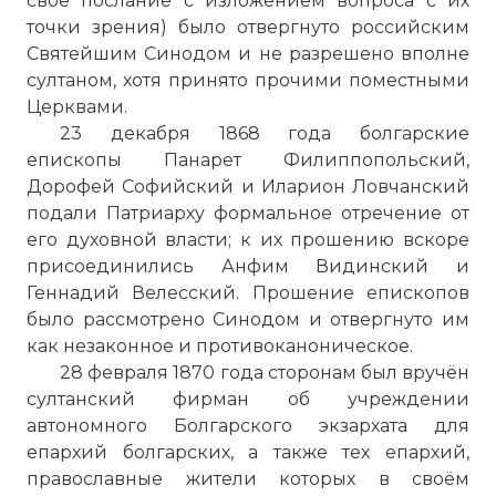
своё послание с изложением вопроса с их
точки зрения) было отвергнуто российским
Святейшим Синодом и не разрешено вполне
султаном, хотя принято прочими поместными
Церквами.
23 декабря 1868 года болгарские
епископы Панарет Филиппопольский,
Дорофей Софийский и Иларион Ловчанский
подали Патриарху формальное отречение от
его духовной власти; к их прошению вскоре
присоединились Анфим Видинский и
Геннадий Велесский. Прошение епископов
было рассмотрено Синодом и отвергнуто им
как незаконное и противоканоническое.
28 февраля 1870 года сторонам был вручён
султанский фирман об учреждении
автономного Болгарского экзархата для
епархий болгарских, а также тех епархий,
православные жители которых в своём