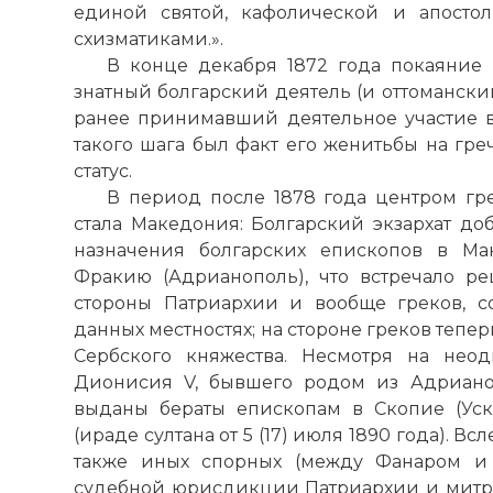
единой святой, кафолической и апостол
схизматиками.».
В конце декабря 1872 года покаяние
знатный болгарский деятель (и оттомански
Епископ Ила
ранее принимавший деятельное участие 
литургисавш
такого шага был факт его женитьбы на гре
Патриарха, п
статус.
порядок пом
В период после 1878 года центром гр
архиепископ
стала Македония: Болгарский экзархат до
Фото статьи:
назначения болгарских епископов в М
Фракию (Адрианополь), что встречало р
стороны Патриархии и вообще греков, с
данных местностях; на стороне греков тепе
Сербского княжества. Несмотря на неод
Дионисия V, бывшего родом из Адриано
выданы бераты епископам в Скопие (Ус
(ираде султана от 5 (17) июля 1890 года). В
также иных спорных (между Фанаром и 
судебной юрисдикции Патриархии и митр