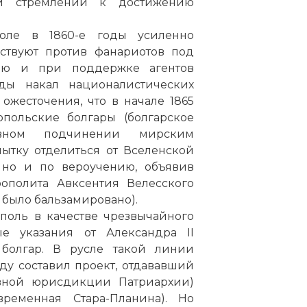
ри стремлении к достижению
поле в 1860-е годы усиленно
йствуют против фанариотов под
ию и при поддержке агентов
оды накал националистических
ожесточения, что в начале 1865
опольские болгары (болгарское
овном подчинении мирским
ытку отделиться от Вселенской
 но и по вероучению, объявив
рополита Авксентия Велесского
 было бальзамировано).
поль в качестве чрезвычайного
е указания от Александра II
 болгар. В русле такой линии
оду составил проект, отдававший
овной юрисдикции Патриархии)
ременная Стара-Планина). Но