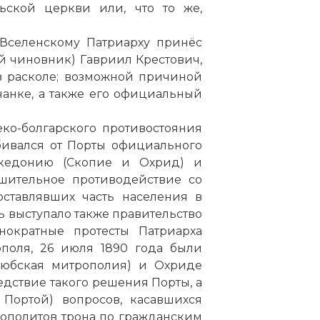
ьской церкви или, что то же,
 Вселенскому Патриарху принёс
й чиновник) Гавриил Крестович,
рион Макариопольский. По освящении же Святых Д
в расколе; возможной причиной
ий епископ Иларион Макариопольский, вместо им
чанке, а также его официальный
омянул «всякое епископство православных», то есть
иновения, принятый для самостоятельных (автокеф
еко-болгарского противостояния
ов.
бивался от Порты официального
акедонию (Скопие и Охрид) и
ешительное противодействие со
оставлявших часть населения в
рь выступало также правительство
нократные протесты Патриарха
поля, 26 июля 1890 года были
кюбская митрополия) и Охриде
следствие такого решения Порты, а
Портой) вопросов, касавшихся
ополитов трона по гражданским