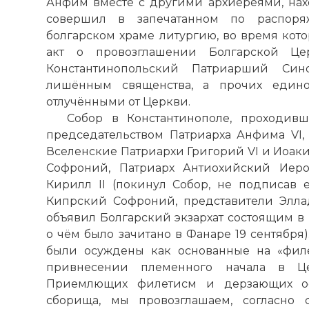
Анфим вместе с другими архиереями, на
совершил в запечатанном по распор
болгарском храме литургию, во время кот
акт о провозглашении Болгарской Цер
Константинопольский Патриарший Си
лишённым священства, а прочих един
отлучёнными от Церкви.
Собор в Константинополе, проходив
председательством Патриарха Анфима VI,
Вселенские Патриархи Григорий VI и Иоаки
Софроний, Патриарх Антиохийский Иеро
Кирилл II (покинул Собор, не подписав 
Кипрский Софроний, представители Эллад
объявил Болгарский экзархат состоящим в 
о чём было зачитано в Фанаре 19 сентября
были осуждены как основанные на «филетис
привнесении племенного начала в Цер
Приемлющих филетисм и дерзающих о
сборища, мы провозглашаем, согласно