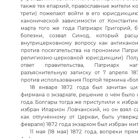
☓
также тех епархий, православные жители к
трети) пожелают войти в его юрисдикци
канонической зависимости от Константин
марта того же года Патриарх Григорий,
болезни, созвал Синод, который ра
внутрицерковному вопросу как антикано
против посягательства на прономии Патри
религиозно-церковной юрисдикции). Пол
ответ правительства, Патриарх н
разъяснительную записку от 7 апреля 1870
против использования Портой термина «бол
18 января 1872 года был зачитан ц
фирмана о экзархате, решение о чём было 
года. Болгары тогда же приступили к избр
избран Иларион Ловчанский, но он взял с
как отлучённому от Церкви, быть утверж
февраля) 1872 года экзархом был избран м
11 мая (18 мая) 1872 года, вопреки пря