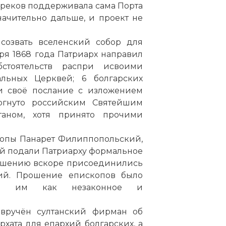
 греков поддерживала сама Порта
начительно дальше, и проект не
созвать вселенский собор для
ря 1868 года Патриарх направил
стоятельств распри исвоими
льных Церквей; 6 болгарских
ли своё послание с изложением
ргнуто российским Святейшим
аном, хотя принято прочими
скопы Панарет Филиппопольский,
й подали Патриарху формальное
прошению вскоре присоединились
й. Прошение епископов было
уто им как незаконное и
 вручён султанский фирман об
хата для епархий болгарских, а