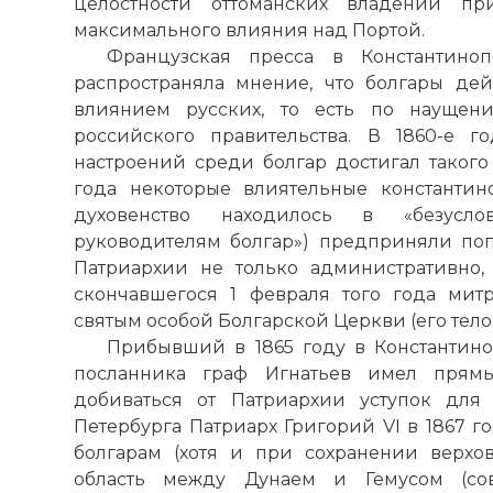
целостности оттоманских владений п
максимального влияния над Портой.
Французская пресса в Константино
распространяла мнение, что болгары де
влиянием русских, то есть по наущен
российского правительства. В 1860-е г
настроений среди болгар достигал такого 
года некоторые влиятельные константин
духовенство находилось в «безусл
руководителям болгар») предприняли поп
Патриархии не только административно,
скончавшегося 1 февраля того года мит
святым особой Болгарской Церкви (его тело
Прибывший в 1865 году в Константино
посланника граф Игнатьев имел прямы
добиваться от Патриархии уступок для
Петербурга Патриарх Григорий VI в 1867 г
болгарам (хотя и при сохранении верх
область между Дунаем и Гемусом (сов