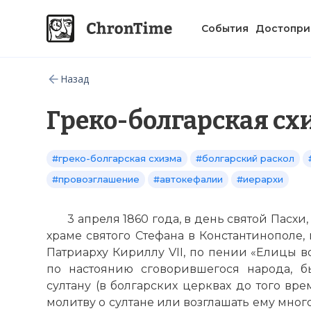
События
Достопри
Назад
Греко-болгарская сх
#греко-болгарская схизма
#болгарский раскол
#провозглашение
#автокефалии
#иерархи
3 апреля 1860 года, в день святой Пасхи
храме святого Стефана в Константинополе,
Патриарху Кириллу VII, по пении «Елицы в
по настоянию сговорившегося народа, б
султану (в болгарских церквах до того вр
молитву о султане или возглашать ему мног