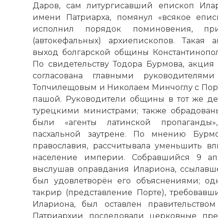
Даров, сам литургисавший епископ Ила
имени Патриарха, помянул «всякое еписк
исполнил порядок поминовения, при
(автокефальных) архиепископов. Такая 
выход болгарской общины Константинопо
По свидетельству Тодора Бурмова, акция
согласована главными руководителям
Топчилещовым и Николаем Минчоглу с Порто
пашой. Руководители общины в тот же д
турецкими министрами; также обрадова
были «агенты латинской пропаганды
пасхальной заутрене. По мнению Бурмо
православия, рассчитывала уменьшить в
население империи. Собравшийся 9 ап
выслушав оправдания Илариона, ссылавше
был удовлетворён его объяснениями; од
такрир (представление Порте), требовавш
Илариона, был оставлен правительством
Патриархии последовали церковные пр