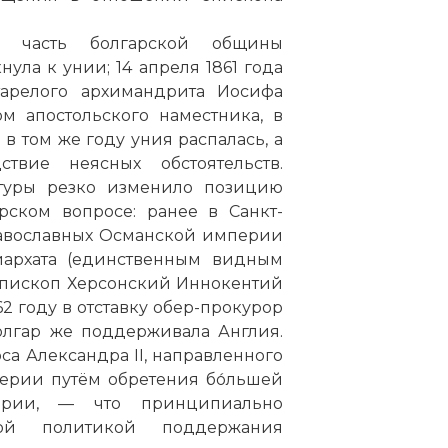
я часть болгарской общины
ула к унии; 14 апреля 1861 года
тарелого архимандрита Иосифа
м апостольского наместника, в
 в том же году уния распалась, а
твие неясных обстоятельств.
ктуры резко изменило позицию
рском вопросе: ранее в Санкт-
равославных Османской империи
иархата (единственным видным
иепископ Херсонский Иннокентий
 году в отставку обер-прокурор
болгар же поддерживала Англия.
са Александра II, направленного
ерии путём обретения бо́льшей
ерии, — что принципиально
ой политикой поддержания