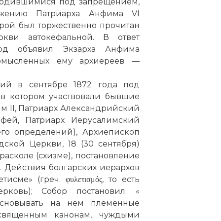
ходившимися под запрещением,
яжению Патриарха Анфима VI
орой был торжественно прочитан
кви автокефальной. В ответ
нод объявил Экзарха Анфима
омысленных ему архиереев —
ший в сентябре 1872 года под
 в котором участвовали бывшие
м II, Патриарх Александрийский
фей, Патриарх Иерусалимский
его определений), Архиепископ
ской Церкви, 18 (30 сентября)
расколе (схизме), постановление
). Действия болгарских иерархов
ме» (греч. φυλετισμός, то есть
ковь); Собор постановил: «
сновывать на нём племенные
 священным канонам, чуждыми