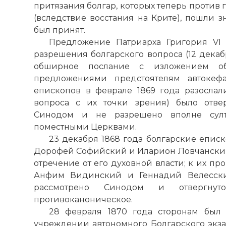
притязания болгар, которых теперь против
(вследствие восстания на Крите), пошли з
был принят.
Предложение Патриарха Григория VI 
разрешения болгарского вопроса (12 декаб
обширное послание с изложением об
предложениями предстоятелям автокефа
епископов в феврале 1869 года разосла
вопроса с их точки зрения) было отве
Синодом и не разрешено вполне султ
поместными Церквами.
23 декабря 1868 года болгарские епи
Дорофей Софийский и Иларион Ловчански
отречение от его духовной власти; к их 
Анфим Видинский и Геннадий Велесски
рассмотрено Синодом и отвергн
противоканоническое.
28 февраля 1870 года сторонам был
учреждении автономного Болгарского экзар