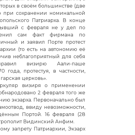
оторых в своём большинстве (две
ю при сохранении номинальной
опольского Патриарха. В конце
 бывший с февраля не у дел по
сценил сам факт фирмана по
ничный и заявил Порте протест
архии (то есть на автономию её
учив неблагоприятный для себя
аправил визирю Аали-паше
 года, протестуя, в частности,
гарская церковь».
иркуляр визиря о применении
обнародовано 2 февраля того же
анию экзарха. Первоначально был
амоотвод, ввиду невозможности,
дённым Портой. 16 февраля (28
итрополит Видинский Анфим.
мому запрету Патриархии, Экзарх