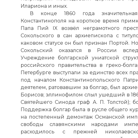
Илариона и иных.
В конце 1860 года значительна
Константинополя на короткое время примкн
Папа Пий IX возвёл неграмотного прес
Сокольского в сан архиепископа с титуло
каковом статусе он был признан Портой. Но
Сокольский оказался в России вследс
Учреждение болгарской униатской стру
российского правительства в греко-болга
Петербурге выступали за единство всех п
под началом Константинопольского Патр
деятелем, ратовавшим за болгар, был арх
Борисов; эллинофилом слыл ушедший в 1862
Святейшего Синода граф А. П. Толстой); 
Поддержка болгар была в русле общего кур
на постепенный демонтаж Османской имп
свободы славянскими народами имп
расходилось с прежней николаевск