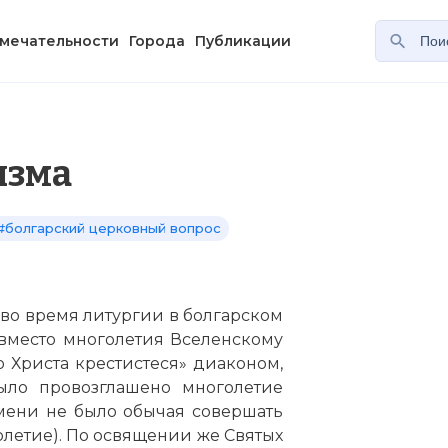
мечательности
Города
Публикации
изма
#болгарский церковный вопрос
, во время литургии в болгарском
 вместо многолетия Вселенскому
о Христа крестистеся» диаконом,
ыло провозглашено многолетие
емени не было обычая совершать
олетие). По освящении же Святых