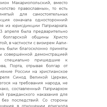
рион Макариопольский, вместо
опство православных», то есть
нятый для самостоятельных
акция означала односторонний
ля из юрисдикции Патриархата.
 3 апреля была предварительно
и болгарской общины Христо
й, в частности с визирем Аали-
ень были благосклонно приняты
ны совершённой демонстрацией
», специально пришедшие к
ва, Порта, отрывая болгар от
лияние России на христианское
реля Синод Великой Церкви,
гося на требования народа, не
нако, составленный Патриархом
ий гражданского наказания для
 без последствий. Со стороны
ещения в отношении епископа