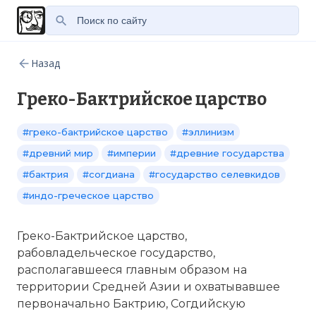
Назад
Греко-Бактрийское царство
#греко-бактрийское царство
#эллинизм
#древний мир
#империи
#древние государства
#бактрия
#согдиана
#государство селевкидов
#индо-греческое царство
Греко-Бактрийское царство,
рабовладельческое государство,
располагавшееся главным образом на
территории Средней Азии и охватывавшее
первоначально Бактрию, Согдийскую