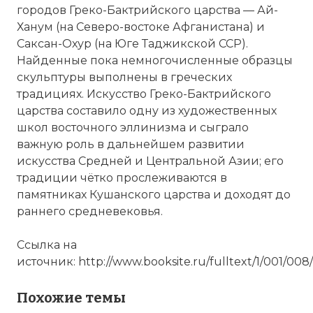
городов Греко-Бактрийского царства — Ай-
Евкратида I Великого (около 170-145 гг.
Ханум (на Северо-востоке Афганистана) и
до н. э.).
Саксан-Охур (на Юге Таджикской ССР).
Фото статьи:
Найденные пока немногочисленные образцы
Вернуться в статью:
Греко-Бактрийское
скульптуры выполнены в греческих
царство
традициях. Искусство Греко-Бактрийского
царства составило одну из художественных
школ восточного эллинизма и сыграло
важную роль в дальнейшем развитии
искусства Средней и Центральной Азии; его
традиции чётко прослеживаются в
памятниках Кушанского царства и доходят до
раннего средневековья.
Ссылка на
источник: http://www.booksite.ru/fulltext/1/001/008
Похожие темы