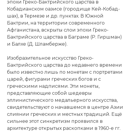
эпохи Греко-Бактрийского царства в
Кобадианском оазисе (городище Кей-Кобад-
шах), в Термезе и др. пунктах. В Южной
Бактрии, на территории современного
Афганистана, вскрыты слои эпохи Греко-
Бактрийского царства в Баграме (Р. Гиршман)
☓
и Балхе (Д. Шламберже).
Изобразительное искусство Греко-
Бактрийского царства до недавнего времени
было известно лишь по монетам с портретами
царей, фигурами греческих богов и с
греческими надписями. Эти монеты,
представляющие собой шедевры
эллинистического медальерного искусства,
свидетельствуют о начавшемся в центре Азии
слиянии греческих и местных традиций. Ещё
сильнее этот синкретизм проявился в
Типы греко-бактрийского воинства и
архитектуре открытых раскопками в 1960-е гг.
командного состава в эпоху царя