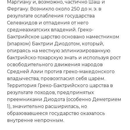
Маргиану и, возможно, частично Шаш и
Фергану. Возникло около 250 до н. э. в
результате ослабления государства
Селевкидов и отпадения от него
среднеазиатских владений. Греко-
Бактрийское царство основано наместником
(эпархом) Бактрии Диодотом, который,
опираясь на местную эллинизированную
бактрийско-тохарскую знать и используя рост
освободительного движения народов
Средней Азии против греко-македонского
владычества, провозгласил себя царём.
Территория Греко-Бактрийского царства в
результате походов, предпринятых
преемниками Диодота (особенно Деметрием
1), значительно расширилась, но
образовавшееся государство оказалось
внутренне непрочным.