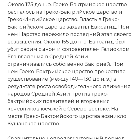
Около 175 до н. э. Греко-Бактрийское царство
распалось на Греко-Бактрийское царство и
Греко-Индийское царство. Власть в Греко-
Бактрийском царстве захватил Евкратид. При
нём Царство пережило последний этап своего
возвышения. Около 155 до н. э. Евкратид был
убит своим сыном и соправителем Гелиоклом.
Его владения в Средней Азии
ограничивались собственно Бактрией. При
нём Греко-Бактрийское царство прекратило
существование (между 140—130 до н. э.) в
результате роста освободительного движения
народов Средней Азии против греко-
бактрийских правителей и вторжения
кочевников юечжей с Северо-востоке. На
месте Греко-Бактрийского царства возникло
Кушанское царство.
Сравнительно непродолжительный период