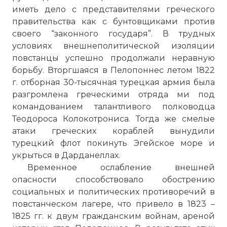
иметь дело с представителями греческого
правительства как с бунтовщиками против
своего “законного государя”. В трудных
условиях внешнеполитической изоляции
повстанцы успешно продолжали неравную
борьбу. Вторгшаяся в Пелопоннес летом 1822
г. отборная 30-тысячная турецкая армия была
разгромлена греческими отряда ми под
командованием талантливого полководца
Теодороса Колокотрониса. Тогда же смелые
атаки греческих кораблей вынудили
турецкий флот покинуть
Эгейское море
и
укрыться в Дарданеллах.
Временное ослабление внешней
опасности способствовало обострению
социальных и политических противоречий в
повстанческом лагере, что привело в 1823 –
1825 гг. к двум гражданским войнам, ареной