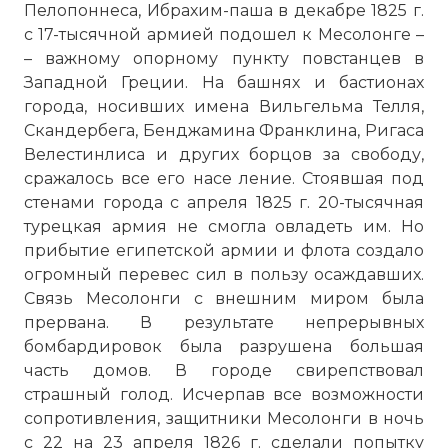
Пелопоннеса, Ибрахим-паша в декабре 1825 г.
☓
с 17-тысячной армией подошел к Месолонге –
– важному опорному пункту повстанцев в
Западной Греции. На башнях и бастионах
города, носивших имена Вильгельма Телля,
Скандербега, Бенджамина Франклина, Ригаса
Велестинлиса и других борцов за свободу,
сражалось все его насе ление. Стоявшая под
стенами города с апреля 1825 г. 20-тысячная
турецкая армия не смогла овладеть им. Но
прибытие египетской армии и флота создало
огромный перевес сил в пользу осаждавших.
Связь Месолонги с внешним миром была
прервана. В результате непрерывных
бомбардировок была разрушена большая
часть домов. В городе свирепствовал
страшный голод. Исчерпав все возможности
сопротивления, защитники Месолонги в ночь
с 22 на 23 апреля 1826 г. сделали попытку