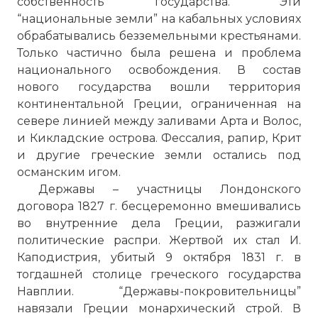
собственность государства. Эти
“национальные земли” на кабальных условиях
обрабатывались безземельными крестьянами.
Только частично была решена и проблема
национального освобождения. В состав
нового государства вошли территория
континентальной Греции, ограниченная на
севере линией между заливами Арта и Волос,
и Кикладские острова. Фессалия, рапир, Крит
и другие греческие земли остались под
османским игом.
Державы – участницы Лондонского
договора 1827 г. бесцеремонно вмешивались
во внутренние дела Греции, разжигали
политические распри. Жертвой их стал И.
Каподистрия, убитый 9 октября 1831 г. в
тогдашней столице греческого государства
Навплии. “Державы-покровительницы”
навязали Греции монархический строй. В