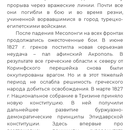
Greek Revolution 1821 (english subs)
прорыва через вражеские линии. Почти все
Имя:
они погибли в бою и во время резни,
учиненной ворвавшимися в город турецко-
Комментарий:
египетскими войсками.
После падения Месолонги на всех фронтах
продолжались ожесточенные бои. В июне
Проверочный код:
1827 г. греков постигла новая серьезная
неудача – пал
афинский Акрополь
. В
результате все греческие области к северу от
Коринфского перешейка снова были
оккупированы врагом. Но и в этот тяжелый
период не ослабла решимость греческого
народа добиться освобождения. В марте 1827
г. Национальное собрание в Тризине приняло
новую конституцию. В ней получили
дальнейшее развитие буржуазно-
демократические принципы Эпидаврской
Вернуться в статью:
Греческая революция
конституции. Здесь впервые про