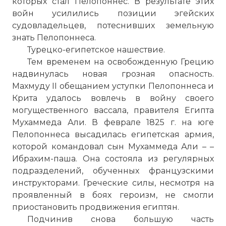
которых стал Пелопоннес. В результате этих
войн усилились позиции эгейских
судовладельцев, потеснивших земельную
знать Пелопоннеса.
Турецко-египетское нашествие.
Тем временем на освобожденную Грецию
надвинулась новая грозная опасность.
Махмуду II обещанием уступки Пелопоннеса и
Крита удалось вовлечь в войну своего
могущественного вассала, правителя Египта
Мухаммеда Али. В феврале 1825 г. на юге
Пелопоннеса высадилась египетская армия,
которой командовал сын Мухаммеда Али – –
Ибрахим-паша. Она состояла из регулярных
подразделений, обученных французскими
инструкторами. Греческие силы, несмотря на
проявленный в боях героизм, не смогли
приостановить продвижения египтян.
Подчинив снова большую часть