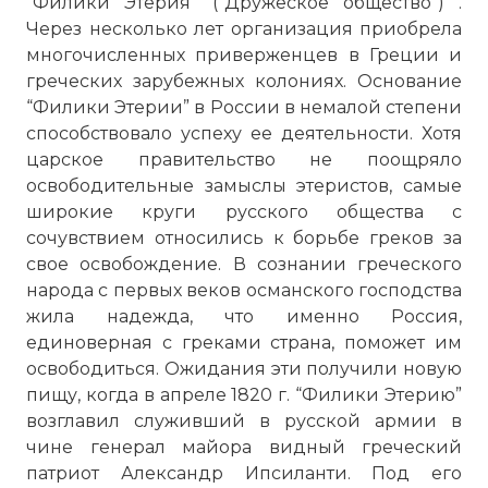
“Филики Этерия” (“Дружеское общество”) .
Через несколько лет организация приобрела
многочисленных приверженцев в Греции и
греческих зарубежных колониях. Основание
“Филики Этерии” в России в немалой степени
способствовало успеху ее деятельности. Хотя
царское правительство не поощряло
освободительные замыслы этеристов, самые
широкие круги русского общества с
сочувствием относились к борьбе греков за
свое освобождение. В сознании греческого
народа с первых веков османского господства
жила надежда, что именно Россия,
единоверная с греками страна, поможет им
освободиться. Ожидания эти получили новую
пищу, когда в апреле 1820 г. “Филики Этерию”
возглавил служивший в русской армии в
чине генерал майора видный греческий
патриот Александр Ипсиланти. Под его