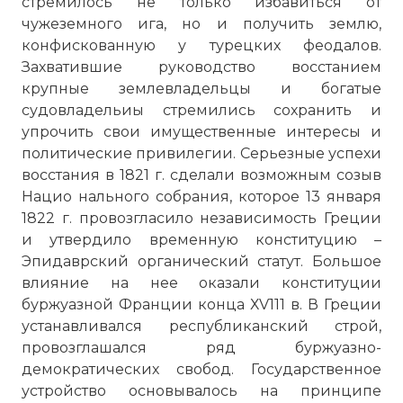
стремилось не только избавиться от
чужеземного ига, но и получить землю,
конфискованную у турецких феодалов.
Захватившие руководство восстанием
крупные землевладельцы и богатые
судовладельиы стремились сохранить и
упрочить свои имущественные интересы и
политические привилегии. Серьезные успехи
восстания в 1821 г. сделали возможным созыв
Нацио нального собрания, которое 13 января
1822 г. провозгласило независимость Греции
и утвердило временную конституцию –
Эпидаврский органический статут. Большое
влияние на нее оказали конституции
буржуазной Франции конца ХV111 в. В Греции
устанавливался республиканский строй,
провозглашался ряд буржуазно-
демократических свобод. Государственное
устройство основывалось на принципе