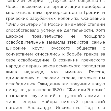
“Филики Этерия” (“Дружеское общество”) .
Через несколько лет организация приобрела
многочисленных приверженцев в Греции и
греческих зарубежных колониях. Основание
“Филики Этерии” в России в немалой степени
способствовало успеху ее деятельности. Хотя
царское правительство не поощряло
освободительные замыслы этеристов, самые
широкие круги русского общества с
сочувствием относились к борьбе греков за
свое освобождение. В сознании греческого
народа с первых веков османского господства
жила надежда, что именно Россия,
единоверная с греками страна, поможет им
освободиться. Ожидания эти получили новую
пищу, когда в апреле 1820 г. “Филики Этерию”
возглавил служивший в русской армии в
чине генерал майора видный греческий
патриот Александр Ипсиланти. Под его