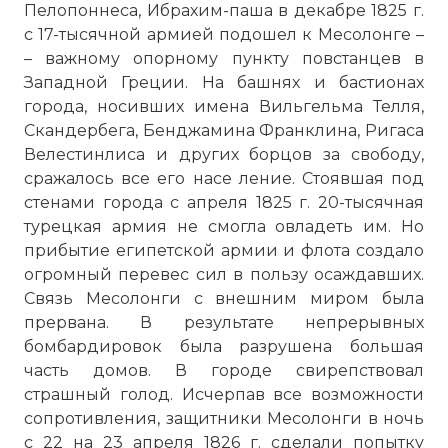
Пелопоннеса, Ибрахим-паша в декабре 1825 г.
с 17-тысячной армией подошел к Месолонге –
– важному опорному пункту повстанцев в
Западной Греции. На башнях и бастионах
города, носивших имена Вильгельма Телля,
Скандербега, Бенджамина Франклина, Ригаса
Велестинлиса и других борцов за свободу,
☓
сражалось все его насе ление. Стоявшая под
стенами города с апреля 1825 г. 20-тысячная
турецкая армия не смогла овладеть им. Но
прибытие египетской армии и флота создало
огромный перевес сил в пользу осаждавших.
Связь Месолонги с внешним миром была
прервана. В результате непрерывных
бомбардировок была разрушена большая
часть домов. В городе свирепствовал
страшный голод. Исчерпав все возможности
сопротивления, защитники Месолонги в ночь
с 22 на 23 апреля 1826 г. сделали попытку