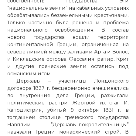
собственность государства. Эти
“национальные земли” на кабальных условиях
обрабатывались безземельными крестьянами.
Только частично была решена и проблема
национального освобождения. В состав
нового государства вошли территория
континентальной Греции, ограниченная на
севере линией между заливами Арта и Волос,
и Кикладские острова. Фессалия, рапир, Крит
и другие греческие земли остались под
османским игом.
Державы – участницы Лондонского
договора 1827 г. бесцеремонно вмешивались
во внутренние дела Греции, разжигали
политические распри. Жертвой их стал И.
Каподистрия, убитый 9 октября 1831 г. в
тогдашней столице греческого государства
Навплии. “Державы-покровительницы”
навязали Греции монархический строй. В