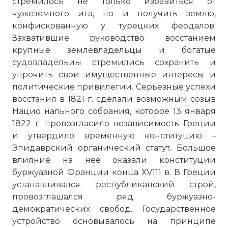
стремилось не только избавиться от
чужеземного ига, но и получить землю,
конфискованную у турецких феодалов.
Захватившие руководство восстанием
крупные землевладельцы и богатые
судовладельиы стремились сохранить и
упрочить свои имущественные интересы и
политические привилегии. Серьезные успехи
восстания в 1821 г. сделали возможным созыв
Нацио нального собрания, которое 13 января
1822 г. провозгласило независимость Греции
и утвердило временную конституцию –
Эпидаврский органический статут. Большое
влияние на нее оказали конституции
буржуазной Франции конца ХV111 в. В Греции
устанавливался республиканский строй,
провозглашался ряд буржуазно-
демократических свобод. Государственное
устройство основывалось на принципе