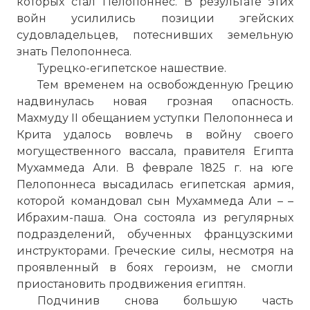
которых стал Пелопоннес. В результате этих
войн усилились позиции эгейских
судовладельцев, потеснивших земельную
знать Пелопоннеса.
Турецко-египетское нашествие.
Тем временем на освобожденную Грецию
надвинулась новая грозная опасность.
Махмуду II обещанием уступки Пелопоннеса и
Крита удалось вовлечь в войну своего
могущественного вассала, правителя Египта
Мухаммеда Али. В феврале 1825 г. на юге
Пелопоннеса высадилась египетская армия,
которой командовал сын Мухаммеда Али – –
Ибрахим-паша. Она состояла из регулярных
подразделений, обученных французскими
инструкторами. Греческие силы, несмотря на
проявленный в боях героизм, не смогли
приостановить продвижения египтян.
Подчинив снова большую часть