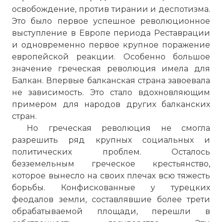
освобождение, против тирании и деспотизма.
Это было первое успешное революционное
выступление в Европе периода Реставрации
и одновременно первое крупное поражение
европейской реакции. Особенно большое
значение греческая революция имела для
Балкан. Впервые балканская страна завоевала
не зависимость. Это стало вдохновляющим
примером для народов других балканских
стран.
Но греческая революция не смогла
Вернуться в статью:
Греческая
разрешить ряд крупных социальных и
революция
политических проблем. Осталось
безземельным греческое крестьянство,
которое вынесло на своих плечах всю тяжесть
борьбы. Конфискованные у турецких
феодалов земли, составлявшие более трети
обрабатываемой площади, перешли в