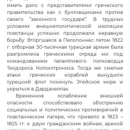
иметь дело с представителями греческого
правительства как с бунтовщиками против
своего “законного государя”. В трудных
условиях внешнеполитической изоляции
повстанцы успешно продолжали неравную
борьбу. Вторгшаяся в Пелопоннес летом 1822
г. отборная 30-тысячная турецкая армия была
разгромлена греческими отряда ми под
командованием талантливого полководца
Теодороса Колокотрониса. Тогда же смелые
атаки греческих кораблей вынудили
турецкий флот покинуть
Эгейское море
и
укрыться в Дарданеллах.
Временное ослабление внешней
опасности способствовало обострению
социальных и политических противоречий в
повстанческом лагере, что привело в 1823 –
1825 гг. к двум гражданским войнам, ареной