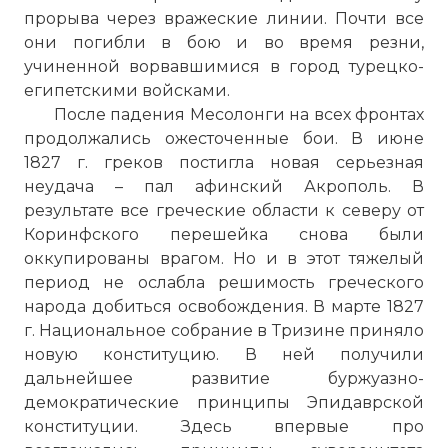
прорыва через вражеские линии. Почти все
они погибли в бою и во время резни,
учиненной ворвавшимися в город турецко-
египетскими войсками.
После падения Месолонги на всех фронтах
продолжались ожесточенные бои. В июне
1827 г. греков постигла новая серьезная
неудача – пал
афинский Акрополь
. В
результате все греческие области к северу от
Герман благословляет знамя восставших
Коринфского перешейка снова были
в монастыре Агиа Лавра. Картина
оккупированы врагом. Но и в этот тяжелый
Теодороса Вризакиса, 1865.
период не ослабла решимость греческого
Фото статьи:
народа добиться освобождения. В марте 1827
г. Национальное собрание в Тризине приняло
новую конституцию. В ней получили
дальнейшее развитие буржуазно-
демократические принципы Эпидаврской
конституции. Здесь впервые про