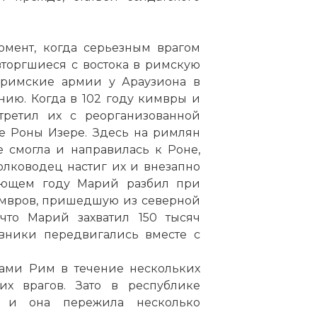
омент, когда серьезным врагом
вторгшиеся с востока в римскую
 римские армии у Араузиона в
ию. Когда в 102 году кимвры и
третил их с реорганизованной
е Роны Изере. Здесь на римлян
е смогла и направилась к Роне,
олководец настиг их и внезапно
дующем году Марий разбил при
имвров, пришедшую из северной
что Марий захватил 150 тысяч
вники передвигались вместе с
ами Рим в течение нескольких
х врагов. Зато в республике
, и она пережила несколько