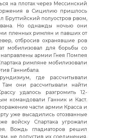
ься на плотах через Мессинский
 вторжения в Сицилию пришлось
ил Бруттийский полуостров рвом,
ована. Но однажды ночью они
ами пленных римлян и павших от
вер, отбросив охранявшие ров
нат мобилизовал для борьбы со
и направлены армии Гнея Помпея
Спартака римляне мобилизовали
отив Ганнибала.
рундизиум, где рассчитывали
. Там они рассчитывали найти
ассу удалось разгромить 12-
ым командовали Ганник и Каст.
 поражение части армии Красса и
орту уже высадились отозванные
же войску Спартака угрожали
я. Вождь гладиаторов решил
ям, не допустив их соединения.