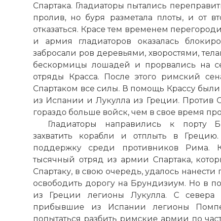
Спартака. Гладиаторы пытались переправит
пролив, но буря разметала плоты, и от
отказаться. Красе тем временем перегород
и армия гладиаторов оказалась блокир
забросали ров деревьями, хворостями, тел
бескормицы лошадей и прорвались на се
отряды Красса. После этого римский се
Спартаком все силы. В помощь Крассу был
из Испании и Лукулла из Греции. Против 
гораздо больше войск, чем в свое время пр
Гладиаторы направились к порту Б
захватить корабли и отплыть в Грецию
поддержку среди противников Рима. Кр
тысячный отряд из армии Спартака, котор
Спартаку, в свою очередь, удалось нанести
освободить дорогу на Брундизиум. Но в п
из Греции легионы Лукулла. С севера 
прибывшие из Испании легионы Помпе
попытаться разбить римские армии по част