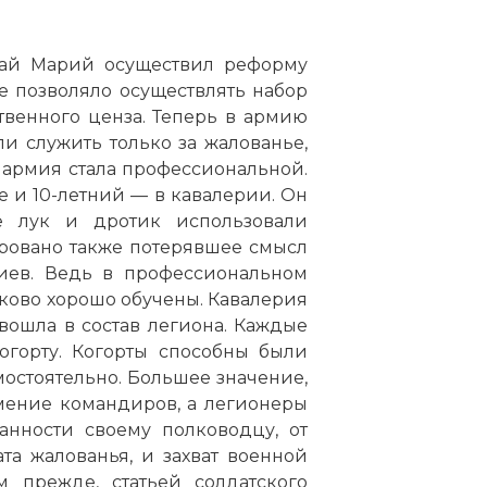
 Гай Марий осуществил реформу
е позволяло осуществлять набор
твенного ценза. Теперь в армию
и служить только за жалованье,
 армия стала профессиональной.
е и 10-летний — в кавалерии. Он
е лук и дротик использовали
ровано также потерявшее смысл
риев. Ведь в профессиональном
ково хорошо обучены. Кавалерия
вошла в состав легиона. Каждые
горту. Когорты способны были
амостоятельно. Большее значение,
мение командиров, а легионеры
анности своему полководцу, от
та жалованья, и захват военной
 прежде, статьей солдатского