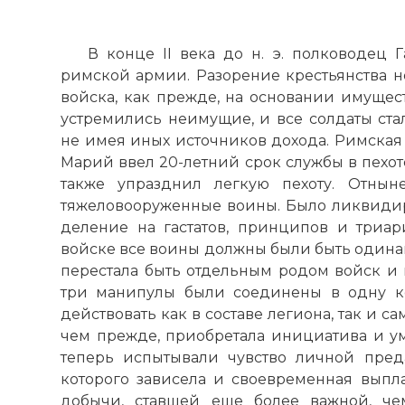
В конце II века до н. э. полководец
римской армии. Разорение крестьянства н
войска, как прежде, на основании имущес
устремились неимущие, и все солдаты стал
не имея иных источников дохода. Римская
Марий ввел 20-летний срок службы в пехот
также упразднил легкую пехоту. Отнын
тяжеловооруженные воины. Было ликвиди
деление на гастатов, принципов и триа
войске все воины должны были быть одина
перестала быть отдельным родом войск и 
три манипулы были соединены в одну ко
действовать как в составе легиона, так и с
чем прежде, приобретала инициатива и у
теперь испытывали чувство личной пред
которого зависела и своевременная выпла
добычи, ставшей еще более важной, чем