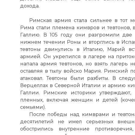
дохода.
Римская армия стала сильнее в тот м
Рима стали племена кимвров и тевтонов, 
Галлию. В 105 году они разгромили две
нижнем течении Роны и вторглись в Испан
тевтоны двинулись в Италию, Марий вс
армией. Он укрепился в лагере на приток
напала армия тевтонов, но взять лагерь н
оставляя в тылу войско Мария. Римский п
атаковал. Тевтоны были разбиты. В сле
Верцеллах в Северной Италии и армию к
Галлии. Римские историки утверждают, 
пленных, включая женщин и детей (коче
семьями).
После победы над кимврами и тевтон
десятилетий не имел серьезных внешни
обострились внутренние противоречия