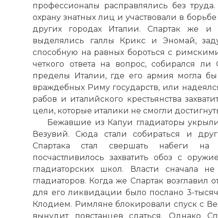
профессионалы расправлялись без труда.
охрану знатных лиц и участвовали в борьб
других городах Италии. Спартак же и 
выделялись галлы Крикс и Эномай, зад
способную на равных бороться с римским
четкого ответа на вопрос, собирался ли 
пределы Италии, где его армия могла бы
враждебных Риму государств, или надеял
рабов и италийского крестьянства захвати
цели, которые италики не смогли достигнут
Бежавшие из Капуи гладиаторы укрыли
Везувий. Сюда стали собираться и дру
Спартака стал свершать набеги на 
посчастливилось захватить обоз с оруж
гладиаторских школ. Власти сначала н
гладиаторов. Когда же Спартак возглавил о
для его ликвидации было послано 3-тысяч
Клодием. Римляне блокировали спуск с Вез
вынудит повстанцев сдаться. Однако С