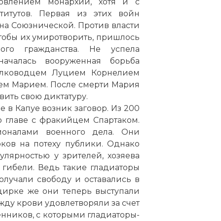
новлением монархии, хотя и с
титутов. Первая из этих войн
ана Союзнической. Против власти
тобы их умиротворить, пришлось
ого гражданства. Не успела
началась вооруженная борьба
полководцем Луцием Корнелием
аем Марием. После смерти Мария
овить свою диктатуру.
е в Капуе возник заговор. Из 200
о главе с фракийцем Спартаком.
ионалами военного дела. Они
ков на потеху публики. Однако
улярностью у зрителей, хозяева
 гибели. Ведь такие гладиаторы
лучали свободу и оставались в
цирке же они теперь выступали
ду крови удовлетворяли за счет
енников, с которыми гладиаторы-