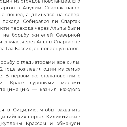
один из отрядов повстанцев. Его
аргон в Апулии. Спартак нанес
:
е пошел, а двинулся на север.
 похода. Собирался ли Спартак
ости перехода через
Альпы
были
 код:
ь на борьбу жителей Северной
 случае, через
Альпы
Спартак не
 Гая Кассия, он повернул на юг.
орьбу с гладиаторами все силы.
 года возглавил один из самых
. В первом же столкновении с
ли. Красе суровыми мерами
 децимацию — казнил каждого
статью:
Гражданские войны в Риме
ся в Сицилию, чтобы захватить
цилийских портах. Киликийские
дкуплены Крассом и обманули