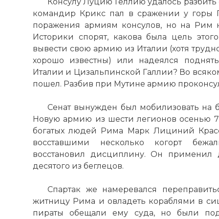
Консулу Луцию Геллию удалось разбить 
командир Крикс пал в сражении у горы Г
Комментарий
поражения армиям консулов, но на Рим н
Историки спорят, какова была цель этого
вывести свою армию из Италии (хотя трудн
Проверочный
хорошо известны) или надеялся поднят
Италии и Цизальпинской Галлии? Во всяком
пошел. Разбив при Мутине армию проконсула
Сенат вынужден был мобилизовать на б
Новую армию из шести легионов осенью 72
богатых людей Рима Марк Лициний Красе
восставшими несколько когорт бежа
восстановил дисциплину. Он применил
десятого из беглецов.
Вернуться в 
Спартак же намеревался переправить
житницу Рима и овладеть кораблями в си
пираты обещали ему суда, но были по