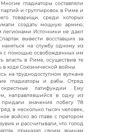
 Многие гладиаторы составляли
е партий и группировок в Риме и
его товарищи, среди которых
умали создать мощную армию,
и легионами Источники не дают
Спартак вывести восставших за
 наняться на службу одному из
ся с помощью освобожденных им
ть власть в Риме, осуществив те
ь в ходе Союзнической войны.
сь на труднодоступном вулкане
гие гладиаторы и рабы. Отряд
окрестные латифундии. Ему
ием, направлявшийся в одну из
е придали значения побегу 78
тряд в несколько тысяч человек,
ное войско во главе с претором
увия и рассчитывали, что голод
партак приказал своим воинам