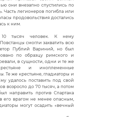
чью они внезапно спустились по
ь. Часть легионеров погибла или
 запасы продовольствия достались
сь к ним.
 10 тысяч человек. К нему
 Повстанцы смогли захватить всю
ретор Публий Вариний, но был
зовано по образцу римского и
оевали, в сущности, одни и те же
крестьяне и иноплеменные
 Те же крестьяне, гладиаторы и
му удалось поставить под свой
ов возросло до 70 тысяч, а потом
был направить против Спартака
в его врагом не менее опасным,
адиаторы могут осадить «вечный