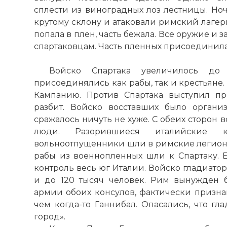
☓
сплести из виноградных лоз лестницы. Но
крутому склону и атаковали римский лагер
попала в плен, часть бежала. Все оружие и
спартаковцам. Часть пленных присоединила
Войско Спартака увеличилось до
присоединялись как рабы, так и крестьяне.
Кампанию. Против Спартака выступил п
разбит. Войско восставших было органи
сражалось ничуть не хуже. С обеих сторон в
люди. Разорившиеся италийские 
вольноотпущенники шли в римские легионы.
рабы из военнопленных шли к Спартаку. Е
контроль весь юг Италии. Войско гладиатор
и до 120 тысяч человек. Рим вынужден 
армии обоих консулов, фактически призна
чем когда-то Ганнибал. Опасались, что гл
город».
Имя: