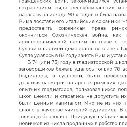
гражданских войн, закончившихся уста
сохранением ряда республиканских инс
началась на исходе 90-х годов и была назв
Рима восстали его италийские союзники. Ч
предоставить союзникам права римск
окончиться Союзническая война, как 
аристократической партии во главе с 
Суллой и партией демократов во главе с Г
Сулле удалось в 82 году занять Рим и устан
В 74 (или 73) году в гладиаторской школ
заговорщиков бежать удалось только 78 в
Гладиаторы, в сущности, были професс
дрались насмерть на аренах римских цир
опытных гладиаторов, пользовавшихся поп
школ ценили и старались не допустить их
были ценным капиталом. Многие из них по
школе в качестве учителей-рудиариев. В 
только добровольно. Присущую публике жаж
новичков из числа проданных в рабство пл