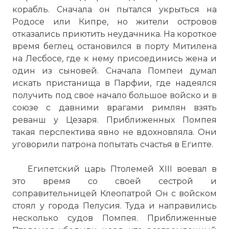
корабль. Сначала он пытался укрыться на
Родосе или Кипре, но жители островов
отказались приютить неудачника. На короткое
время беглец остановился в порту Митилена
на Лесбосе, где к нему присоединись жена и
один из сыновей. Сначала Помпеи думал
искать пристанища в Парфии, где надеялся
получить под свое начало большое войско и в
союзе с давними врагами римлян взять
реванш у Цезаря. Приближенных Помпея
такая перспектива явно не вдохновляла. Они
уговорили патрона попытать счастья в Египте.
Египетский царь Птолемей XIII воевал в
это время со своей сестрой и
соправительницей Клеопатрой Он с войском
стоял у города Пелусия. Туда и направились
несколько судов Помпея. Приближенные