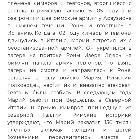
племена кимвров и тевтонов, вторгшиеся с
востока в римскую Галлию. В 105 году они
разгромили две римские армии у Араузиона
в нижнем течении Роны и вторглись в
Испанию. Когда в 102 году кимвры и тевтоны
двинулись в Италию, Марий встретил их с
реорганизованной армией. Он укрепился в
лагере на притоке Роны Изере. Здесь на
римлян напала армия тевтонов, но взять
лагерь не смогла и направилась к Роне,
оставляя в тылу войско Мария. Римский
полководец настиг их и внезапно атаковал.
Тевтоны были разбиты. В следующем году
Марий разбил при Верцеллах в Северной
Италии и армию кимвров, пришедшую из
северной Галлии. Римские историки
утверждают, что Марий захватил 150 тысяч
пленных, включая женщин и детей
(кочевники передвигались вместе с