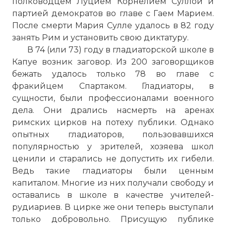
полководцем Луцием Корнелием Суллой и
партией демократов во главе с Гаем Марием.
После смерти Мария Сулле удалось в 82 году
занять Рим и установить свою диктатуру.
В 74 (или 73) году в гладиаторской школе в
Капуе возник заговор. Из 200 заговорщиков
бежать удалось только 78 во главе с
фракийцем Спартаком. Гладиаторы, в
сущности, были профессионалами военного
дела. Они дрались насмерть на аренах
римских цирков на потеху публики. Однако
опытных гладиаторов, пользовавшихся
популярностью у зрителей, хозяева школ
ценили и старались не допустить их гибели.
Ведь такие гладиаторы были ценным
капиталом. Многие из них получали свободу и
оставались в школе в качестве учителей-
рудиариев. В цирке же они теперь выступали
только добровольно. Присущую публике