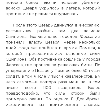
потеряв более тысячи человек убитыми,
войско Цезаря укрылось в лагере, который
противник не решился штурмовать.
После этого Цезарь двинулся в Фессалию,
рассчитывая разбить там два легиона
Сципиона. Большинство городов Фессалии
признали власть Цезаря. Через несколько
дней сюда же прибыла и армия Помпея, к
которой присоединились основные силы
Сципиона. Оба противника сошлись у города
Фарсала, где произошла решающая битва. По
утверждению Цезаря, у Помпея было 50 тысяч
солдат, в том числе 7 тысяч кавалеристов, а у
него самого—в полтора раза меньше, в том
числе всего 1100 всадников. Более
правдоподобно, что силы сторон были
примерно равны. По оценке Г. Дельбрюка,
исходившего из критического анализа