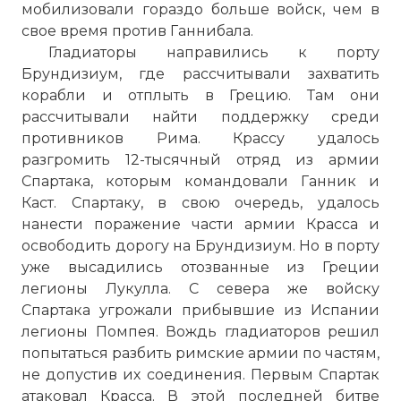
мобилизовали гораздо больше войск, чем в
свое время против Ганнибала.
Гладиаторы направились к порту
Брундизиум, где рассчитывали захватить
корабли и отплыть в Грецию. Там они
рассчитывали найти поддержку среди
противников Рима. Крассу удалось
разгромить 12-тысячный отряд из армии
Спартака, которым командовали Ганник и
Каст. Спартаку, в свою очередь, удалось
нанести поражение части армии Красса и
освободить дорогу на Брундизиум. Но в порту
уже высадились отозванные из Греции
легионы Лукулла. С севера же войску
Спартака угрожали прибывшие из Испании
легионы Помпея. Вождь гладиаторов решил
попытаться разбить римские армии по частям,
не допустив их соединения. Первым Спартак
атаковал Красса. В этой последней битве