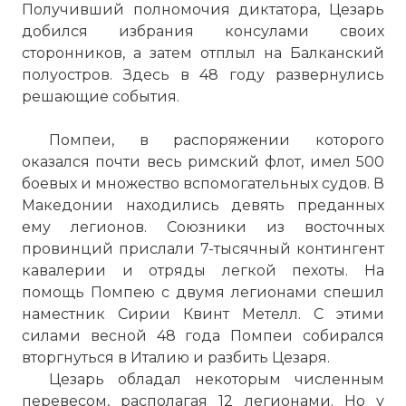
Получивший полномочия диктатора, Цезарь
добился избрания консулами своих
сторонников, а затем отплыл на Балканский
полуостров. Здесь в 48 году развернулись
решающие события.
Помпеи, в распоряжении которого
оказался почти весь римский флот, имел 500
боевых и множество вспомогательных судов. В
Македонии находились девять преданных
ему легионов. Союзники из восточных
провинций прислали 7-тысячный контингент
кавалерии и отряды легкой пехоты. На
помощь Помпею с двумя легионами спешил
наместник Сирии Квинт Метелл. С этими
силами весной 48 года Помпеи собирался
вторгнуться в Италию и разбить Цезаря.
Цезарь обладал некоторым численным
перевесом, располагая 12 легионами. Но у