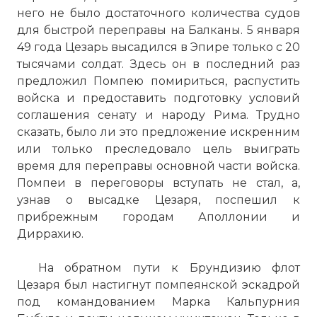
него не было достаточного количества судов
для быстрой переправы на Балканы. 5 января
49 года Цезарь высадился в Эпире только с 20
тысячами солдат. Здесь он в последний раз
предложил Помпею помириться, распустить
войска и предоставить подготовку условий
соглашения сенату и народу Рима. Трудно
сказать, было ли это предложение искренним
или только преследовало цель выиграть
время для переправы основной части войска.
Помпеи в переговоры вступать не стал, а,
узнав о высадке Цезаря, поспешил к
прибрежным городам Аполлонии и
Диррахию.
На обратном пути к Брундизию флот
Цезаря был настигнут помпеянской эскадрой
под командованием Марка Кальпурния