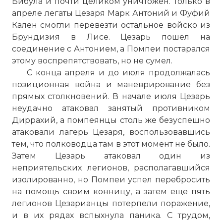
Бибула и почти целиком уничтожен. Только в
апреле легаты Цезаря Марк Антоний и Фуфий
Кален смогли перевезти остальное войско из
Брундизия в Лисе. Цезарь пошел на
соединение с Антонием, а Помпеи постарался
этому воспрепятствовать, но не сумел.
С конца апреля и до июля продолжалась
позиционная война и маневрирование без
прямых столкновений. В начале июля Цезарь
неудачно атаковал занятый противником
Диррахий, а помпеянцы столь же безуспешно
атаковали лагерь Цезаря, воспользовавшись
тем, что полководца там в этот момент не было.
Затем Цезарь атаковал один из
неприятельских легионов, располагавшийся
изолированно, но Помпеи успел перебросить
на помощь своим конницу, а затем еще пять
легионов Цезарианцы потерпели поражение,
и в их рядах вспыхнула паника. С трудом,