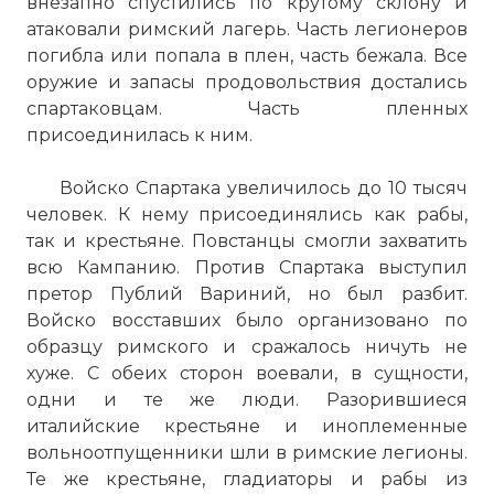
внезапно спустились по крутому склону и
атаковали римский лагерь. Часть легионеров
погибла или попала в плен, часть бежала. Все
оружие и запасы продовольствия достались
спартаковцам. Часть пленных
присоединилась к ним.
Войско Спартака увеличилось до 10 тысяч
человек. К нему присоединялись как рабы,
так и крестьяне. Повстанцы смогли захватить
всю Кампанию. Против Спартака выступил
претор Публий Вариний, но был разбит.
Войско восставших было организовано по
образцу римского и сражалось ничуть не
хуже. С обеих сторон воевали, в сущности,
одни и те же люди. Разорившиеся
италийские крестьяне и иноплеменные
вольноотпущенники шли в римские легионы.
Те же крестьяне, гладиаторы и рабы из