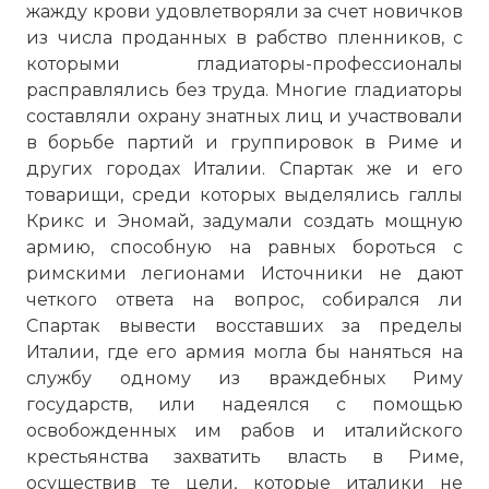
жажду крови удовлетворяли за счет новичков
из числа проданных в рабство пленников, с
которыми гладиаторы-профессионалы
расправлялись без труда. Многие гладиаторы
составляли охрану знатных лиц и участвовали
в борьбе партий и группировок в Риме и
других городах Италии. Спартак же и его
товарищи, среди которых выделялись галлы
Крикс и Эномай, задумали создать мощную
армию, способную на равных бороться с
римскими легионами Источники не дают
четкого ответа на вопрос, собирался ли
Спартак вывести восставших за пределы
Италии, где его армия могла бы наняться на
службу одному из враждебных Риму
государств, или надеялся с помощью
освобожденных им рабов и италийского
крестьянства захватить власть в Риме,
осуществив те цели, которые италики не