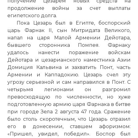
получение Цезарем новых средств на
продолжение войны за счет выплаты
египетского долга.
Пока Цезарь был в Египте, боспорский
царь Фарнак II, сын Митридата Великого,
напал на царя Малой Армении Дейотара,
бывшего сторонника Помпея. Фарнаку
удалось нанести поражение войскам
Дейотара и цезарианского наместника Азии
Домиция Кальвина и захватить Понт, часть
Армении и Каппадокию. Цезарь счел эту
угрозу серьезной и сам направился в Понт. С
четырьмя легионами он разгромил
превосходящую по численности, но хуже
подготовленную армию царя Фарнака в битве
при городе Зела 2 августа 47 года. Сражение
было столь скоротечным, что Цезарь отразил
его в донесении, ставшем афоризмом:
«Пришел, увидел, победил». Боспор был