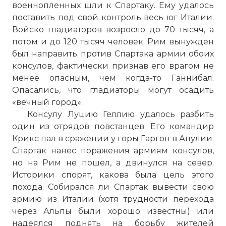
военнопленных шли к Спартаку. Ему удалось
поставить под свой контроль весь юг Италии.
Войско гладиаторов возросло до 70 тысяч, а
потом и до 120 тысяч человек. Рим вынужден
был направить против Спартака армии обоих
консулов, фактически признав его врагом не
менее опасным, чем когда-то Ганнибал.
Опасались, что гладиаторы могут осадить
«вечный город».
Консулу Луцию Геллию удалось разбить
один из отрядов повстанцев. Его командир
Крикс пал в сражении у горы Гаргон в Апулии.
Спартак нанес поражения армиям консулов,
но на Рим не пошел, а двинулся на север.
Историки спорят, какова была цель этого
похода. Собирался ли Спартак вывести свою
армию из Италии (хотя трудности перехода
через
Альпы
были хорошо известны) или
надеялся поднять на борьбу жителей