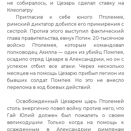
не собиралось, и Цезарь сделал ставку на
Клеопатру.
Пригласив к себе юного Птолемея,
римский диктатор добился его примирения с
сестрой. Против этого выступил фактический
глава правительства, евнух Потин. 20-тысячное
войско Птолемея, которым командовал
полководец Ахилла — один из убийц Помпея,
осадило отряд Цезаря в
Александрии
, но он с
успехом отбил все атаки. Через несколько
месяцев на помощь Цезарю прибыл легион из
бывших солдат Помпея. Но это не внесло
перелома в ход боевых действий.
Освобожденный Цезарем царь Птолемей
столь энергично повел войну против него, что
Гай Юлий должен был пожалеть о своем
великодушии. Только когда на помощь к
осажденным в
Александрии
римлянам