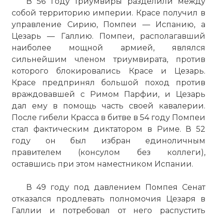
В 56 году триумвиры разделили между
собой территорию империи. Красе получил в
управление Сирию, Помпеи — Испанию, а
Цезарь — Галлию. Помпеи, располагавший
наиболее мощной армией, являлся
сильнейшим членом триумвирата, против
которого блокировались Красе и Цезарь.
Красе предпринял большой поход против
враждовавшей с Римом Парфии, и Цезарь
дал ему в помощь часть своей кавалерии.
После гибели Красса в битве в 54 году Помпеи
стал фактическим диктатором в Риме. В 52
году он был избран единоличным
правителем (консулом без коллеги),
оставшись при этом наместником Испании.
В 49 году под давлением Помпея Сенат
отказался продлевать полномочия Цезаря в
Галлии и потребовал от него распустить