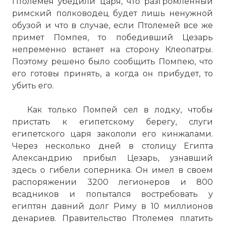
Птолемея убедили царя, что разгромленный
римский полководец будет лишь ненужной
обузой и что в случае, если Птолемей все же
примет Помпея, то победивший Цезарь
непременно встанет на сторону Клеопатры.
Поэтому решено было сообщить Помпею, что
его готовы принять, а когда он прибудет, то
убить его.
Как только Помпей сел в лодку, чтобы
пристать к египетскому берегу, слуги
египетского царя закололи его кинжалами.
Через несколько дней в столицу Египта
Александрию
прибыл Цезарь, узнавший
здесь о гибели соперника. Он имел в своем
распоряжении 3200 легионеров и 800
всадников и попытался востребовать у
египтян давний долг Риму в 10 миллионов
денариев. Правительство Птолемея платить