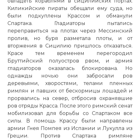
овладеть кораблями в сицилийских портах.
Киликийские пираты обещали ему суда, но
были подкуплены Крассом и обманули
Спартака. Гладиаторы пытались
переправиться на плотах через Мессинский
пролив, но буря разметала плоты, и от
вторжения в Сицилию пришлось отказаться.
Красе тем временем перегородил
Бруттийский полуостров рвом, и армия
гладиаторов оказалась блокирована. Но
однажды ночью они забросали ров
деревьями, хворостями, телами пленных
римлян и павших от бескормицы лошадей и
прорвались на север, отбросив охранявшие
ров отряды Красса. После этого римский сенат
мобилизовал для борьбы со Спартаком все
силы. В помощь Крассу были направлены
армии Гнея Помпея из Испании и Лукулла из
Греции. Против Спартака римляне