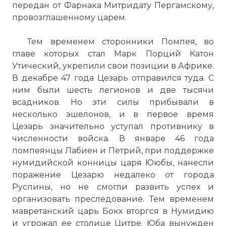
передан от Фарнака Митридату Пергамскому,
провозглашенному царем.
Тем временем сторонники Помпея, во
главе которых стал Марк Порций Катон
Утический, укрепили свои позиции в Африке.
В декабре 47 года Цезарь отправился туда. С
ним были шесть легионов и две тысячи
всадников. Но эти силы прибывали в
несколько эшелонов, и в первое время
Цезарь значительно уступал противнику в
численности войска. В январе 46 года
помпеянцы Лабиен и Петрий, при поддержке
нумидийской конницы царя Ююбы, нанесли
поражение Цезарю недалеко от города
Руспины, но не смогли развить успех и
организовать преследование. Тем временем
мавретанский царь Бокх вторгся в Нумидию
и угрожал ее столице Цитре. Юба вынужден