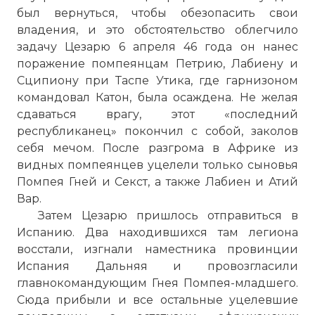
был вернуться, чтобы обезопасить свои
владения, и это обстоятельство облегчило
задачу Цезарю 6 апреля 46 года он нанес
поражение помпеянцам Петрию, Лабиену и
Сципиону при Таспе Утика, где гарнизоном
командовал Катон, была осаждена. Не желая
сдаваться врагу, этот «последний
республиканец» покончил с собой, заколов
себя мечом. После разгрома в Африке из
видных помпеянцев уцелели только сыновья
Помпея Гней и Секст, а также Лабиен и Атий
Вар.
Затем Цезарю пришлось отправиться в
Испанию. Два находившихся там легиона
восстали, изгнали наместника провинции
Испания Дальняя и провозгласили
главнокомандующим Гнея Помпея-младшего.
Сюда прибыли и все остальные уцелевшие