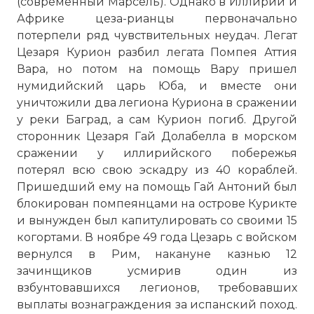
(современный Марсель). Однако в Иллирии и
Африке цеза-рианцы первоначально
потерпели ряд чувствительных неудач. Легат
Цезаря Курион разбил легата Помпея Аттия
Вара, но потом на помощь Вару пришел
нумидийский царь Юба, и вместе они
Манипулярный и когортный строи
уничтожили два легиона Куриона в сражении
Фото статьи:
у реки Баград, а сам Курион погиб. Другой
сторонник Цезаря Гай Долабелла в морском
сражении у иллирийского побережья
потерял всю свою эскадру из 40 кораблей.
Пришедший ему на помощь Гай Антоний был
блокирован помпеянцами на острове Курикте
и вынужден был капитулировать со своими 15
когортами. В ноябре 49 года Цезарь с войском
вернулся в Рим, накануне казнью 12
зачинщиков усмирив один из
взбунтовавшихся легионов, требовавших
выплаты вознаграждения за испанский поход.