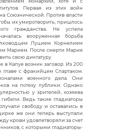
новлением монархии, хотя и с
титутов. Первая из этих войн
ана Союзнической. Против власти
тобы их умиротворить, пришлось
ого гражданства. Не успела
началась вооруженная борьба
полководцем Луцием Корнелием
аем Марием. После смерти Мария
овить свою диктатуру.
е в Капуе возник заговор. Из 200
о главе с фракийцем Спартаком.
ионалами военного дела. Они
ков на потеху публики. Однако
улярностью у зрителей, хозяева
 гибели. Ведь такие гладиаторы
лучали свободу и оставались в
цирке же они теперь выступали
ду крови удовлетворяли за счет
енников, с которыми гладиаторы-