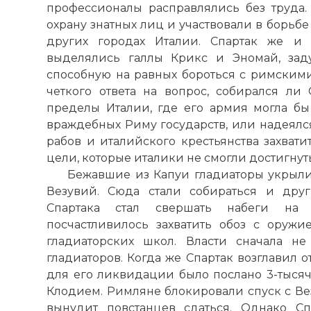
профессионалы расправлялись без труда.
охрану знатных лиц и участвовали в борьб
других городах Италии. Спартак же и 
выделялись галлы Крикс и Эномай, зад
способную на равных бороться с римским
четкого ответа на вопрос, собирался ли 
пределы Италии, где его армия могла бы
враждебных Риму государств, или надеял
рабов и италийского крестьянства захвати
цели, которые италики не смогли достигнут
Бежавшие из Капуи гладиаторы укрыли
Везувий. Сюда стали собираться и дру
Спартака стал свершать набеги на 
посчастливилось захватить обоз с оруж
гладиаторских школ. Власти сначала н
гладиаторов. Когда же Спартак возглавил о
для его ликвидации было послано 3-тысяч
Клодием. Римляне блокировали спуск с Вез
вынудит повстанцев сдаться. Однако С