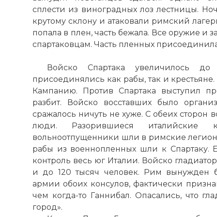
☓
сплести из виноградных лоз лестницы. Но
крутому склону и атаковали римский лагер
попала в плен, часть бежала. Все оружие и
спартаковцам. Часть пленных присоединила
Войско Спартака увеличилось до
присоединялись как рабы, так и крестьяне.
Кампанию. Против Спартака выступил п
разбит. Войско восставших было органи
сражалось ничуть не хуже. С обеих сторон в
люди. Разорившиеся италийские 
вольноотпущенники шли в римские легионы.
рабы из военнопленных шли к Спартаку. Е
контроль весь юг Италии. Войско гладиатор
и до 120 тысяч человек. Рим вынужден 
армии обоих консулов, фактически призна
чем когда-то Ганнибал. Опасались, что гл
город».