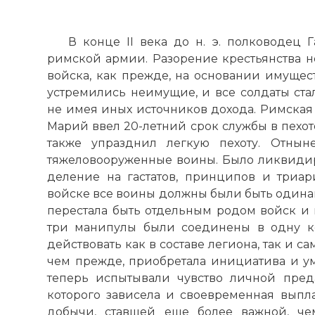
В конце II века до н. э. полководец
римской армии. Разорение крестьянства н
войска, как прежде, на основании имущес
устремились неимущие, и все солдаты стал
не имея иных источников дохода. Римская
Марий ввел 20-летний срок службы в пехот
также упразднил легкую пехоту. Отнын
тяжеловооруженные воины. Было ликвиди
деление на гастатов, принципов и триа
войске все воины должны были быть одина
перестала быть отдельным родом войск и 
три манипулы были соединены в одну ко
действовать как в составе легиона, так и с
чем прежде, приобретала инициатива и у
теперь испытывали чувство личной пред
которого зависела и своевременная выпла
добычи, ставшей еще более важной, чем