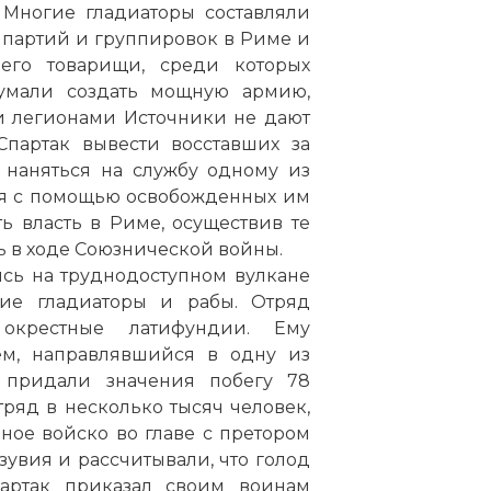
 Многие гладиаторы составляли
е партий и группировок в Риме и
его товарищи, среди которых
умали создать мощную армию,
и легионами Источники не дают
Спартак вывести восставших за
 наняться на службу одному из
ся с помощью освобожденных им
ть власть в Риме, осуществив те
ь в ходе Союзнической войны.
сь на труднодоступном вулкане
гие гладиаторы и рабы. Отряд
окрестные латифундии. Ему
ием, направлявшийся в одну из
е придали значения побегу 78
тряд в несколько тысяч человек,
ное войско во главе с претором
увия и рассчитывали, что голод
партак приказал своим воинам