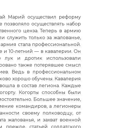
 Гай Марий осуществил реформу
е позволяло осуществлять набор
твенного ценза. Теперь в армию
и служить только за жалованье,
 армия стала профессиональной.
е и 10-летний — в кавалерии. Он
е лук и дротик использовали
ровано также потерявшее смысл
риев. Ведь в профессиональном
ково хорошо обучены. Кавалерия
вошла в состав легиона. Каждые
горту. Когорты способны были
амостоятельно. Большее значение,
мение командиров, а легионеры
анности своему полководцу, от
та жалованья, и захват военной
 прежде, статьей солдатского