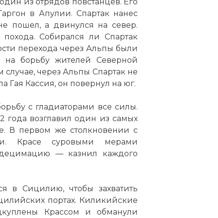
один из отрядов повстанцев. Его
аргон в Апулии. Спартак нанес
е пошел, а двинулся на север.
 похода. Собирался ли Спартак
ости перехода через
Альпы
были
ь на борьбу жителей Северной
 случае, через
Альпы
Спартак не
 Гая Кассия, он повернул на юг.
орьбу с гладиаторами все силы.
 года возглавил один из самых
. В первом же столкновении с
ли. Красе суровыми мерами
 децимацию — казнил каждого
ся в Сицилию, чтобы захватить
цилийских портах. Киликийские
дкуплены Крассом и обманули