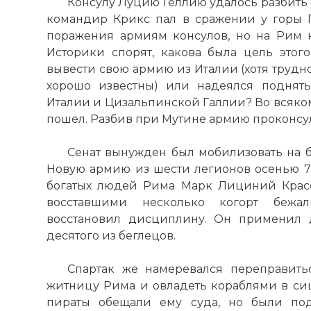
Консулу Луцию Геллию удалось разбить 
командир Крикс пал в сражении у горы Г
поражения армиям консулов, но на Рим н
Историки спорят, какова была цель этого
вывести свою армию из Италии (хотя трудн
хорошо известны) или надеялся поднят
Италии и Цизальпинской Галлии? Во всяком
пошел. Разбив при Мутине армию проконсула
Сенат вынужден был мобилизовать на б
Новую армию из шести легионов осенью 72
богатых людей Рима Марк Лициний Красе
восставшими несколько когорт бежа
восстановил дисциплину. Он применил
десятого из беглецов.
Спартак же намеревался переправить
житницу Рима и овладеть кораблями в си
пираты обещали ему суда, но были по