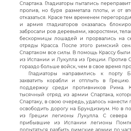
Спартака. Гладиаторы пытались переправит
Легио́н (лат.
пролив, но буря разметала плоты, и от
— собирать)
отказаться. Красе тем временем перегород
Легион состо
и армия гладиаторов оказалась блокир
нескольких 
забросали ров деревьями, хворостями, тел
По сохрани
бескормицы лошадей и прорвались на се
50 различных
отряды Красса. После этого римский се
период не п
Спартаком все силы. В помощь Крассу был
быть увелич
из Испании и Лукулла из Греции. Против 
Во главе ле
гораздо больше войск, чем в свое время пр
Империи — л
Гладиаторы направились к порту Б
Фото статьи:
захватить корабли и отплыть в Грецию
поддержку среди противников Рима. Кр
тысячный отряд из армии Спартака, котор
Спартаку, в свою очередь, удалось нанести
освободить дорогу на Брундизиум. Но в п
из Греции легионы Лукулла. С севера 
прибывшие из Испании легионы Помпе
попытаться разбить римские армии по част