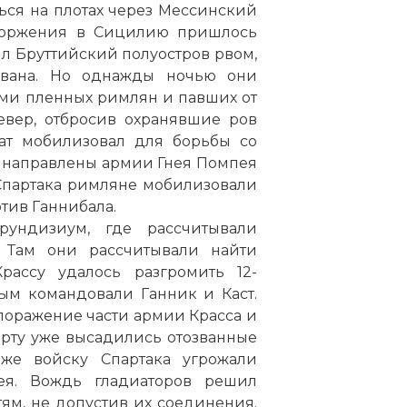
ься на плотах через Мессинский
 legio, род. падеж legionis — военный сбор, призыв, от
 вторжения в Сицилию пришлось
 — основная организационная единица в армии Дре
ил Бруттийский полуостров рвом,
ял из 5—6 тыс. (в более поздние периоды 4,320) пе
ована. Но однажды ночью они
сотен всадников. Каждый легион имел свой номер и
ами пленных римлян и павших от
вшимся письменным источникам идентифицирован
вер, отбросив охранявшие ров
 легионов, хотя считается, что их число в каждый 
нат мобилизовал для борьбы со
ревышало двадцати восьми, но при необходимости 
и направлены армии Гнея Помпея
ено.
Спартака римляне мобилизовали
гиона в период Республики стоял военный трибун, в
отив Ганнибала.
егат.
рундизиум, где рассчитывали
. Там они рассчитывали найти
ассу удалось разгромить 12-
ым командовали Ганник и Каст.
 поражение части армии Красса и
орту уже высадились отозванные
же войску Спартака угрожали
я. Вождь гладиаторов решил
ям, не допустив их соединения.