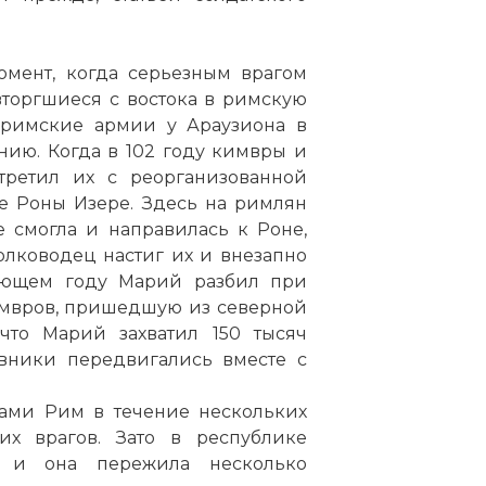
омент, когда серьезным врагом
вторгшиеся с востока в римскую
 римские армии у Араузиона в
ию. Когда в 102 году кимвры и
третил их с реорганизованной
е Роны Изере. Здесь на римлян
е смогла и направилась к Роне,
олководец настиг их и внезапно
дующем году Марий разбил при
имвров, пришедшую из северной
что Марий захватил 150 тысяч
вники передвигались вместе с
ами Рим в течение нескольких
х врагов. Зато в республике
, и она пережила несколько