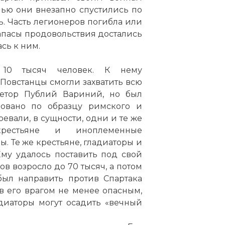
чью они внезапно спустились по
ь. Часть легионеров погибла или
 запасы продовольствия достались
сь к ним.
 10 тысяч человек. К нему
 Повстанцы смогли захватить всю
ретор Публий Вариний, но был
зовано по образцу римского и
оевали, в сущности, одни и те же
крестьяне и иноплеменные
 Те же крестьяне, гладиаторы и
му удалось поставить под свой
ов возросло до 70 тысяч, а потом
был направить против Спартака
в его врагом не менее опасным,
адиаторы могут осадить «вечный