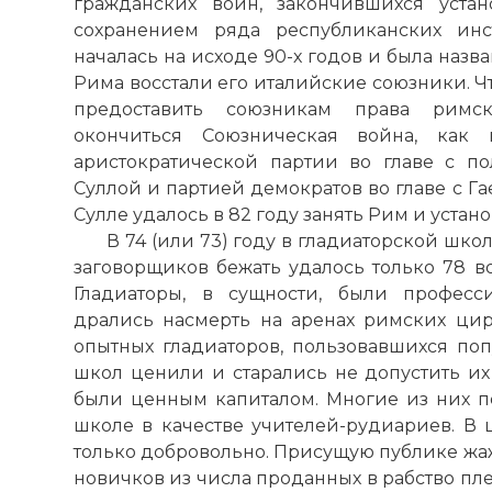
гражданских войн, закончившихся уста
сохранением ряда республиканских инс
началась на исходе 90-х годов и была назв
Рима восстали его италийские союзники. Ч
предоставить союзникам права римск
окончиться Союзническая война, как 
аристократической партии во главе с 
Суллой и партией демократов во главе с Г
Сулле удалось в 82 году занять Рим и устан
В 74 (или 73) году в гладиаторской школ
заговорщиков бежать удалось только 78 в
Гладиаторы, в сущности, были професс
дрались насмерть на аренах римских цир
опытных гладиаторов, пользовавшихся поп
школ ценили и старались не допустить их
были ценным капиталом. Многие из них по
школе в качестве учителей-рудиариев. В 
только добровольно. Присущую публике жаж
новичков из числа проданных в рабство пл