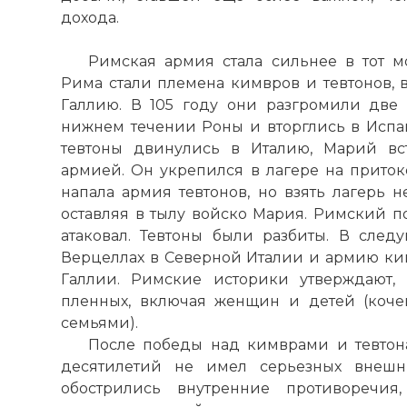
дохода.
Римская армия стала сильнее в тот м
Рима стали племена кимвров и тевтонов, 
Галлию. В 105 году они разгромили две
нижнем течении Роны и вторглись в Испан
тевтоны двинулись в Италию, Марий вс
армией. Он укрепился в лагере на приток
напала армия тевтонов, но взять лагерь н
оставляя в тылу войско Мария. Римский п
атаковал. Тевтоны были разбиты. В сле
Верцеллах в Северной Италии и армию к
Галлии. Римские историки утверждают, 
пленных, включая женщин и детей (коче
семьями).
После победы над кимврами и тевтон
десятилетий не имел серьезных внешни
обострились внутренние противоречия