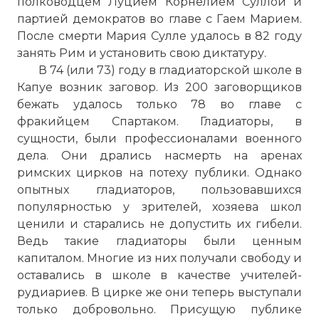
полководцем Луцием Корнелием Суллой и
партией демократов во главе с Гаем Марием.
После смерти Мария Сулле удалось в 82 году
занять Рим и установить свою диктатуру.
В 74 (или 73) году в гладиаторской школе в
Капуе возник заговор. Из 200 заговорщиков
бежать удалось только 78 во главе с
фракийцем Спартаком. Гладиаторы, в
сущности, были профессионалами военного
дела. Они дрались насмерть на аренах
римских цирков на потеху публики. Однако
опытных гладиаторов, пользовавшихся
популярностью у зрителей, хозяева школ
ценили и старались не допустить их гибели.
Ведь такие гладиаторы были ценным
капиталом. Многие из них получали свободу и
оставались в школе в качестве учителей-
рудиариев. В цирке же они теперь выступали
только добровольно. Присущую публике