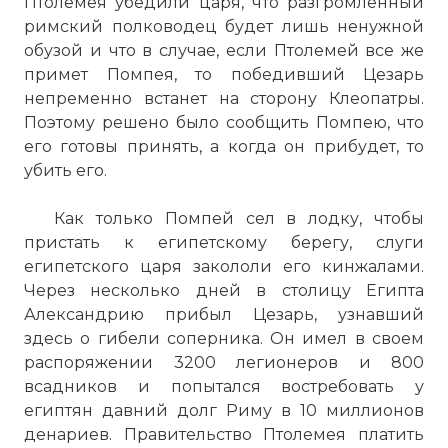
Птолемея убедили царя, что разгромленный
римский полководец будет лишь ненужной
обузой и что в случае, если Птолемей все же
примет Помпея, то победивший Цезарь
непременно встанет на сторону Клеопатры.
Поэтому решено было сообщить Помпею, что
его готовы принять, а когда он прибудет, то
убить его.
Как только Помпей сел в лодку, чтобы
пристать к египетскому берегу, слуги
египетского царя закололи его кинжалами.
Через несколько дней в столицу Египта
Александрию
прибыл Цезарь, узнавший
здесь о гибели соперника. Он имел в своем
распоряжении 3200 легионеров и 800
всадников и попытался востребовать у
египтян давний долг Риму в 10 миллионов
денариев. Правительство Птолемея платить