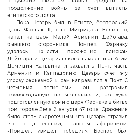
получение Цезарем новых средств на
продолжение войны за счет выплаты
египетского долга.
Пока Цезарь был в Египте, боспорский
царь Фарнак II, сын Митридата Великого,
напал на царя Малой Армении Дейотара,
бывшего сторонника Помпея. Фарнаку
удалось нанести поражение войскам
Дейотара и цезарианского наместника Азии
Домиция Кальвина и захватить Понт, часть
Армении и Каппадокию. Цезарь счел эту
угрозу серьезной и сам направился в Понт. С
четырьмя легионами он разгромил
превосходящую по численности, но хуже
подготовленную армию царя Фарнака в битве
при городе Зела 2 августа 47 года. Сражение
было столь скоротечным, что Цезарь отразил
его в донесении, ставшем афоризмом:
«Пришел, увидел, победил». Боспор был