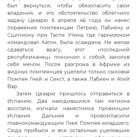
был вернуться, чтобы обезопасить свои
владения, и это обстоятельство облегчило
задачу Цезарю 6 апреля 46 года он нанес
поражение помпеянцам Петрию, Лабиену и
Сципиону при Таспе Утика, где гарнизоном
командовал Катон, была осаждена. Не желая
сдаваться врагу, этот «последний
республиканец» покончил с собой, заколов
себя мечом. После разгрома в Африке из
видных помпеянцев уцелели только сыновья
Помпея Гней и Секст, а также Лабиен и Атий
Вар.
Затем Цезарю пришлось отправиться в
Испанию. Два находившихся там легиона
восстали, изгнали наместника провинции
Испания Дальняя и провозгласили
главнокомандующим Гнея Помпея-младшего.
Сюда прибыли и все остальные уцелевшие