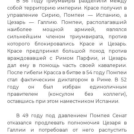
В 56 году триумвиры разделили между
собой территорию империи. Красе получил в
управление Сирию, Помпеи — Испанию, а
Цезарь — Галлию. Помпеи, располагавший
наиболее мощной армией, являлся
сильнейшим членом триумвирата, против
которого блокировались Красе и Цезарь.
Красе предпринял большой поход против
враждовавшей с Римом Парфии, и Цезарь
дал ему в помощь часть своей кавалерии.
После гибели Красса в битве в 54 году Помпеи
стал фактическим диктатором в Риме. В 52
году он был избран единоличным
правителем (консулом без коллеги),
оставшись при этом наместником Испании.
В 49 году под давлением Помпея Сенат
отказался продлевать полномочия Цезаря в
Галлии и потребовал от него распустить