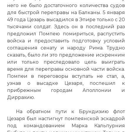
него не было достаточного количества судов
для быстрой переправы на Балканы. 5 января
49 года Цезарь высадился в Эпире только с 20
тысячами солдат. Здесь он в последний раз
предложил Помпею помириться, распустить
войска и предоставить подготовку условий
соглашения сенату и народу Рима. Трудно
сказать, было ли это предложение искренним
или только преследовало цель выиграть
время для переправы основной части войска.
Помпеи в переговоры вступать не стал, а,
узнав о высадке Цезаря, поспешил к
прибрежным городам Аполлонии и
Диррахию.
На обратном пути к Брундизию флот
Цезаря был настигнут помпеянской эскадрой
под командованием Марка Кальпурния