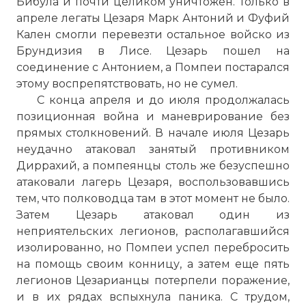
Бибула и почти целиком уничтожен. Только в
апреле легаты Цезаря Марк Антоний и Фуфий
Кален смогли перевезти остальное войско из
Брундизия в Лисе. Цезарь пошел на
соединение с Антонием, а Помпеи постарался
этому воспрепятствовать, но не сумел.
С конца апреля и до июля продолжалась
позиционная война и маневрирование без
прямых столкновений. В начале июля Цезарь
неудачно атаковал занятый противником
Диррахий, а помпеянцы столь же безуспешно
атаковали лагерь Цезаря, воспользовавшись
тем, что полководца там в этот момент не было.
Затем Цезарь атаковал один из
неприятельских легионов, располагавшийся
изолированно, но Помпеи успел перебросить
на помощь своим конницу, а затем еще пять
легионов Цезарианцы потерпели поражение,
и в их рядах вспыхнула паника. С трудом,