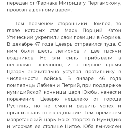
передан от Фарнака Митридату Пергамскому,
провозглашенному царем.
Тем временем сторонники Помпея, во
главе которых стал Марк Порций Катон
Утический, укрепили свои позиции в Африке.
В декабре 47 года Цезарь отправился туда. С
ним были шесть легионов и две тысячи
всадников. Но эти силы прибывали в
несколько эшелонов, и в первое время
Цезарь значительно уступал противнику в
численности войска. В январе 46 года
помпеянцы Лабиен и Петрий, при поддержке
нумидийской конницы царя Ююбы, нанесли
поражение Цезарю недалеко от города
Руспины, но не смогли развить успех и
организовать преследование. Тем временем
мавретанский царь Бокх вторгся в Нумидию
и угрожал ее столице Цитре. Юба вынужден