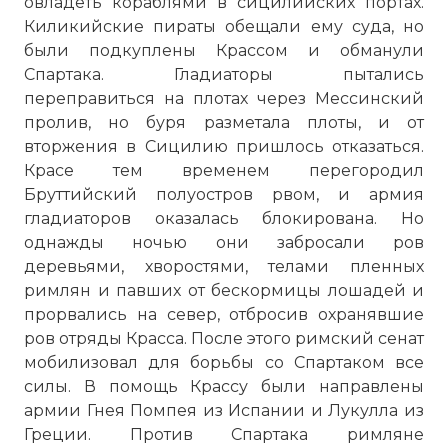
овладеть кораблями в сицилийских портах.
Киликийские пираты обещали ему суда, но
были подкуплены Крассом и обманули
Спартака. Гладиаторы пытались
переправиться на плотах через Мессинский
пролив, но буря разметала плоты, и от
вторжения в Сицилию пришлось отказаться.
Красе тем временем перегородил
Бруттийский полуостров рвом, и армия
гладиаторов оказалась блокирована. Но
однажды ночью они забросали ров
деревьями, хворостями, телами пленных
римлян и павших от бескормицы лошадей и
прорвались на север, отбросив охранявшие
ров отряды Красса. После этого римский сенат
мобилизовал для борьбы со Спартаком все
силы. В помощь Крассу были направлены
армии Гнея Помпея из Испании и Лукулла из
Греции. Против Спартака римляне