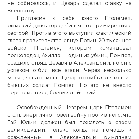
не собиралось, и Цезарь сделал ставку на
Клеопатру.
Пригласив к себе юного Птолемея,
римский диктатор добился его примирения с
сестрой. Против этого выступил фактический
глава правительства, евнух Потин. 20-тысячное
войско Птолемея, которым командовал
полководец Ахилла — один из убийц Помпея,
осадило отряд Цезаря в
Александрии
, но он с
успехом отбил все атаки. Через несколько
месяцев на помощь Цезарю прибыл легион из
бывших солдат Помпея. Но это не внесло
перелома в ход боевых действий.
Освобожденный Цезарем царь Птолемей
столь энергично повел войну против него, что
Гай Юлий должен был пожалеть о своем
великодушии. Только когда на помощь к
осажденным в
Александрии
римлянам