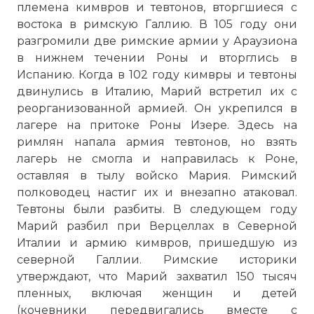
племена кимвров и тевтонов, вторгшиеся с
востока в римскую Галлию. В 105 году они
разгромили две римские армии у Араузиона
в нижнем течении Роны и вторглись в
Испанию. Когда в 102 году кимвры и тевтоны
двинулись в Италию, Марий встретил их с
реорганизованной армией. Он укрепился в
лагере на притоке Роны Изере. Здесь на
римлян напала армия тевтонов, но взять
лагерь не смогла и направилась к Роне,
оставляя в тылу войско Мария. Римский
полководец настиг их и внезапно атаковал.
Тевтоны были разбиты. В следующем году
Марий разбил при Верцеллах в Северной
Италии и армию кимвров, пришедшую из
северной Галлии. Римские историки
утверждают, что Марий захватил 150 тысяч
пленных, включая женщин и детей
(кочевники передвигались вместе с