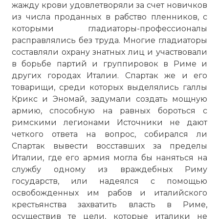
жажду крови удовлетворяли за счет новичков
из числа проданных в рабство пленников, с
которыми гладиаторы-профессионалы
расправлялись без труда. Многие гладиаторы
составляли охрану знатных лиц и участвовали
в борьбе партий и группировок в Риме и
других городах Италии. Спартак же и его
товарищи, среди которых выделялись галлы
Крикс и Эномай, задумали создать мощную
армию, способную на равных бороться с
римскими легионами Источники не дают
четкого ответа на вопрос, собирался ли
Спартак вывести восставших за пределы
Италии, где его армия могла бы наняться на
службу одному из враждебных Риму
государств, или надеялся с помощью
освобожденных им рабов и италийского
крестьянства захватить власть в Риме,
осуществив те цели, которые италики не