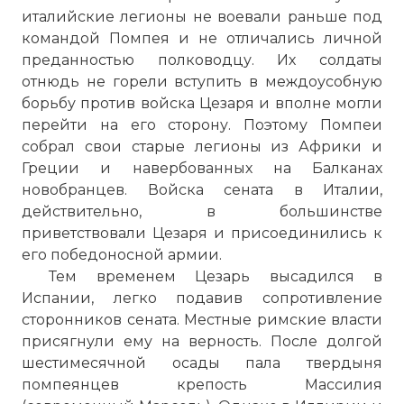
☓
италийские легионы не воевали раньше под
командой Помпея и не отличались личной
преданностью полководцу. Их солдаты
отнюдь не горели вступить в междоусобную
борьбу против войска Цезаря и вполне могли
перейти на его сторону. Поэтому Помпеи
собрал свои старые легионы из Африки и
Греции и навербованных на Балканах
новобранцев. Войска сената в Италии,
действительно, в большинстве
приветствовали Цезаря и присоединились к
его победоносной армии.
Тем временем Цезарь высадился в
Испании, легко подавив сопротивление
сторонников сената. Местные римские власти
присягнули ему на верность. После долгой
шестимесячной осады пала твердыня
Путь из Пицена на соединение с
помпеянцев крепость Массилия
наступавшим из Брундизия Суллой,