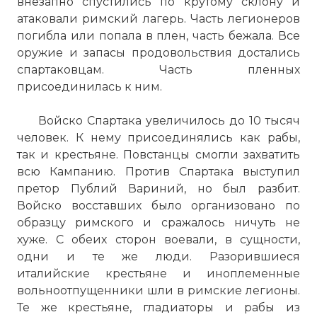
внезапно спустились по крутому склону и
атаковали римский лагерь. Часть легионеров
погибла или попала в плен, часть бежала. Все
оружие и запасы продовольствия достались
спартаковцам. Часть пленных
присоединилась к ним.
Войско Спартака увеличилось до 10 тысяч
человек. К нему присоединялись как рабы,
так и крестьяне. Повстанцы смогли захватить
всю Кампанию. Против Спартака выступил
претор Публий Вариний, но был разбит.
Войско восставших было организовано по
образцу римского и сражалось ничуть не
хуже. С обеих сторон воевали, в сущности,
одни и те же люди. Разорившиеся
италийские крестьяне и иноплеменные
вольноотпущенники шли в римские легионы.
Те же крестьяне, гладиаторы и рабы из