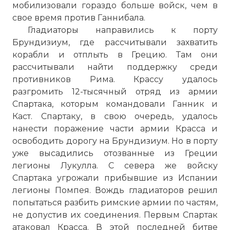
мобилизовали гораздо больше войск, чем в
свое время против Ганнибала.
Гладиаторы направились к порту
Брундизиум, где рассчитывали захватить
корабли и отплыть в Грецию. Там они
рассчитывали найти поддержку среди
противников Рима. Крассу удалось
разгромить 12-тысячный отряд из армии
Спартака, которым командовали Ганник и
Каст. Спартаку, в свою очередь, удалось
нанести поражение части армии Красса и
освободить дорогу на Брундизиум. Но в порту
уже высадились отозванные из Греции
легионы Лукулла. С севера же войску
Спартака угрожали прибывшие из Испании
легионы Помпея. Вождь гладиаторов решил
попытаться разбить римские армии по частям,
не допустив их соединения. Первым Спартак
атаковал Красса. В этой последней битве