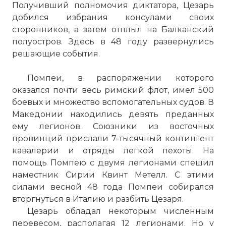
Получивший полномочия диктатора, Цезарь
добился избрания консулами своих
сторонников, а затем отплыл на Балканский
полуостров. Здесь в 48 году развернулись
решающие события.
Помпеи, в распоряжении которого
оказался почти весь римский флот, имел 500
боевых и множество вспомогательных судов. В
Македонии находились девять преданных
ему легионов. Союзники из восточных
провинций прислали 7-тысячный контингент
кавалерии и отряды легкой пехоты. На
помощь Помпею с двумя легионами спешил
наместник Сирии Квинт Метелл. С этими
силами весной 48 года Помпеи собирался
вторгнуться в Италию и разбить Цезаря.
Цезарь обладал некоторым численным
перевесом, располагая 12 легионами. Но у