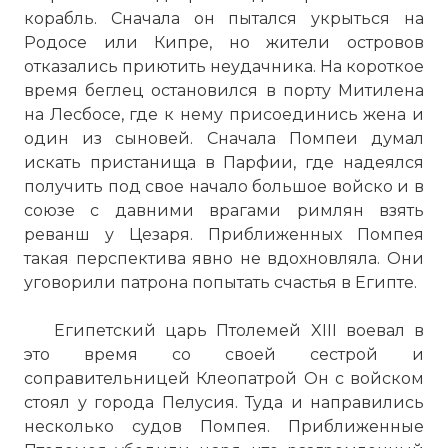
корабль. Сначала он пытался укрыться на
Родосе или Кипре, но жители островов
отказались приютить неудачника. На короткое
время беглец остановился в порту Митилена
на Лесбосе, где к нему присоединись жена и
один из сыновей. Сначала Помпеи думал
искать пристанища в Парфии, где надеялся
получить под свое начало большое войско и в
союзе с давними врагами римлян взять
реванш у Цезаря. Приближенных Помпея
такая перспектива явно не вдохновляла. Они
уговорили патрона попытать счастья в Египте.
Египетский царь Птолемей XIII воевал в
это время со своей сестрой и
соправительницей Клеопатрой Он с войском
стоял у города Пелусия. Туда и направились
несколько судов Помпея. Приближенные