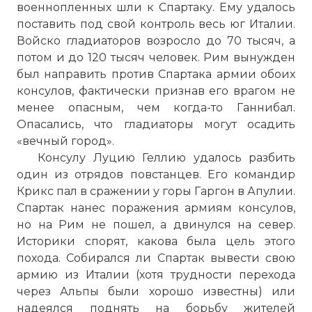
военнопленных шли к Спартаку. Ему удалось
поставить под свой контроль весь юг Италии.
Войско гладиаторов возросло до 70 тысяч, а
потом и до 120 тысяч человек. Рим вынужден
был направить против Спартака армии обоих
консулов, фактически признав его врагом не
менее опасным, чем когда-то Ганнибал.
Опасались, что гладиаторы могут осадить
«вечный город».
Консулу Луцию Геллию удалось разбить
один из отрядов повстанцев. Его командир
Крикс пал в сражении у горы Гаргон в Апулии.
Спартак нанес поражения армиям консулов,
но на Рим не пошел, а двинулся на север.
Историки спорят, какова была цель этого
похода. Собирался ли Спартак вывести свою
армию из Италии (хотя трудности перехода
через
Альпы
были хорошо известны) или
надеялся поднять на борьбу жителей