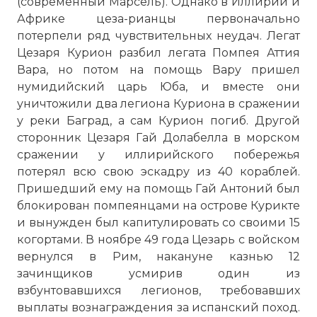
(современный Марсель). Однако в Иллирии и
поход на север к Метеллу Пию
Африке цеза-рианцы первоначально
Фото статьи:
потерпели ряд чувствительных неудач. Легат
Цезаря Курион разбил легата Помпея Аттия
Вара, но потом на помощь Вару пришел
нумидийский царь Юба, и вместе они
уничтожили два легиона Куриона в сражении
у реки Баград, а сам Курион погиб. Другой
сторонник Цезаря Гай Долабелла в морском
сражении у иллирийского побережья
потерял всю свою эскадру из 40 кораблей.
Пришедший ему на помощь Гай Антоний был
блокирован помпеянцами на острове Курикте
и вынужден был капитулировать со своими 15
когортами. В ноябре 49 года Цезарь с войском
вернулся в Рим, накануне казнью 12
зачинщиков усмирив один из
взбунтовавшихся легионов, требовавших
выплаты вознаграждения за испанский поход.