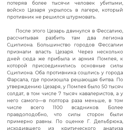
потеряв более тысячи человек убитыми,
войско Цезаря укрылось в лагере, который
противник не решился штурмовать.
После этого Цезарь двинулся в Фессалию,
рассчитывая разбить там два легиона
Сципиона. Большинство городов Фессалии
признали власть Цезаря. Через несколько
дней сюда же прибыла и армия Помпея, к
которой присоединились основные силы
Сципиона. Оба противника сошлись у города
Фарсала, где произошла решающая битва. По
утверждению Цезаря, у Помпея было 50 тысяч
солдат, в том числе 7 тысяч кавалеристов, а у
него самого—в полтора раза меньше, в том
числе всего 1100 всадников. Более
правдоподобно, что силы сторон были
примерно равны. По оценке Г. Дельбрюка,
исходившего из критического анализа