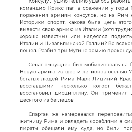
Консулу Луцию Геллию удалось разбить 
командир Крикс пал в сражении у горы Г
поражения армиям консулов, но на Рим н
Историки спорят, какова была цель этого
вывести свою армию из Италии (хотя трудн
хорошо известны) или надеялся поднят
Войны между
Италии и Цизальпинской Галлии? Во всяком
Фото статьи:
пошел. Разбив при Мутине армию проконсула
Сенат вынужден был мобилизовать на б
Новую армию из шести легионов осенью 72
богатых людей Рима Марк Лициний Красе
восставшими несколько когорт бежа
восстановил дисциплину. Он применил
десятого из беглецов.
Спартак же намеревался переправить
житницу Рима и овладеть кораблями в си
пираты обещали ему суда, но были по