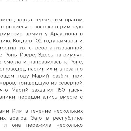
омент, когда серьезным врагом
вторгшиеся с востока в римскую
 римские армии у Араузиона в
ию. Когда в 102 году кимвры и
третил их с реорганизованной
е Роны Изере. Здесь на римлян
е смогла и направилась к Роне,
олководец настиг их и внезапно
дующем году Марий разбил при
имвров, пришедшую из северной
что Марий захватил 150 тысяч
вники передвигались вместе с
ами Рим в течение нескольких
х врагов. Зато в республике
, и она пережила несколько