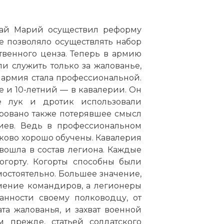
 Гай Марий осуществил реформу
е позволяло осуществлять набор
твенного ценза. Теперь в армию
и служить только за жалованье,
 армия стала профессиональной.
е и 10-летний — в кавалерии. Он
е лук и дротик использовали
ровано также потерявшее смысл
риев. Ведь в профессиональном
ково хорошо обучены. Кавалерия
вошла в состав легиона. Каждые
горту. Когорты способны были
амостоятельно. Большее значение,
мение командиров, а легионеры
анности своему полководцу, от
та жалованья, и захват военной
 прежде, статьей солдатского