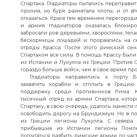
Спартака. Гладиаторы пытались переправит
пролив, но буря разметала плоты, и от
отказаться. Красе тем временем перегород
и армия гладиаторов оказалась блокир
забросали ров деревьями, хворостями, тел
бескормицы лошадей и прорвались на се
отряды Красса. После этого римский се
Спартаком все силы. В помощь Крассу был
из Испании и Лукулла из Греции. Против 
гораздо больше войск, чем в свое время пр
Гладиаторы направились к порту Б
захватить корабли и отплыть в Грецию
поддержку среди противников Рима. Кр
тысячный отряд из армии Спартака, котор
Спартаку, в свою очередь, удалось нанести
освободить дорогу на Брундизиум. Но в п
из Греции легионы Лукулла. С севера 
прибывшие из Испании легионы Помпе
попытаться разбить римские армии по част