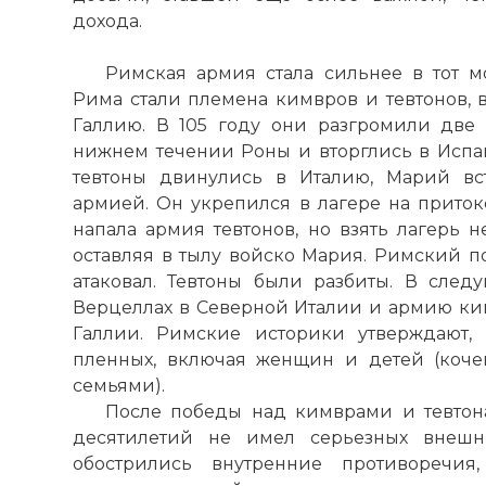
дохода.
Римская армия стала сильнее в тот м
Рима стали племена кимвров и тевтонов, 
Галлию. В 105 году они разгромили две
нижнем течении Роны и вторглись в Испан
тевтоны двинулись в Италию, Марий вс
армией. Он укрепился в лагере на приток
напала армия тевтонов, но взять лагерь н
оставляя в тылу войско Мария. Римский п
атаковал. Тевтоны были разбиты. В сле
Верцеллах в Северной Италии и армию к
Галлии. Римские историки утверждают, 
пленных, включая женщин и детей (коче
семьями).
После победы над кимврами и тевтон
десятилетий не имел серьезных внешни
обострились внутренние противоречия