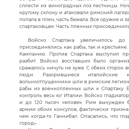
☓
сплести из виноградных лоз лестницы. Но
крутому склону и атаковали римский лагер
попала в плен, часть бежала. Все оружие и
спартаковцам. Часть пленных присоединила
Войско Спартака увеличилось до
присоединялись как рабы, так и крестьяне.
Кампанию. Против Спартака выступил п
разбит. Войско восставших было органи
сражалось ничуть не хуже. С обеих сторон в
люди. Разорившиеся италийские 
вольноотпущенники шли в римские легионы.
рабы из военнопленных шли к Спартаку. Е
контроль весь юг Италии. Войско гладиатор
и до 120 тысяч человек. Рим вынужден 
армии обоих консулов, фактически призна
чем когда-то Ганнибал. Опасались, что гл
город».