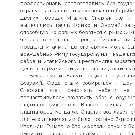
профессионалы расправлялись без труда.
охрану знатных лиц и участвовали в борьб
других городах Италии. Спартак же и 
выделялись галлы Крикс и Эномай, зад
способную на равных бороться с римским
четкого ответа на вопрос, собирался ли 
пределы Италии, где его армия могла бы
враждебных Риму государств, или надеял
рабов и италийского крестьянства захвати
цели, которые италики не смогли достигнут
Бежавшие из Капуи гладиаторы укрыли
Везувий. Сюда стали собираться и дру
Спартака стал свершать набеги на 
посчастливилось захватить обоз с оруж
гладиаторских школ. Власти сначала н
гладиаторов. Когда же Спартак возглавил о
для его ликвидации было послано 3-тысяч
Клодием. Римляне блокировали спуск с Вез
вынудит повстанцев сдаться. Однако С