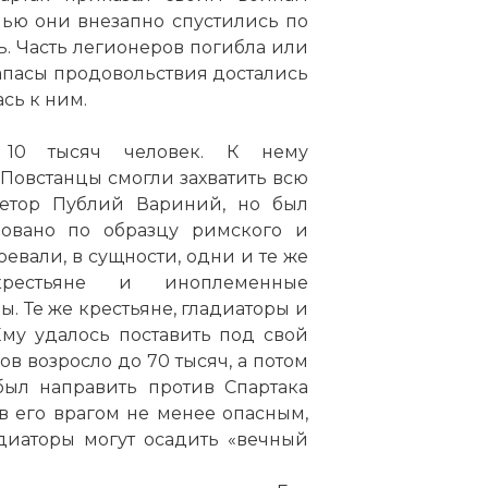
чью они внезапно спустились по
ь. Часть легионеров погибла или
 запасы продовольствия достались
сь к ним.
 10 тысяч человек. К нему
 Повстанцы смогли захватить всю
ретор Публий Вариний, но был
зовано по образцу римского и
оевали, в сущности, одни и те же
крестьяне и иноплеменные
 Те же крестьяне, гладиаторы и
му удалось поставить под свой
ов возросло до 70 тысяч, а потом
был направить против Спартака
в его врагом не менее опасным,
адиаторы могут осадить «вечный