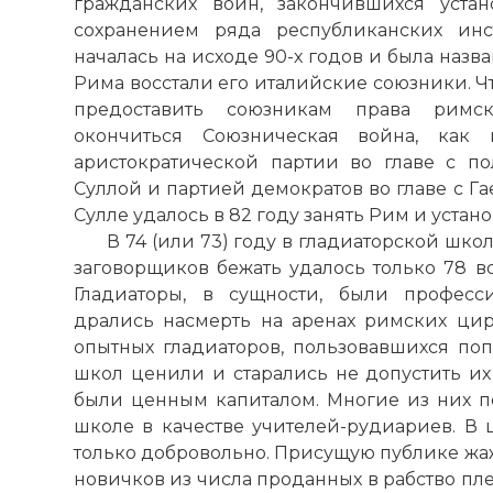
гражданских войн, закончившихся уста
сохранением ряда республиканских инс
началась на исходе 90-х годов и была назв
Рима восстали его италийские союзники. Ч
предоставить союзникам права римск
окончиться Союзническая война, как 
аристократической партии во главе с 
Суллой и партией демократов во главе с Г
Сулле удалось в 82 году занять Рим и устан
В 74 (или 73) году в гладиаторской школ
заговорщиков бежать удалось только 78 в
Гладиаторы, в сущности, были професс
дрались насмерть на аренах римских цир
опытных гладиаторов, пользовавшихся поп
школ ценили и старались не допустить их
были ценным капиталом. Многие из них по
школе в качестве учителей-рудиариев. В 
только добровольно. Присущую публике жаж
новичков из числа проданных в рабство пл