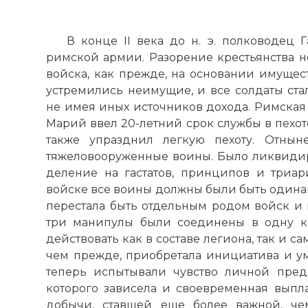
В конце II века до н. э. полководец
римской армии. Разорение крестьянства н
войска, как прежде, на основании имущес
устремились неимущие, и все солдаты стал
не имея иных источников дохода. Римская
Марий ввел 20-летний срок службы в пехот
также упразднил легкую пехоту. Отнын
тяжеловооруженные воины. Было ликвиди
деление на гастатов, принципов и триа
войске все воины должны были быть одина
перестала быть отдельным родом войск и 
три манипулы были соединены в одну ко
действовать как в составе легиона, так и с
чем прежде, приобретала инициатива и у
теперь испытывали чувство личной пред
которого зависела и своевременная выпла
добычи, ставшей еще более важной, чем