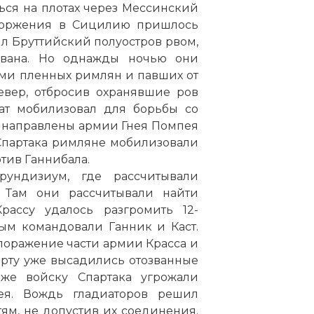
ься на плотах через Мессинский
 вторжения в Сицилию пришлось
ил Бруттийский полуостров рвом,
ована. Но однажды ночью они
ами пленных римлян и павших от
вер, отбросив охранявшие ров
нат мобилизовал для борьбы со
и направлены армии Гнея Помпея
Спартака римляне мобилизовали
отив Ганнибала.
рундизиум, где рассчитывали
. Там они рассчитывали найти
ассу удалось разгромить 12-
ым командовали Ганник и Каст.
 поражение части армии Красса и
орту уже высадились отозванные
же войску Спартака угрожали
я. Вождь гладиаторов решил
ям, не допустив их соединения.