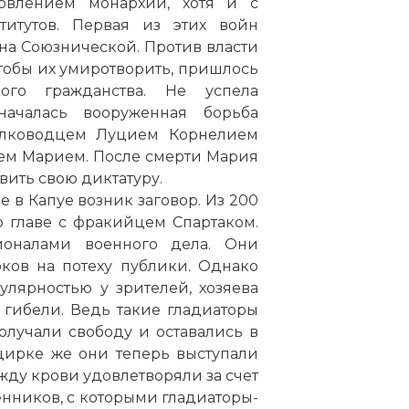
новлением монархии, хотя и с
титутов. Первая из этих войн
ана Союзнической. Против власти
тобы их умиротворить, пришлось
ого гражданства. Не успела
началась вооруженная борьба
полководцем Луцием Корнелием
аем Марием. После смерти Мария
овить свою диктатуру.
е в Капуе возник заговор. Из 200
о главе с фракийцем Спартаком.
ионалами военного дела. Они
ков на потеху публики. Однако
улярностью у зрителей, хозяева
 гибели. Ведь такие гладиаторы
лучали свободу и оставались в
цирке же они теперь выступали
ду крови удовлетворяли за счет
енников, с которыми гладиаторы-