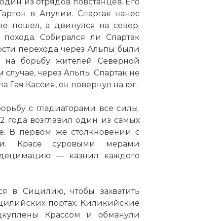
один из отрядов повстанцев. Его
аргон в Апулии. Спартак нанес
е пошел, а двинулся на север.
 похода. Собирался ли Спартак
ости перехода через
Альпы
были
ь на борьбу жителей Северной
 членами второго триумвира
 случае, через
Альпы
Спартак не
 Гая Кассия, он повернул на юг.
орьбу с гладиаторами все силы.
 года возглавил один из самых
. В первом же столкновении с
ли. Красе суровыми мерами
 децимацию — казнил каждого
ся в Сицилию, чтобы захватить
цилийских портах. Киликийские
дкуплены Крассом и обманули