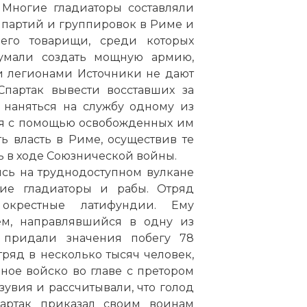
 Многие гладиаторы составляли
е партий и группировок в Риме и
его товарищи, среди которых
умали создать мощную армию,
и легионами Источники не дают
Спартак вывести восставших за
 наняться на службу одному из
ся с помощью освобожденных им
ть власть в Риме, осуществив те
ь в ходе Союзнической войны.
сь на труднодоступном вулкане
гие гладиаторы и рабы. Отряд
окрестные латифундии. Ему
ием, направлявшийся в одну из
е придали значения побегу 78
тряд в несколько тысяч человек,
ное войско во главе с претором
увия и рассчитывали, что голод
партак приказал своим воинам