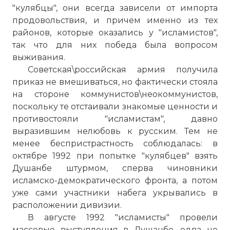
"кулябцы", они всегда зависели от импорта
продовольствия, и причем именно из тех
районов, которые оказались у "исламистов",
так что для них победа была вопросом
выживания.
Советская\российская армия получила
приказ не вмешиваться, но фактически стояла
на стороне коммунистов\неокоммунистов,
поскольку те отстаивали знакомые ценности и
противостояли "исламистам", давно
выразившим нелюбовь к русским. Тем не
менее беспристрастность соблюдалась: в
октябре 1992 при попытке "кулябцев" взять
Душанбе штурмом, сперва чиновники
исламско-демократического фронта, а потом
уже сами участники набега укрывались в
расположении дивизии.
В августе 1992 "исламисты" провели
массовые выступления в Душанбе, едва не