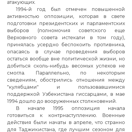
Вернуться в статью:
Гражданская война в
атакующих.
Таджикистане
1994-й год был отмечен повышенной
активностью оппозиции, которая в свете
подготовки президентских и парламентских
выборов (полномочия советского еще
Верховного совета истекали в том году),
принялась усердно беспокоить противника,
опасаясь в случае проведения выборов
остаться вообще вне политической жизни, но
добиться сколь-нибудь весомых успехов не
смогла. Параллельно, по некоторым
сведениям, обострились отношения между
"кулябцами" и пользовавшимися
поддержкой Узбекистана гиссарцами, в мае
1994 дошло до вооруженных столкновений.
В начале 1995 оппозиция начала
готовиться к контрнаступлению. Военные
действия были начаты в апреле, что странно
для Таджикистана, где лучшим сезоном для