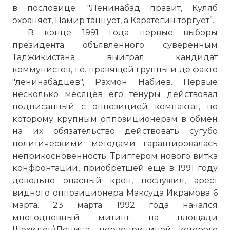
в пословице: "Ленинабад правит, Куляб
охраняет, Памир танцует, а Каратегин торгует”.
В конце 1991 года первые выборы
президента объявленного суверенным
Таджикистана выиграл кандидат
коммунистов, т.е. правящей группы и де факто
"ленинабадцев", Рахмон Набиев. Первые
несколько месяцев его тенуры действовал
подписанный с оппозицией компактат, по
которому крупным оппозиционерам в обмен
на их обязательство действовать сугубо
политическими методами гарантировалась
неприкосновенность. Триггером нового витка
конфронтации, приобретшей еще в 1991 году
довольно опасный крен, послужил, арест
видного оппозиционера Максуда Икрамова 6
марта. 23 марта 1992 года начался
многодневный митинг на площади
Шохидон\Ленина, первопричиной которого