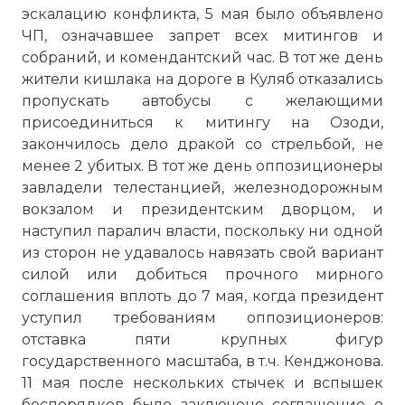
эскалацию конфликта, 5 мая было объявлено
ЧП, означавшее запрет всех митингов и
собраний, и комендантский час. В тот же день
жители кишлака на дороге в Куляб отказались
пропускать автобусы с желающими
присоединиться к митингу на Озоди,
закончилось дело дракой со стрельбой, не
менее 2 убитых. В тот же день оппозиционеры
завладели телестанцией, железнодорожным
вокзалом и президентским дворцом, и
наступил паралич власти, поскольку ни одной
из сторон не удавалось навязать свой вариант
силой или добиться прочного мирного
соглашения вплоть до 7 мая, когда президент
уступил требованиям оппозиционеров:
отставка пяти крупных фигур
государственного масштаба, в т.ч. Кенджонова.
11 мая после нескольких стычек и вспышек
беспорядков было заключено соглашение о