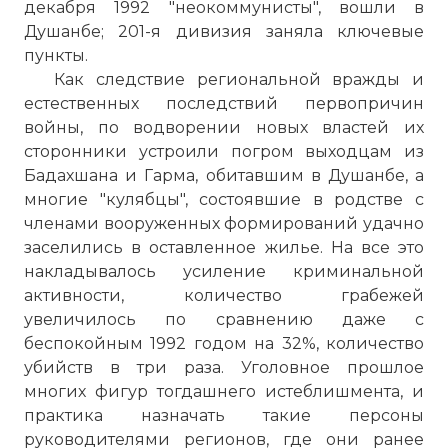
декабря 1992 "неокоммунисты", вошли в
Душанбе; 201-я дивизия заняла ключевые
пункты.
Как следствие региональной вражды и
естественных последствий первопричин
войны, по водворении новых властей их
сторонники устроили погром выходцам из
Бадахшана и Гарма, обитавшим в Душанбе, а
многие "кулябцы", состоявшие в родстве с
членами вооруженных формирований удачно
24 июня 2007 года. Праздничные флаги
заселились в оставленное жилье. На все это
на улицах Худжанда в честь
накладывалось усиление криминальной
государственного праздника «День
активности, количество грабежей
национального единства»
увеличилось по сравнению даже с
Фото статьи:
беспокойным 1992 годом на 32%, количество
убийств в три раза. Уголовное прошлое
многих фигур тогдашнего истеблишмента, и
практика назначать такие персоны
руководителями регионов, где они ранее