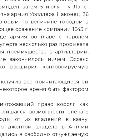
мпден, затем 5 июля – у Лэнс-
еяна армия Уолллера. Наконец, 26
 вторым по величине городом в
щее сражение компании 1643 г.
де армия во главе с королем
Руперта несколько раз прорывала
ая преимущество в артиллерии,
ие закончилось ничем. Эссекс
ко расширил контролируемую
, получив все причитающиеся ей
 некоторое время быть фактором
уничтожавший право короля как
ь лишался возможности опекать
Карл I
оды от их владений в казну.
Фото статьи:
го джентри владело в Англии
щались в свободно отчуждаемую