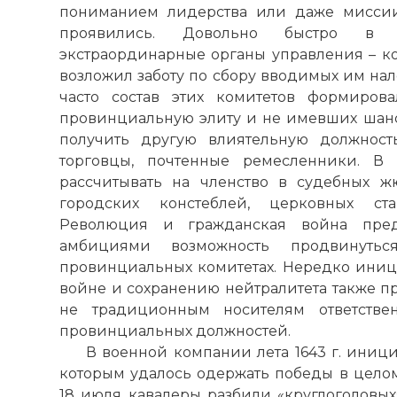
пониманием лидерства или даже миссии
проявились. Довольно быстро в г
экстраординарные органы управления – ко
возложил заботу по сбору вводимых им нал
часто состав этих комитетов формиров
провинциальную элиту и не имевших шан
получить другую влиятельную должност
торговцы, почтенные ремесленники. В
рассчитывать на членство в судебных ж
городских констеблей, церковных ста
Революция и гражданская война пре
амбициями возможность продвинут
провинциальных комитетах. Нередко иници
войне и сохранению нейтралитета также п
не традиционным носителям ответстве
провинциальных должностей.
В военной компании лета 1643 г. иниц
которым удалось одержать победы в целом
18 июля кавалеры разбили «круглоголовых