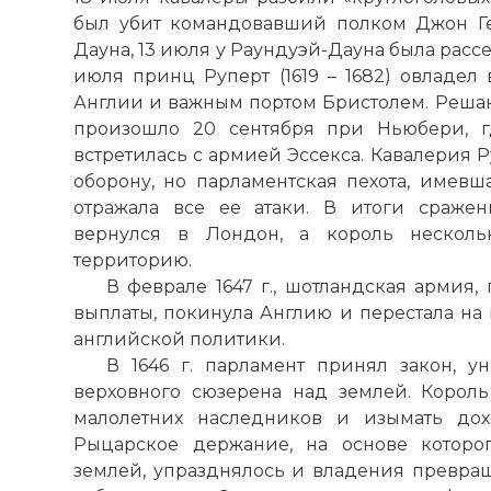
был убит командовавший полком Джон Ге
Дауна, 13 июля у Раундуэй-Дауна была расс
июля принц Руперт (1619 – 1682) овладел
Англии и важным портом Бристолем. Решаю
произошло 20 сентября при Ньюбери, г
встретилась с армией Эссекса. Кавалерия 
оборону, но парламентская пехота, имевш
отражала все ее атаки. В итоги сражен
вернулся в Лондон, а король несколь
территорию.
В феврале 1647 г., шотландская армия
выплаты, покинула Англию и перестала на
английской политики.
В 1646 г. парламент принял закон, 
верховного сюзерена над землей. Корол
малолетних наследников и изымать дох
Рыцарское держание, на основе которо
землей, упразднялось и владения превра