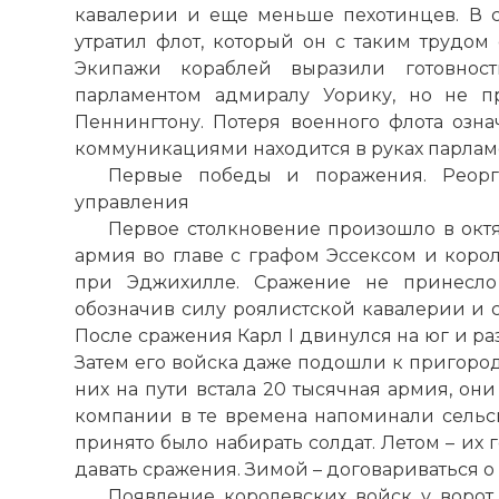
кавалерии и еще меньше пехотинцев. В 
утратил флот, который он с таким трудом 
Экипажи кораблей выразили готовност
парламентом адмиралу Уорику, но не п
Пеннингтону. Потеря военного флота озна
коммуникациями находится в руках парлам
Первые победы и поражения. Реорг
управления
Первое столкновение произошло в октяб
армия во главе с графом Эссексом и коро
при Эджихилле. Сражение не принесло
обозначив силу роялистской кавалерии и с
После сражения Карл I двинулся на юг и ра
Затем его войска даже подошли к пригород
них на пути встала 20 тысячная армия, он
компании в те времена напоминали сельс
принято было набирать солдат. Летом – их 
давать сражения. Зимой – договариваться о
Появление королевских войск у ворот