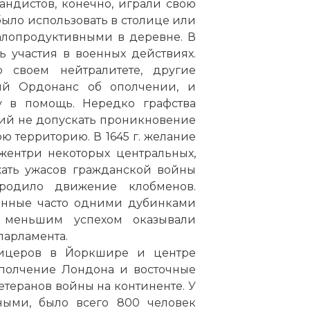
ндистов, конечно, играли свою
было использовать в столице или
алопродуктивными в деревне. В
 участия в военных действиях.
 своем нейтралитете, другие
кий Ордонанс об ополчении, и
у в помощь. Нередко графства
ий не допускать проникновение
ю территорию. В 1645 г. желание
жентри некоторых центральных,
жать ужасов гражданской войны
ородило движение клобменов.
нные часто одними дубинками
меньшим успехом оказывали
парламента.
фицеров в Йоркшире и центре
ополчение Лондона и восточные
етеранов войны на континенте. У
ными, было всего 800 человек