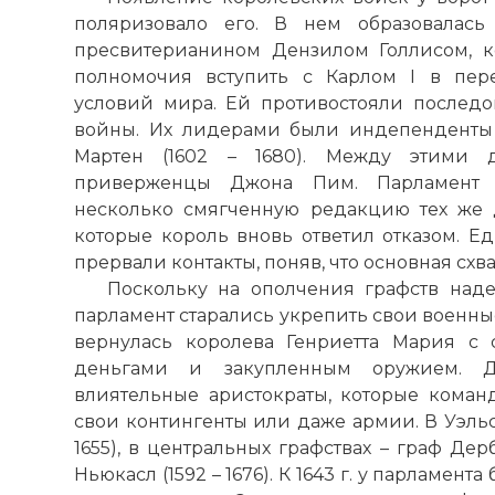
поляризовало его. В нем образовалась
пресвитерианином Дензилом Голлисом, к
полномочия вступить с Карлом I в пер
условий мира. Ей противостояли послед
войны. Их лидерами были индепенденты
Мартен (1602 – 1680). Между этими д
приверженцы Джона Пим. Парламент 
несколько смягченную редакцию тех же 
которые король вновь ответил отказом. Ед
прервали контакты, поняв, что основная схв
Поскольку на ополчения графств наде
парламент старались укрепить свои военные 
вернулась королева Генриетта Мария с
деньгами и закупленным оружием. Д
влиятельные аристократы, которые команд
свои контингенты или даже армии. В Уэльсе
1655), в центральных графствах – граф Дерби
Ньюкасл (1592 – 1676). К 1643 г. у парламен