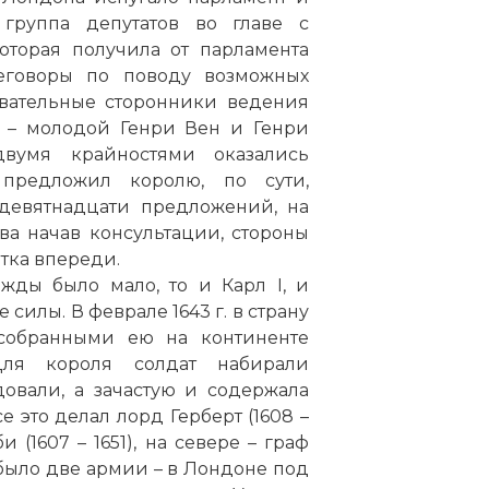
 группа депутатов во главе с
оторая получила от парламента
еговоры по поводу возможных
овательные сторонники ведения
 – молодой Генри Вен и Генри
вумя крайностями оказались
предложил королю, по сути,
девятнадцати предложений, на
ва начав консультации, стороны
атка впереди.
жды было мало, то и Карл I, и
силы. В феврале 1643 г. в страну
 собранными ею на континенте
ля короля солдат набирали
овали, а зачастую и содержала
 это делал лорд Герберт (1608 –
 (1607 – 1651), на севере – граф
та было две армии – в Лондоне под