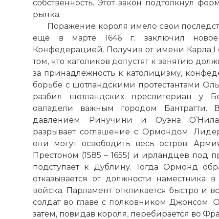
собственность. Этот закон подтолкнул фо
рынка.
Поражение короля имело свои последс
еще в марте 1646 г. заключил новое
Конфедерацией. Получив от имени Карла I
том, что католиков допустят к занятию дол
за принадлежность к католицизму, конфед
борьбе с шотландскими протестантами Ольс
разбил шотландских пресвитериан у Бе
овладели важным городом Бантратти. В
давлением Ринучини и Оуэна О’Нила
разрывает соглашение с Ормондом. Лиде
они могут освободить весь остров. Армия
Престоном (1585 – 1655) и ирландцев под 
подступает к Дублину. Тогда Ормонд обр
отказывается от должности наместника 
войска. Парламент откликается быстро и в
солдат во главе с полковником Джонсом. О
затем, повидав короля, перебирается во Фр