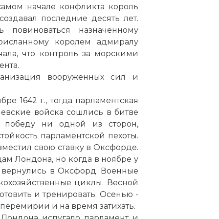
самом начале конфликта король
создавал последние десять лет.
ь повиноваться назначенному
рисланному королем адмиралу
чала, что контроль за морскими
ента.
анизация вооруженных сил и
ре 1642 г., тогда парламентская
левские войска сошлись в битве
 победу ни одной из сторон,
тойкость парламентской пехоты.
зместил свою ставку в Оксфорде.
ам Лондона, но когда в ноябре у
и вернулись в Оксфорд. Военные
кохозяйственные циклы. Весной
готовить и тренировать. Осенью -
 перемирии и на время затихать.
 Лондона испугало парламент и