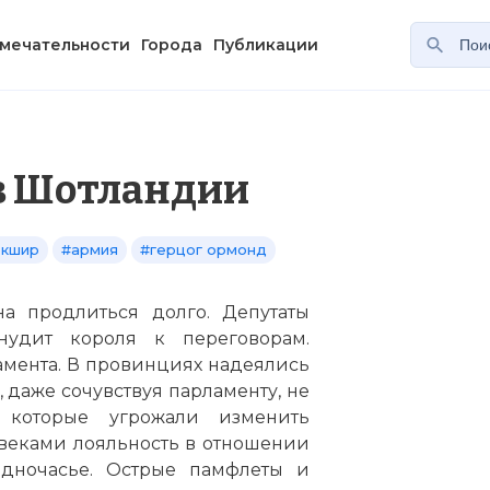
мечательности
Города
Публикации
в Шотландии
ркшир
#армия
#герцог ормонд
на продлиться долго. Депутаты
нудит короля к переговорам.
мента. В провинциях надеялись
 даже сочувствуя парламенту, не
 которые угрожали изменить
веками лояльность в отношении
дночасье. Острые памфлеты и