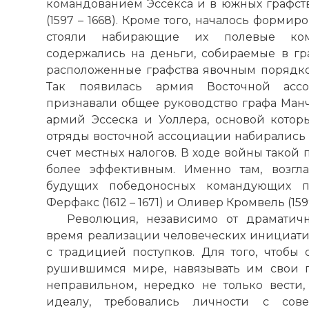
командованием Эссекса и в южных графст
(1597 – 1668). Кроме того, началось формир
стояли набирающие их полевые ком
содержались на деньги, собираемые в гра
расположенные графства явочным порядк
Так появилась армия Восточной асс
признавали общее руководство графа Манчес
армий Эссеска и Уоллера, основой котор
отряды восточной ассоциации набирались 
счет местных налогов. В ходе войны такой
более эффективным. Именно там, возгла
будущих победоносных командующих п
Ферфакс (1612 – 1671) и Оливер Кромвель (1599
Революция, независимо от драматичн
время реализации человеческих инициат
с традицией поступков. Для того, чтобы
рушившимся мире, навязывать им свои 
неправильном, нередко не только вести,
идеалу, требовались личности с со