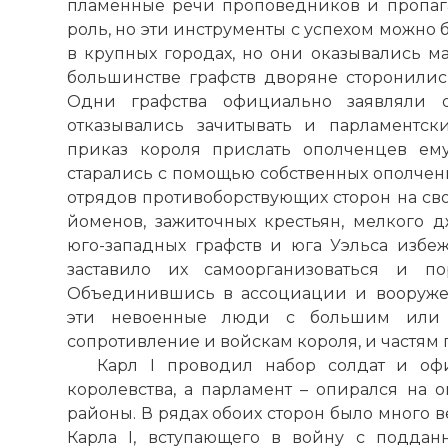
пламенные речи проповедников и пропага
роль, но эти инструменты с успехом можно 
в крупных городах, но они оказывались м
большинстве графств дворяне сторонились
Одни графства официально заявляли о
отказывались зачитывать и парламентс
приказ короля прислать ополченцев ем
старались с помощью собственных ополчен
отрядов противоборствующих сторон на сво
йоменов, зажиточных крестьян, мелкого д
юго-западных графств и юга Уэльса избе
заставило их самоорганизоваться и п
Объединившись в ассоциации и вооруже
эти невоенные люди с большим или 
сопротивление и войскам короля, и частям 
Карл I проводил набор солдат и о
королевства, а парламент – опирался на 
районы. В рядах обоих сторон было много в
Карла I, вступающего в войну с поддан