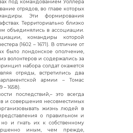
вах под командованием Уоллера
ование отрядов, во главе которых
андиры. Эти формирования
фствах. Территориально близко
ом объединялись в ассоциации.
оциации, командиры которой
тера (1602 – 1671). В отличие от
ых было лондонское ополчение,
из волонтеров и содержались за
 принцип набора солдат окажется
вляя отряды, встретились два
арламентской армии – Томас
 – 1658).
ости последствий,– это всегда
ив и совершения несовместимых
 организовывать жизнь людей в
представления о правильном и
 но и гнать их к собственному
вершенно иным, чем прежде,