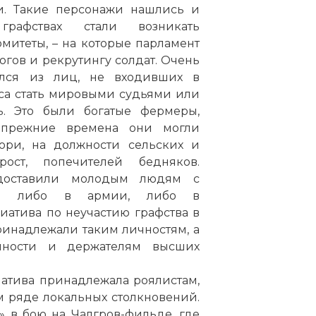
. Такие персонажи нашлись и
☓
рафствах стали возникать
митеты, – на которые парламент
огов и рекрутингу солдат. Очень
ался из лиц, не входивших в
са стать мировыми судьями или
ь. Это были богатые фермеры,
 прежние времена они могли
юри, на должности сельских и
рост, попечителей бедняков.
доставили молодым людям с
ься либо в армии, либо в
атива по неучастию графства в
ринадлежали таким личностям, а
нности и держателям высших
иатива принадлежала роялистам,
 ряде локальных столкновений.
» в бою на Чалгров-фильде, где