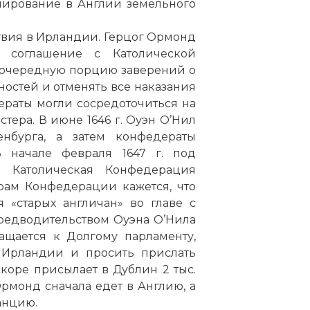
рмирование в Англии земельного
твия в Ирландии. Герцог Ормонд
 соглашение с Католической
 очередную порцию заверений о
жностей и отменять все наказания
ераты могли сосредоточиться на
тера. В июне 1646 г. Оуэн О’Нил
нбурга, а затем конфедераты
 начале февраля 1647 г. под
 Католическая Конфедерация
рам Конфедерации кажется, что
 «старых англичан» во главе с
предводительством Оуэна О’Нила
ащается к Долгому парламенту,
в Ирландии и просить прислать
скоре присылает в Дублин 2 тыс.
рмонд сначала едет в Англию, а
анцию.