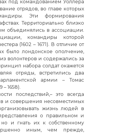
вах под командованием Уоллера
ование отрядов, во главе которых
андиры. Эти формирования
фствах. Территориально близко
ом объединялись в ассоциации.
оциации, командиры которой
тера (1602 – 1671). В отличие от
ых было лондонское ополчение,
из волонтеров и содержались за
 принцип набора солдат окажется
вляя отряды, встретились два
арламентской армии – Томас
 – 1658).
ости последствий,– это всегда
ив и совершения несовместимых
 организовывать жизнь людей в
представления о правильном и
 но и гнать их к собственному
вершенно иным, чем прежде,