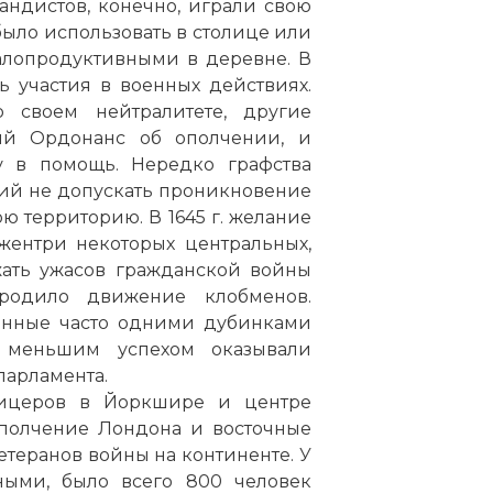
ндистов, конечно, играли свою
было использовать в столице или
алопродуктивными в деревне. В
 участия в военных действиях.
 своем нейтралитете, другие
кий Ордонанс об ополчении, и
у в помощь. Нередко графства
ий не допускать проникновение
ю территорию. В 1645 г. желание
жентри некоторых центральных,
жать ужасов гражданской войны
ородило движение клобменов.
нные часто одними дубинками
меньшим успехом оказывали
парламента.
фицеров в Йоркшире и центре
ополчение Лондона и восточные
етеранов войны на континенте. У
ными, было всего 800 человек