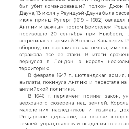
был убит командовавший полком Джон Ге
Дауна, 13 июля у Раундуэй-Дауна была расс
июля принц Руперт (1619 – 1682) овладел
Англии и важным портом Бристолем. Решаю
произошло 20 сентября при Ньюбери, г
встретилась с армией Эссекса. Кавалерия 
оборону, но парламентская пехота, имевш
отражала все ее атаки. В итоги сражен
вернулся в Лондон, а король несколь
территорию.
В феврале 1647 г., шотландская армия
выплаты, покинула Англию и перестала на
английской политики.
В 1646 г. парламент принял закон, 
верховного сюзерена над землей. Корол
малолетних наследников и изымать дох
Рыцарское держание, на основе которо
землей, упразднялось и владения превра