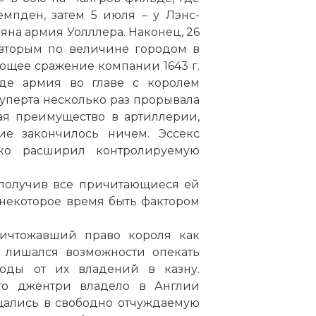
мпден, затем 5 июля – у Лэнс-
еяна армия Уолллера. Наконец, 26
 вторым по величине городом в
щее сражение компании 1643 г.
де армия во главе с королем
Руперта несколько раз прорывала
ая преимущество в артиллерии,
ие закончилось ничем. Эссекс
ко расширил контролируемую
, получив все причитающиеся ей
 некоторое время быть фактором
уничтожавший право короля как
ь лишался возможности опекать
оды от их владений в казну.
го джентри владело в Англии
щались в свободно отчуждаемую