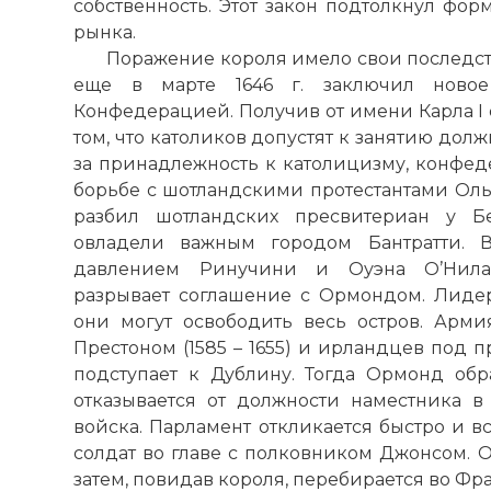
собственность. Этот закон подтолкнул фо
рынка.
Кэмпбеллы, 
Поражение короля имело свои последс
страны, необ
еще в марте 1646 г. заключил новое
Арчибальд К
Конфедерацией. Получив от имени Карла I
гэльские кл
том, что католиков допустят к занятию дол
Гебридов, и 
за принадлежность к католицизму, конфед
маркиз Арга
борьбе с шотландскими протестантами Ольс
поддержкой 
разбил шотландских пресвитериан у Бе
подчинения 
овладели важным городом Бантратти. В
Фото статьи:
давлением Ринучини и Оуэна О’Нила
разрывает соглашение с Ормондом. Лиде
они могут освободить весь остров. Армия
Престоном (1585 – 1655) и ирландцев под 
подступает к Дублину. Тогда Ормонд обр
отказывается от должности наместника 
войска. Парламент откликается быстро и в
солдат во главе с полковником Джонсом. О
затем, повидав короля, перебирается во Фр