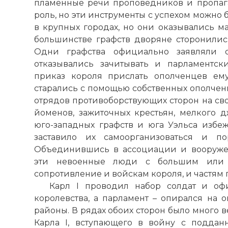
пламенные речи проповедников и пропага
роль, но эти инструменты с успехом можно 
в крупных городах, но они оказывались м
большинстве графств дворяне сторонились
Одни графства официально заявляли о
отказывались зачитывать и парламентс
приказ короля прислать ополченцев ем
старались с помощью собственных ополчен
отрядов противоборствующих сторон на сво
йоменов, зажиточных крестьян, мелкого д
юго-западных графств и юга Уэльса избе
заставило их самоорганизоваться и п
Объединившись в ассоциации и вооруже
эти невоенные люди с большим или 
сопротивление и войскам короля, и частям 
Карл I проводил набор солдат и о
королевства, а парламент – опирался на 
районы. В рядах обоих сторон было много в
Карла I, вступающего в войну с поддан