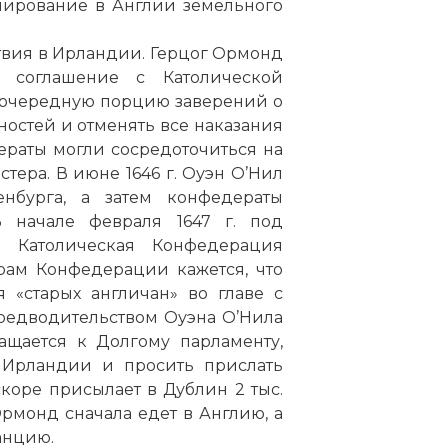
рмирование в Англии земельного
веками играющие роль королевских агентов в запад
твия в Ирландии. Герцог Ормонд
ычайно усилили свои позиции в начале XVII века, к
 соглашение с Католической
эмпбелл, 7-й граф Аргайл изгнал с помощью короле
 очередную порцию заверений о
аны Макдональд и Маклеод из Кинтайра, Аргайла и
жностей и отменять все наказания
практически уничтожил клан Макгрегор. Его сын Арч
ераты могли сосредоточиться на
йл стал во главе радикальных пресвитериан и, поль
тера. В июне 1646 г. Оуэн О’Нил
ковенантского правительства, продолжил политик
нбурга, а затем конфедераты
горских кланов Шотландии своей власти.
 начале февраля 1647 г. под
 Католическая Конфедерация
рам Конфедерации кажется, что
 «старых англичан» во главе с
предводительством Оуэна О’Нила
ащается к Долгому парламенту,
в Ирландии и просить прислать
скоре присылает в Дублин 2 тыс.
рмонд сначала едет в Англию, а
анцию.