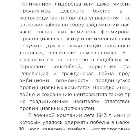
пониманием лидерства или даже миссии
☓
проявились. Довольно быстро в г
экстраординарные органы управления – ко
возложил заботу по сбору вводимых им нал
часто состав этих комитетов формиров
провинциальную элиту и не имевших шан
получить другую влиятельную должност
торговцы, почтенные ремесленники. В
рассчитывать на членство в судебных ж
городских констеблей, церковных ста
Революция и гражданская война пре
амбициями возможность продвинут
провинциальных комитетах. Нередко иници
войне и сохранению нейтралитета также п
не традиционным носителям ответстве
провинциальных должностей.
В военной компании лета 1643 г. иниц
которым удалось одержать победы в целом
18 июля кавалеры разбили «круглоголовых