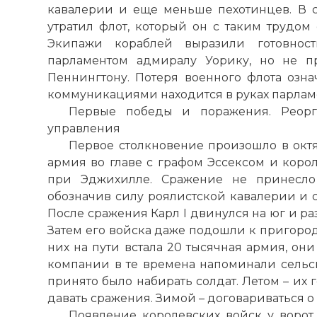
кавалерии и еще меньше пехотинцев. В 
утратил флот, который он с таким трудом 
Экипажи кораблей выразили готовност
парламентом адмиралу Уорику, но не п
Пеннингтону. Потеря военного флота озна
коммуникациями находится в руках парлам
Первые победы и поражения. Реорг
управления
Первое столкновение произошло в октяб
армия во главе с графом Эссексом и коро
при Эджихилле. Сражение не принесло
обозначив силу роялистской кавалерии и с
После сражения Карл I двинулся на юг и ра
Затем его войска даже подошли к пригород
них на пути встала 20 тысячная армия, он
компании в те времена напоминали сельс
принято было набирать солдат. Летом – их 
давать сражения. Зимой – договариваться о
Появление королевских войск у ворот