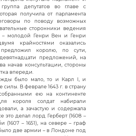
 группа депутатов во главе с
оторая получила от парламента
еговоры по поводу возможных
овательные сторонники ведения
 – молодой Генри Вен и Генри
вумя крайностями оказались
предложил королю, по сути,
девятнадцати предложений, на
ва начав консультации, стороны
атка впереди.
жды было мало, то и Карл I, и
силы. В феврале 1643 г. в страну
 собранными ею на континенте
ля короля солдат набирали
овали, а зачастую и содержала
 это делал лорд Герберт (1608 –
 (1607 – 1651), на севере – граф
та было две армии – в Лондоне под