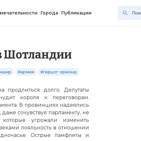
мечательности
Города
Публикации
в Шотландии
ркшир
#армия
#герцог ормонд
на продлиться долго. Депутаты
нудит короля к переговорам.
мента. В провинциях надеялись
 даже сочувствуя парламенту, не
 которые угрожали изменить
веками лояльность в отношении
дночасье. Острые памфлеты и