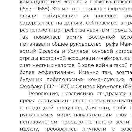
командованием Эссекса и в южных графст
(1597 – 1668). Кроме того, началось формир
стояли набирающие их полевые ком
содержались на деньги, собираемые в гра
расположенные графства явочным порядк
Так появилась армия Восточной асс
признавали общее руководство графа Манчес
армий Эссеска и Уоллера, основой котор
отряды восточной ассоциации набирались 
счет местных налогов. В ходе войны такой
более эффективным. Именно там, возгла
будущих победоносных командующих п
Ферфакс (1612 – 1671) и Оливер Кромвель (1599
Революция, независимо от драматичн
время реализации человеческих инициат
с традицией поступков. Для того, чтобы
рушившимся мире, навязывать им свои 
неправильном, нередко не только вести,
идеалу, требовались личности с со