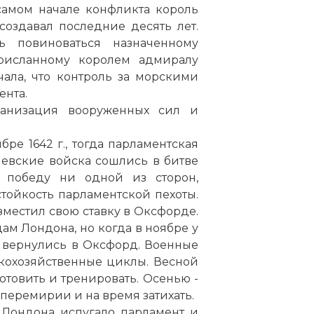
самом начале конфликта король
создавал последние десять лет.
ь повиноваться назначенному
рисланному королем адмиралу
чала, что контроль за морскими
ента.
анизация вооруженных сил и
ре 1642 г., тогда парламентская
левские войска сошлись в битве
 победу ни одной из сторон,
тойкость парламентской пехоты.
зместил свою ставку в Оксфорде.
ам Лондона, но когда в ноябре у
и вернулись в Оксфорд. Военные
кохозяйственные циклы. Весной
готовить и тренировать. Осенью -
 перемирии и на время затихать.
 Лондона испугало парламент и