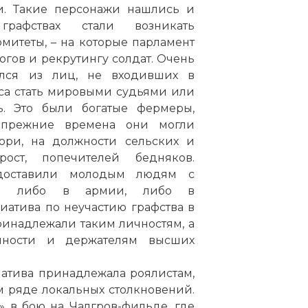
. Такие персонажи нашлись и
рафствах стали возникать
митеты, – на которые парламент
огов и рекрутингу солдат. Очень
ался из лиц, не входивших в
са стать мировыми судьями или
ь. Это были богатые фермеры,
 прежние времена они могли
юри, на должности сельских и
рост, попечителей бедняков.
доставили молодым людям с
ься либо в армии, либо в
атива по неучастию графства в
ринадлежали таким личностям, а
нности и держателям высших
иатива принадлежала роялистам,
 ряде локальных столкновений.
» в бою на Чалгров-фильде, где