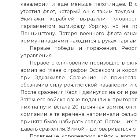
кавалерии и еще меньше пехотинцев. В 
утратил флот, который он с таким трудом 
Экипажи кораблей выразили готовност
парламентом адмиралу Уорику, но не п
Пеннингтону. Потеря военного флота озна
коммуникациями находится в руках парлам
Первые победы и поражения. Реорг
управления
Первое столкновение произошло в октяб
армия во главе с графом Эссексом и коро
при Эджихилле. Сражение не принесло
обозначив силу роялистской кавалерии и с
После сражения Карл I двинулся на юг и ра
Затем его войска даже подошли к пригород
них на пути встала 20 тысячная армия, он
компании в те времена напоминали сельс
принято было набирать солдат. Летом – их 
давать сражения. Зимой – договариваться о
Появление королевских войск у ворот