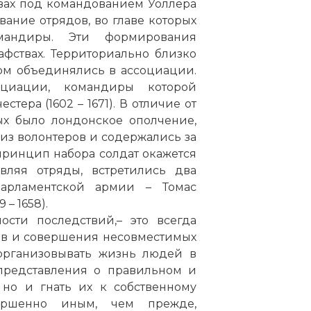
вах под командованием Уоллера
ование отрядов, во главе которых
андиры. Эти формирования
фствах. Территориально близко
ом объединялись в ассоциации.
оциации, командиры которой
тера (1602 – 1671). В отличие от
ых было лондонское ополчение,
из волонтеров и содержались за
 принцип набора солдат окажется
вляя отряды, встретились два
арламентской армии – Томас
 – 1658).
ости последствий,– это всегда
ив и совершения несовместимых
 организовывать жизнь людей в
представления о правильном и
 но и гнать их к собственному
вершенно иным, чем прежде,