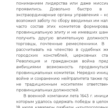
пониманием лидерства или даже миссии
☓
проявились. Довольно быстро в г
экстраординарные органы управления – ко
возложил заботу по сбору вводимых им нал
часто состав этих комитетов формиров
провинциальную элиту и не имевших шан
получить другую влиятельную должност
торговцы, почтенные ремесленники. В
рассчитывать на членство в судебных ж
городских констеблей, церковных ста
Революция и гражданская война пре
амбициями возможность продвинут
провинциальных комитетах. Нередко иници
войне и сохранению нейтралитета также п
не традиционным носителям ответстве
провинциальных должностей.
В военной компании лета 1643 г. иниц
которым удалось одержать победы в целом
18 июля кавалеры разбили «круглоголовых