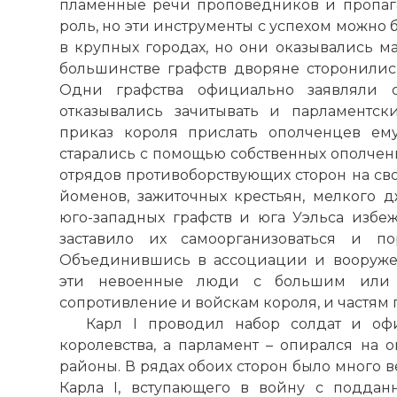
пламенные речи проповедников и пропага
роль, но эти инструменты с успехом можно 
в крупных городах, но они оказывались м
большинстве графств дворяне сторонились
Одни графства официально заявляли о
отказывались зачитывать и парламентс
приказ короля прислать ополченцев ем
старались с помощью собственных ополчен
отрядов противоборствующих сторон на сво
йоменов, зажиточных крестьян, мелкого д
юго-западных графств и юга Уэльса избе
заставило их самоорганизоваться и п
Объединившись в ассоциации и вооруже
эти невоенные люди с большим или 
сопротивление и войскам короля, и частям 
Карл I проводил набор солдат и о
королевства, а парламент – опирался на 
районы. В рядах обоих сторон было много в
Карла I, вступающего в войну с поддан