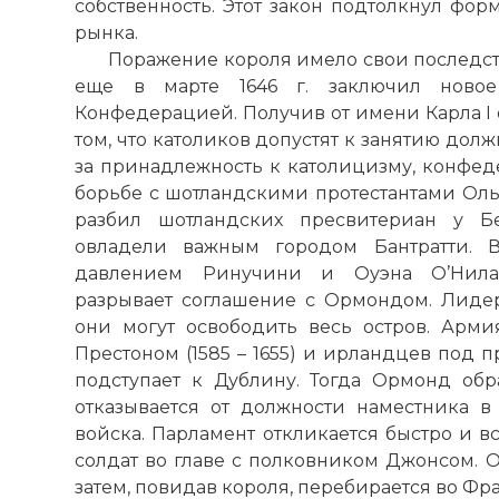
собственность. Этот закон подтолкнул фо
рынка.
Поражение короля имело свои последс
еще в марте 1646 г. заключил новое
Конфедерацией. Получив от имени Карла I
К группе ум
том, что католиков допустят к занятию дол
шотландские
за принадлежность к католицизму, конфед
Абердиншире
борьбе с шотландскими протестантами Ольс
лидером кла
разбил шотландских пресвитериан у Бе
давняя враж
овладели важным городом Бантратти. В
парламентск
давлением Ринучини и Оуэна О’Нила
сам маркиз Х
разрывает соглашение с Ормондом. Лиде
значительно
они могут освободить весь остров. Армия
Монтроза в з
Престоном (1585 – 1655) и ирландцев под 
Фото статьи:
подступает к Дублину. Тогда Ормонд обр
отказывается от должности наместника 
войска. Парламент откликается быстро и в
солдат во главе с полковником Джонсом. О
затем, повидав короля, перебирается во Фр