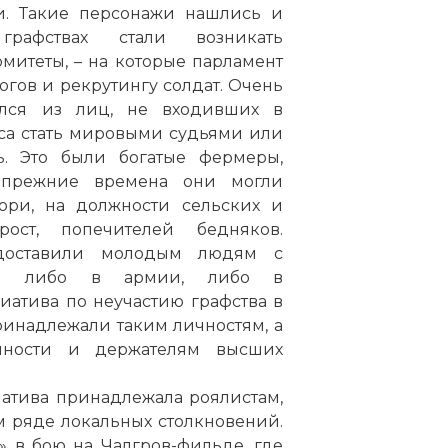
. Такие персонажи нашлись и
рафствах стали возникать
митеты, – на которые парламент
огов и рекрутингу солдат. Очень
ался из лиц, не входивших в
са стать мировыми судьями или
ь. Это были богатые фермеры,
 прежние времена они могли
юри, на должности сельских и
рост, попечителей бедняков.
доставили молодым людям с
ься либо в армии, либо в
атива по неучастию графства в
ринадлежали таким личностям, а
нности и держателям высших
иатива принадлежала роялистам,
 ряде локальных столкновений.
» в бою на Чалгров-фильде, где