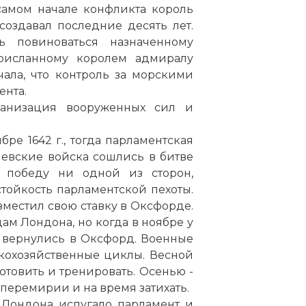
самом начале конфликта король
создавал последние десять лет.
ь повиноваться назначенному
рисланному королем адмиралу
чала, что контроль за морскими
ента.
анизация вооруженных сил и
ре 1642 г., тогда парламентская
левские войска сошлись в битве
 победу ни одной из сторон,
тойкость парламентской пехоты.
зместил свою ставку в Оксфорде.
ам Лондона, но когда в ноябре у
и вернулись в Оксфорд. Военные
кохозяйственные циклы. Весной
готовить и тренировать. Осенью -
 перемирии и на время затихать.
 Лондона испугало парламент и