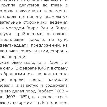
 группа депутатов во главе с
оторая получила от парламента
еговоры по поводу возможных
овательные сторонники ведения
 – молодой Генри Вен и Генри
вумя крайностями оказались
предложил королю, по сути,
девятнадцати предложений, на
ва начав консультации, стороны
атка впереди.
жды было мало, то и Карл I, и
силы. В феврале 1643 г. в страну
 собранными ею на континенте
ля короля солдат набирали
овали, а зачастую и содержала
 это делал лорд Герберт (1608 –
 (1607 – 1651), на севере – граф
та было две армии – в Лондоне под