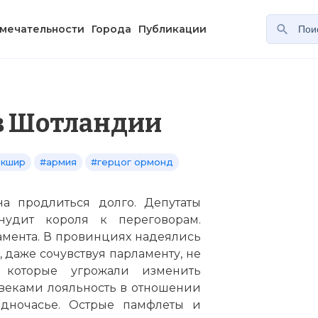
мечательности
Города
Публикации
в Шотландии
ркшир
#армия
#герцог ормонд
на продлиться долго. Депутаты
нудит короля к переговорам.
мента. В провинциях надеялись
 даже сочувствуя парламенту, не
 которые угрожали изменить
веками лояльность в отношении
дночасье. Острые памфлеты и