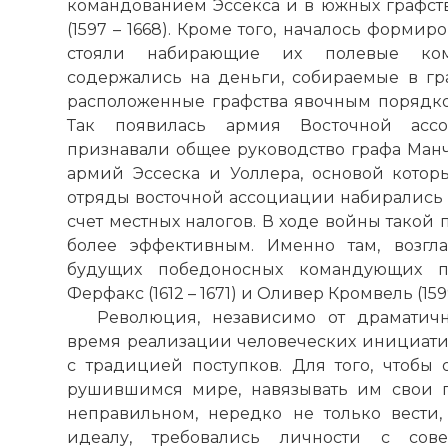
командованием Эссекса и в южных графст
(1597 – 1668). Кроме того, началось формир
стояли набирающие их полевые ком
содержались на деньги, собираемые в гра
расположенные графства явочным порядк
Так появилась армия Восточной асс
признавали общее руководство графа Манчес
армий Эссеска и Уоллера, основой котор
отряды восточной ассоциации набирались 
счет местных налогов. В ходе войны такой
более эффективным. Именно там, возгла
будущих победоносных командующих п
Ферфакс (1612 – 1671) и Оливер Кромвель (1599
Революция, независимо от драматичн
время реализации человеческих инициат
с традицией поступков. Для того, чтобы
рушившимся мире, навязывать им свои 
неправильном, нередко не только вести,
идеалу, требовались личности с со