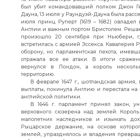
был убит командовавший полком Джон Ге
Дауна, 13 июля у Раундуэй-Дауна была расс
июля принц Руперт (1619 – 1682) овладел
Англии и важным портом Бристолем. Решаю
произошло 20 сентября при Ньюбери, г
встретилась с армией Эссекса. Кавалерия 
оборону, но парламентская пехота, имевш
отражала все ее атаки. В итоги сражен
вернулся в Лондон, а король несколь
территорию.
В феврале 1647 г., шотландская армия
выплаты, покинула Англию и перестала на
английской политики.
В 1646 г. парламент принял закон, 
верховного сюзерена над землей. Корол
малолетних наследников и изымать дох
Рыцарское держание, на основе которо
землей, упразднялось и владения превра