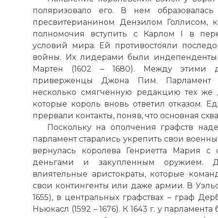
поляризовало его. В нем образовалась
пресвитерианином Дензилом Голлисом, к
полномочия вступить с Карлом I в пер
условий мира. Ей противостояли послед
войны. Их лидерами были индепенденты
Мартен (1602 – 1680). Между этими д
приверженцы Джона Пим. Парламент 
несколько смягченную редакцию тех же 
которые король вновь ответил отказом. Ед
прервали контакты, поняв, что основная схв
Поскольку на ополчения графств наде
парламент старались укрепить свои военные 
вернулась королева Генриетта Мария с
деньгами и закупленным оружием. Д
влиятельные аристократы, которые команд
свои контингенты или даже армии. В Уэльсе
1655), в центральных графствах – граф Дерби
Ньюкасл (1592 – 1676). К 1643 г. у парламен