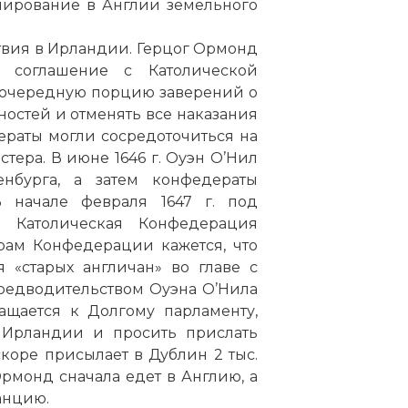
рмирование в Англии земельного
твия в Ирландии. Герцог Ормонд
 соглашение с Католической
 очередную порцию заверений о
еренных ковенантеров примыкали немногочисленн
жностей и отменять все наказания
 роялисты, чьи позиции были наиболее сильны в
ераты могли сосредоточиться на
, во главе с Джорджем Гордоном, 2-м маркизом Ха
тера. В июне 1646 г. Оуэн О’Нил
на Гордон. Однако между Монтрозом и Хантли суще
нбурга, а затем конфедераты
да, возникшая ещё в период Епископских войн, ког
 начале февраля 1647 г. под
ая армия Монтроза полностью разгромила войска Го
 Католическая Конфедерация
антли был арестован и заключён в Эдинбургский за
рам Конфедерации кажется, что
 осложняло перспективы совместных действий Гор
 «старых англичан» во главе с
ащиту короля.
предводительством Оуэна О’Нила
ащается к Долгому парламенту,
в Ирландии и просить прислать
скоре присылает в Дублин 2 тыс.
рмонд сначала едет в Англию, а
анцию.