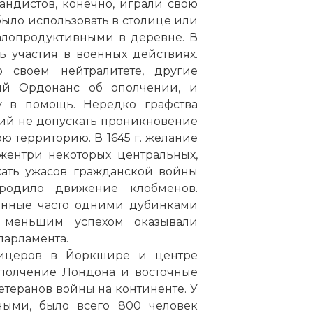
ндистов, конечно, играли свою
было использовать в столице или
алопродуктивными в деревне. В
 участия в военных действиях.
 своем нейтралитете, другие
кий Ордонанс об ополчении, и
у в помощь. Нередко графства
ий не допускать проникновение
ю территорию. В 1645 г. желание
жентри некоторых центральных,
жать ужасов гражданской войны
ородило движение клобменов.
нные часто одними дубинками
меньшим успехом оказывали
парламента.
фицеров в Йоркшире и центре
ополчение Лондона и восточные
етеранов войны на континенте. У
ными, было всего 800 человек