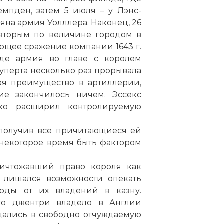
мпден, затем 5 июля – у Лэнс-
еяна армия Уолллера. Наконец, 26
 вторым по величине городом в
щее сражение компании 1643 г.
де армия во главе с королем
Руперта несколько раз прорывала
ая преимущество в артиллерии,
ие закончилось ничем. Эссекс
ко расширил контролируемую
, получив все причитающиеся ей
 некоторое время быть фактором
уничтожавший право короля как
ь лишался возможности опекать
оды от их владений в казну.
го джентри владело в Англии
щались в свободно отчуждаемую