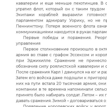
кавалерии и еще меньше пехотинцев. В 
утратил флот, который он с таким трудом 
Экипажи кораблей выразили готовност
парламентом адмиралу Уорику, но не п
Пеннингтону. Потеря военного флота озна
коммуникациями находится в руках парлам
Первые победы и поражения. Реорг
управления
Первое столкновение произошло в октяб
армия во главе с графом Эссексом и коро
при Эджихилле. Сражение не принесло
обозначив силу роялистской кавалерии и с
После сражения Карл I двинулся на юг и ра
Затем его войска даже подошли к пригород
них на пути встала 20 тысячная армия, он
компании в те времена напоминали сельс
принято было набирать солдат. Летом – их 
давать сражения. Зимой – договариваться о
Появление королевских войск у ворот