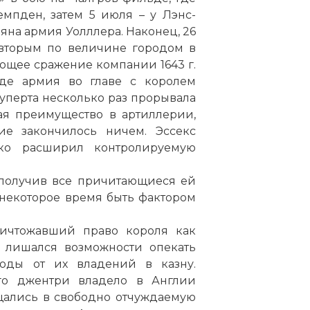
мпден, затем 5 июля – у Лэнс-
ервенция в поддержку английского парламента ра
еяна армия Уолллера. Наконец, 26
ковенантеров. Сам текст «Национального ковенанта»
 вторым по величине городом в
зис о лояльности королю и готовности защищать его
щее сражение компании 1643 г.
будет затрагивать чистоты пресвитерианской религи
де армия во главе с королем
дации угрозы для пресвитерианства и формирован
Руперта несколько раз прорывала
арламентской монархии умеренное крыло ковенан
ая преимущество в артиллерии,
ели революции достигнутыми и выступило резко пр
ие закончилось ничем. Эссекс
 войне против короля.
ко расширил контролируемую
, получив все причитающиеся ей
 некоторое время быть фактором
уничтожавший право короля как
ь лишался возможности опекать
оды от их владений в казну.
го джентри владело в Англии
щались в свободно отчуждаемую