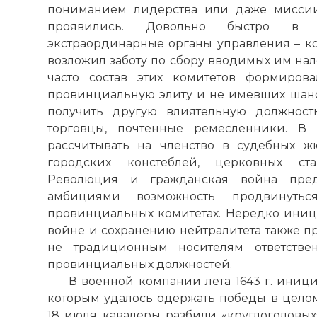
пониманием лидерства или даже миссии
☓
проявились. Довольно быстро в г
экстраординарные органы управления – ко
возложил заботу по сбору вводимых им нал
часто состав этих комитетов формиров
провинциальную элиту и не имевших шан
получить другую влиятельную должност
торговцы, почтенные ремесленники. В
рассчитывать на членство в судебных ж
городских констеблей, церковных ста
Революция и гражданская война пре
амбициями возможность продвинут
провинциальных комитетах. Нередко иници
войне и сохранению нейтралитета также п
не традиционным носителям ответстве
провинциальных должностей.
В военной компании лета 1643 г. иниц
которым удалось одержать победы в целом
18 июля кавалеры разбили «круглоголовых