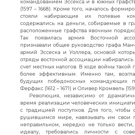
командованием Эссекса и в южных графст
(1597 – 1668). Кроме того, началось формир
стояли набирающие их полевые ком
содержались на деньги, собираемые в гра
расположенные графства явочным порядк
Так появилась армия Восточной асс
признавали общее руководство графа Манчес
армий Эссеска и Уоллера, основой котор
отряды восточной ассоциации набирались 
счет местных налогов. В ходе войны такой
более эффективным. Именно там, возгла
будущих победоносных командующих п
Ферфакс (1612 – 1671) и Оливер Кромвель (1599
Революция, независимо от драматичн
время реализации человеческих инициат
с традицией поступков. Для того, чтобы
рушившимся мире, навязывать им свои 
неправильном, нередко не только вести,
идеалу, требовались личности с со