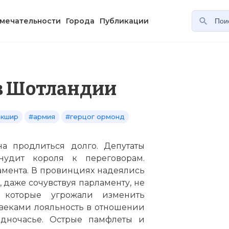
мечательности
Города
Публикации
в Шотландии
ркшир
#армия
#герцог ормонд
на продлиться долго. Депутаты
нудит короля к переговорам.
мента. В провинциях надеялись
 даже сочувствуя парламенту, не
 которые угрожали изменить
веками лояльность в отношении
дночасье. Острые памфлеты и