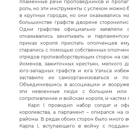
пламенные речи проповедников и пропага
роль, но эти инструменты с успехом можно 
в крупных городах, но они оказывались м
большинстве графств дворяне сторонились
Одни графства официально заявляли о
отказывались зачитывать и парламентс
приказ короля прислать ополченцев ем
старались с помощью собственных ополчен
отрядов противоборствующих сторон на сво
йоменов, зажиточных крестьян, мелкого д
юго-западных графств и юга Уэльса избе
заставило их самоорганизоваться и п
Объединившись в ассоциации и вооруже
эти невоенные люди с большим или 
сопротивление и войскам короля, и частям 
Карл I проводил набор солдат и о
королевства, а парламент – опирался на 
районы. В рядах обоих сторон было много в
Карла I, вступающего в войну с поддан