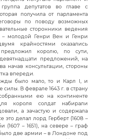
 группа депутатов во главе с
оторая получила от парламента
еговоры по поводу возможных
овательные сторонники ведения
 – молодой Генри Вен и Генри
вумя крайностями оказались
предложил королю, по сути,
девятнадцати предложений, на
ва начав консультации, стороны
атка впереди.
жды было мало, то и Карл I, и
силы. В феврале 1643 г. в страну
 собранными ею на континенте
ля короля солдат набирали
овали, а зачастую и содержала
 это делал лорд Герберт (1608 –
 (1607 – 1651), на севере – граф
та было две армии – в Лондоне под