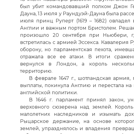
был убит командовавший полком Джон Ге
Военная инт
Дауна, 13 июля у Раундуэй-Дауна была расс
шотландских 
июля принц Руперт (1619 – 1682) овладел
содержал те
Англии и важным портом Бристолем. Решаю
если это не 
произошло 20 сентября при Ньюбери, г
после ликви
встретилась с армией Эссекса. Кавалерия 
Шотландии п
оборону, но парламентская пехота, имевш
посчитало ц
отражала все ее атаки. В итоги сражен
Шотландия в
вернулся в Лондон, а король несколь
Фото статьи:
территорию.
В феврале 1647 г., шотландская армия
выплаты, покинула Англию и перестала на
английской политики.
В 1646 г. парламент принял закон, 
верховного сюзерена над землей. Корол
малолетних наследников и изымать дох
Рыцарское держание, на основе которо
землей, упразднялось и владения превра