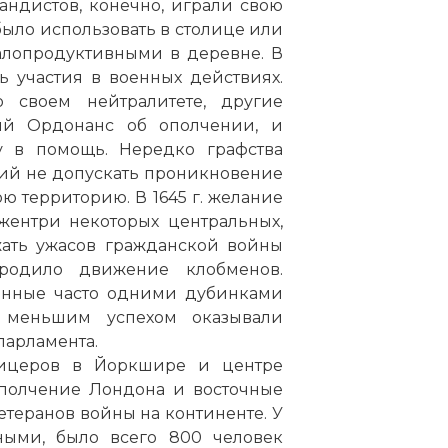
ндистов, конечно, играли свою
было использовать в столице или
алопродуктивными в деревне. В
 участия в военных действиях.
 своем нейтралитете, другие
кий Ордонанс об ополчении, и
у в помощь. Нередко графства
ий не допускать проникновение
ю территорию. В 1645 г. желание
жентри некоторых центральных,
жать ужасов гражданской войны
ородило движение клобменов.
нные часто одними дубинками
меньшим успехом оказывали
парламента.
фицеров в Йоркшире и центре
ополчение Лондона и восточные
етеранов войны на континенте. У
ными, было всего 800 человек