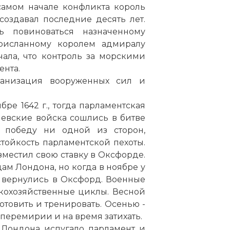
самом начале конфликта король
создавал последние десять лет.
ь повиноваться назначенному
рисланному королем адмиралу
чала, что контроль за морскими
ента.
анизация вооруженных сил и
ре 1642 г., тогда парламентская
левские войска сошлись в битве
 победу ни одной из сторон,
тойкость парламентской пехоты.
зместил свою ставку в Оксфорде.
ам Лондона, но когда в ноябре у
и вернулись в Оксфорд. Военные
кохозяйственные циклы. Весной
готовить и тренировать. Осенью -
 перемирии и на время затихать.
 Лондона испугало парламент и