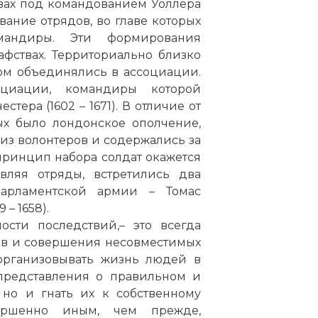
вах под командованием Уоллера
ование отрядов, во главе которых
андиры. Эти формирования
фствах. Территориально близко
ом объединялись в ассоциации.
оциации, командиры которой
тера (1602 – 1671). В отличие от
ых было лондонское ополчение,
из волонтеров и содержались за
 принцип набора солдат окажется
вляя отряды, встретились два
арламентской армии – Томас
 – 1658).
ости последствий,– это всегда
ив и совершения несовместимых
 организовывать жизнь людей в
представления о правильном и
 но и гнать их к собственному
вершенно иным, чем прежде,