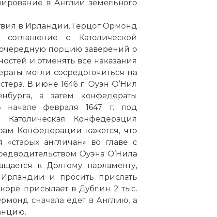
рмирование в Англии земельного
твия в Ирландии. Герцог Ормонд
 соглашение с Католической
 очередную порцию заверений о
жностей и отменять все наказания
ераты могли сосредоточиться на
тера. В июне 1646 г. Оуэн О’Нил
нбурга, а затем конфедераты
 начале февраля 1647 г. под
 Католическая Конфедерация
рам Конфедерации кажется, что
 «старых англичан» во главе с
предводительством Оуэна О’Нила
ащается к Долгому парламенту,
в Ирландии и просить прислать
скоре присылает в Дублин 2 тыс.
рмонд сначала едет в Англию, а
анцию.