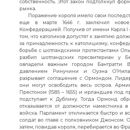
собственность. Этот закон подтолкнул фо
рынка.
Поражение короля имело свои последс
еще в марте 1646 г. заключил новое
Конфедерацией. Получив от имени Карла I
том, что католиков допустят к занятию дол
за принадлежность к католицизму, конфед
борьбе с шотландскими протестантами Ольс
разбил шотландских пресвитериан у Бе
овладели важным городом Бантратти. В
давлением Ринучини и Оуэна О’Нила
разрывает соглашение с Ормондом. Лиде
они могут освободить весь остров. Армия
Престоном (1585 – 1655) и ирландцев под 
подступает к Дублину. Тогда Ормонд обр
отказывается от должности наместника 
войска. Парламент откликается быстро и в
солдат во главе с полковником Джонсом. О
затем, повидав короля, перебирается во Фр