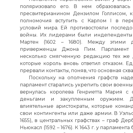
поляризовало его. В нем образовалась
пресвитерианином Дензилом Голлисом, к
полномочия вступить с Карлом I в пер
условий мира. Ей противостояли послед
войны. Их лидерами были индепенденты
Мартен (1602 – 1680). Между этими д
приверженцы Джона Пим. Парламент 
несколько смягченную редакцию тех же 
которые король вновь ответил отказом. Ед
прервали контакты, поняв, что основная схв
Поскольку на ополчения графств наде
парламент старались укрепить свои военные 
вернулась королева Генриетта Мария с
деньгами и закупленным оружием. Д
влиятельные аристократы, которые команд
свои контингенты или даже армии. В Уэльсе
1655), в центральных графствах – граф Дерби
Ньюкасл (1592 – 1676). К 1643 г. у парламен