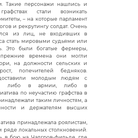
. Такие персонажи нашлись и
рафствах стали возникать
митеты, – на которые парламент
огов и рекрутингу солдат. Очень
ался из лиц, не входивших в
са стать мировыми судьями или
ь. Это были богатые фермеры,
 прежние времена они могли
юри, на должности сельских и
рост, попечителей бедняков.
доставили молодым людям с
ься либо в армии, либо в
атива по неучастию графства в
ринадлежали таким личностям, а
нности и держателям высших
иатива принадлежала роялистам,
 ряде локальных столкновений.
» в бою на Чалгров-фильде, где