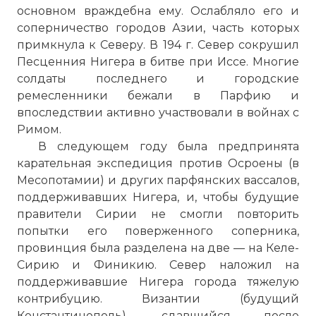
основном враждебна ему. Ослабляло его и
соперничество городов Азии, часть которых
примкнула к Северу. В 194 г. Север сокрушил
Песценния Нигера в битве при Иссе. Многие
солдаты последнего и городские
ремесленники бежали в Парфию и
впоследствии активно участвовали в войнах с
Римом.
В следующем году была предпринята
карательная экспедиция против Осроены (в
Месопотамии) и других парфянских вассалов,
поддерживавших Нигера, и, чтобы будущие
правители Сирии не смогли повторить
попытки его поверженного соперника,
провинция была разделена на две — на Келе-
Сирию и Финикию. Север наложил на
поддерживавшие Нигера города тяжелую
контрибуцию. Византии (будущий
☓
Константинополь), сдавшийся после