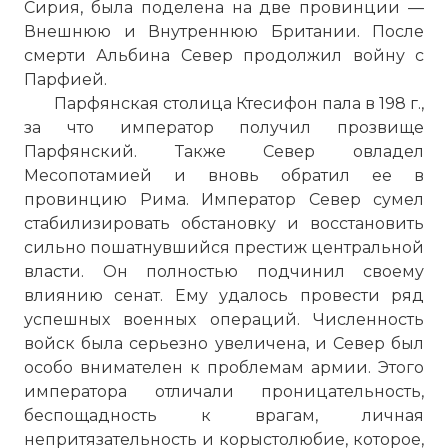
Сирия, была поделена на две провинции —
В результате ожесточенной гражданской
Внешнюю и Внутреннюю Британии. После
войны 193–197, разразившейся после
смерти Альбина Север продолжил войну с
убийства Коммода, престол захватил
Парфией.
Септимий Север (193–211)
Парфянская столица Ктесифон пала в 198 г.,
Фото статьи:
за что император получил прозвище
Парфянский. Также Север овладел
Месопотамией и вновь обратил ее в
провинцию Рима. Император Север сумел
стабилизировать обстановку и восстановить
сильно пошатнувшийся престиж центральной
власти. Он полностью подчинил своему
влиянию сенат. Ему удалось провести ряд
успешных военных операций. Численность
войск была серьезно увеличена, и Север был
особо внимателен к проблемам армии. Этого
императора отличали проницательность,
беспощадность к врагам, личная
непритязательность и корыстолюбие, которое,