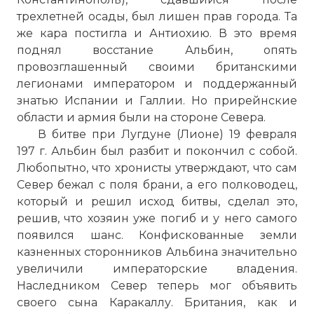
трехлетней осады, был лишен прав города. Та
же кара постигла и Антиохию. В это время
поднял восстание Альбин, опять
провозглашенный своими британскими
легионами императором и поддержанный
знатью Испании и Галлии. Но прирейнские
области и армия были на стороне Севера.
В битве при Лугдуне (Лионе) 19 февраля
197 г. Альбин был разбит и покончил с собой.
Любопытно, что хронисты утверждают, что сам
Север бежал с поля брани, а его полководец,
Городская стена, построенная на исходе
который и решил исход битвы, сделал это,
кризиса для защиты Рима от внешних
решив, что хозяин уже погиб и у него самого
угроз
появился шанс. Конфискованные земли
Фото статьи:
казненных сторонников Альбина значительно
увеличили императорские владения.
Наследником Север теперь мог объявить
своего сына Каракаллу. Британия, как и