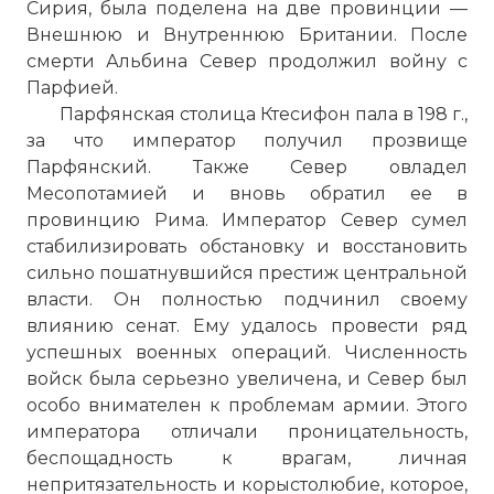
Сирия, была поделена на две провинции —
Внешнюю и Внутреннюю Британии. После
смерти Альбина Север продолжил войну с
Парфией.
Парфянская столица Ктесифон пала в 198 г.,
за что император получил прозвище
Парфянский. Также Север овладел
Месопотамией и вновь обратил ее в
провинцию Рима. Император Север сумел
стабилизировать обстановку и восстановить
сильно пошатнувшийся престиж центральной
власти. Он полностью подчинил своему
влиянию сенат. Ему удалось провести ряд
успешных военных операций. Численность
войск была серьезно увеличена, и Север был
особо внимателен к проблемам армии. Этого
императора отличали проницательность,
беспощадность к врагам, личная
непритязательность и корыстолюбие, которое,