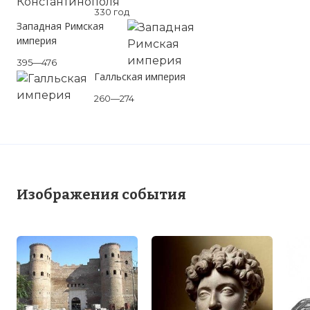
330 год
Западная Римская
империя
395—476
Галльская империя
Вернуться в статью:
Гражданская война в
260—274
Римской империи
Изображения события