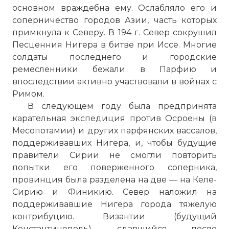
основном враждебна ему. Ослабляло его и
соперничество городов Азии, часть которых
примкнула к Северу. В 194 г. Север сокрушил
Песценния Нигера в битве при Иссе. Многие
солдаты последнего и городские
ремесленники бежали в Парфию и
впоследствии активно участвовали в войнах с
Римом.
В следующем году была предпринята
карательная экспедиция против Осроены (в
Месопотамии) и других парфянских вассалов,
поддерживавших Нигера, и, чтобы будущие
правители Сирии не смогли повторить
попытки его поверженного соперника,
провинция была разделена на две — на Келе-
Сирию и Финикию. Север наложил на
поддерживавшие Нигера города тяжелую
контрибуцию. Византии (будущий
☓
Константинополь), сдавшийся после