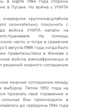
шь в марте 1984 года стороны
гня в
Лусаке
. Но война с УНИТА
ь очередное крупномасштабное
ло окончательно покончить с
ода войска УНИТА напали на
ито-Куанавале. На помощь
кие части, и тогда в сражение
5 августа 1988 года, когда было
им правительством в Женеве о
енные войска южноафриканцы и
ал решений мирного соглашения
нские мирные соглашения между
выборов. Летом 1992 года на
лся признать своё поражение и
йна в Анголе Часть2
е сильные бои происходили в
лжались до середины 1994 года