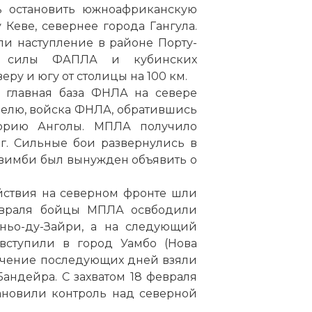
ь остановить южноафриканскую
 Кеве, севернее города Гангула.
и наступление в районе Порту-
е силы ФАПЛА и кубинских
ру и югу от столицы на 100 км.
— главная база ФНЛА на севере
елю, войска ФНЛА, обратившись
торию Анголы. МПЛА получило
г. Сильные бои развернулись в
авимби был вынужден объявить о
ействия на северном фронте шли
евраля бойцы МПЛА освбодили
оньо-ду-Зайри, а на следующий
ступили в город Уамбо (Нова
течение последующих дней взяли
Бандейра. С захватом 18 февраля
ановили контроль над северной