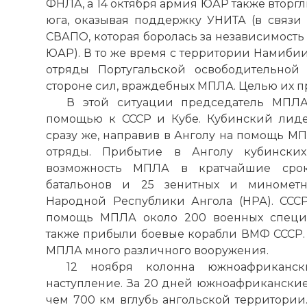
ФНЛА, а 14 октября армия ЮАР также вторгл
юга, оказывая поддержку УНИТА (в связи
СВАПО, которая боролась за независимость
ЮАР). В то же время с территории Намиби
отряды Португальской освободительной
стороне сил, враждебных МПЛА. Целью их
В этой ситуации председатель МПЛА
помощью к СССР и Кубе. Кубинский лиде
сразу же, направив в Анголу на помощь М
отряды. Прибытие в Анголу кубинских
возможность МПЛА в кратчайшие срок
батальонов и 25 зенитных и минометн
Народной Республики Ангола (НРА). СССР
помощь МПЛА около 200 военных специа
также прибыли боевые корабли ВМФ СССР. 
МПЛА много различного вооружения.
12 ноября колонна южноафриканск
наступление. За 20 дней южноафриканские
чем 700 км вглубь ангольской территории