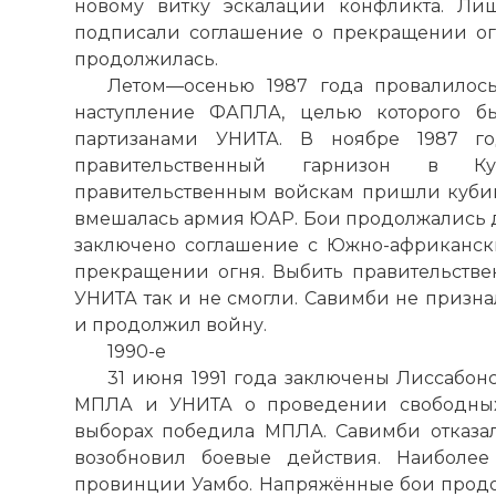
новому витку эскалации конфликта. Ли
подписали соглашение о прекращении о
продолжилась.
Летом—осенью 1987 года провалилос
наступление ФАПЛА, целью которого бы
партизанами УНИТА. В ноябре 1987 г
правительственный гарнизон в Ку
правительственным войскам пришли кубинс
вмешалась армия ЮАР. Бои продолжались до 
заключено соглашение с Южно-африканск
прекращении огня. Выбить правительств
УНИТА так и не смогли. Савимби не призн
и продолжил войну.
1990-е
31 июня 1991 года заключены Лиссабо
МПЛА и УНИТА о проведении свободных 
выборах победила МПЛА. Савимби отказа
30 летняя во
возобновил боевые действия. Наиболе
Имя:
провинции Уамбо. Напряжённые бои продо