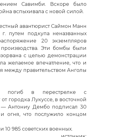
ением Савимби. Вскоре было
:
йна вспыхивала с новой силой.
вестный авантюрист Саймон Манн
 код:
 г. путем подкупа неназванных
аспоряжение 20 экземпляров
производства. Эти бомбы были
 взорвана с целью демонстрации
а желаемое впечатление, что и
я между правительством Анголы
 погиб в перестрелке с
т городка Лукуссе, в восточной
— Антониу Дембо подписал 30
статью:
Гражданская война в Анголе
и огня, что послужило концом
ли 10 985 советских военных.
источник: