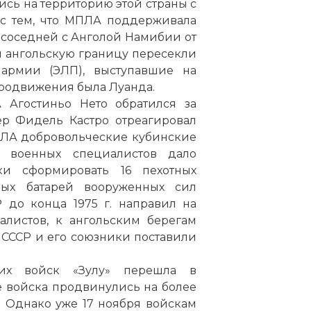
ись на территорию этой страны с
 с тем, что МПЛА поддерживала
 соседней с Анголой Намибии от
и ангольскую границу пересекли
 армии (ЭЛП), выступавшие на
 продвижения была
Луанда
.
 Агостиньо Нето обратился за
р Фидель Кастро отреагировал
ПЛА добровольческие кубинские
 военных специалистов дало
и сформировать 16 пехотных
ых батарей вооруженных сил
 до конца 1975 г. направил на
листов, к ангольским берегам
СССР и его союзники поставили
их войск «Зулу» перешла в
 войска продвинулись на более
. Однако уже 17 ноября войскам