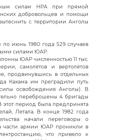
нным силам НРА при прямой
бинских добровольцев и помощи
вытеснить с территории Анголы
 по июнь 1980 года 529 случаев
ными силами ЮАР.
олонны ЮАР численностью 11 тыс.
ерии, самолётов и вертолётов
не, продвинувшись в отдельных
ода Кахама им преградили путь
илы освобождения Анголы). В
ительно переброшены 4 бригады
 В этот период была предпринята
лай, Летала. В конце 1982 года
ельства начали переговоры о
да части армии ЮАР проникли в
ектростанцию, что привело к