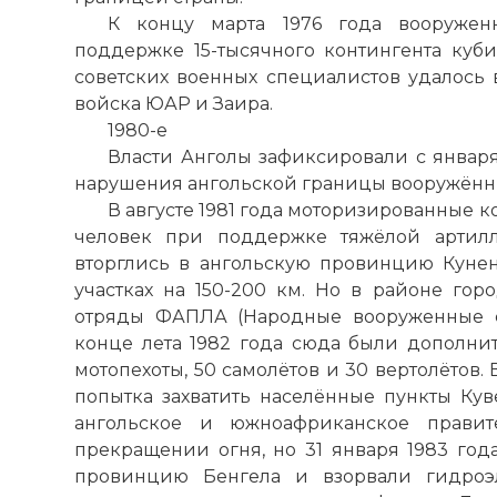
К концу марта 1976 года вооруже
поддержке 15-тысячного контингента ку
советских военных специалистов удалось 
войска ЮАР и Заира.
1980-е
Власти Анголы зафиксировали с января
нарушения ангольской границы вооружён
В августе 1981 года моторизированные к
человек при поддержке тяжёлой артилл
вторглись в ангольскую провинцию Куне
участках на 150-200 км. Но в районе гор
отряды ФАПЛА (Народные вооруженные с
конце лета 1982 года сюда были дополн
мотопехоты, 50 самолётов и 30 вертолётов.
попытка захватить населённые пункты Куве
ангольское и южноафриканское правит
прекращении огня, но 31 января 1983 го
☓
провинцию Бенгела и взорвали гидроэл