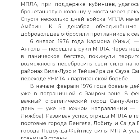
МПЛА, при поддержке кубинцев, удалос
бронетанковую колонну у моста через реку
Спустя несколько дней войска МПЛА начал
Амбаин. К 5 декабря объединённы
добровольцев отбросили противников к севе
6 января 1976 года Кармона (Уижи) 
Анголы — перешла в руки МПЛА. Через нед
в паническое бегство, покинули терри
возможность перебросить свои силы на ю
районах Вила-Лузо и Тейшейра де Сауза. С
переходе УНИТА к партизанской борьбе.
В начале февраля 1976 года боевые д
уже в пограничной с Заиром зоне. 8 ф
важный стратегический город Санту-Ант
день — уже на южном направлении — в
Лижбоа). Развивая успех, отряды МПЛА в 
портовые города Бенгела, Лобиту и Са да 
города Педру-да-Фейтису силы МПЛА уст
границей страны.