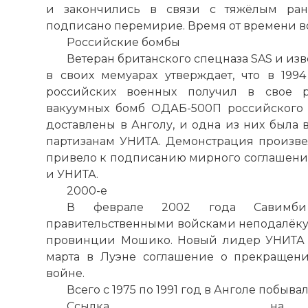
и закончились в связи с тяжёлым ран
Комментарий
подписано перемирие. Время от времени во
Российские бомбы
Ветеран британского спецназа SAS и из
Проверочный
в своих мемуарах утверждает, что в 1994
российских военных получил в свое р
вакуумных бомб ОДАБ-500П российского 
доставлены в Анголу, и одна из них была
партизанам УНИТА. Демонстрация произвел
привело к подписанию мирного соглашени
и УНИТА.
2000-е
В феврале 2002 года Савимби
правительственными войсками неподалёку о
провинции Мошико. Новый лидер УНИТА 
Вернуться в 
марта в Луэне соглашение о прекращени
войне.
Всего с 1975 по 1991 год в Анголе побыва
Ссылка на 