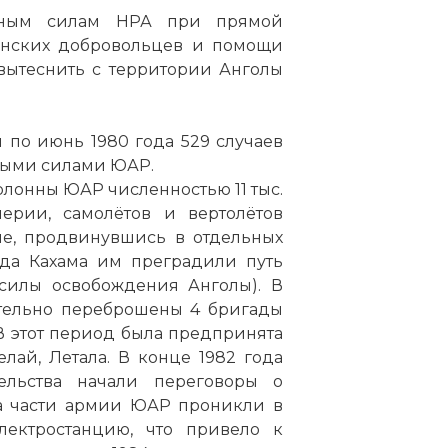
нным силам НРА при прямой
бинских добровольцев и помощи
вытеснить с территории Анголы
 по июнь 1980 года 529 случаев
ными силами ЮАР.
олонны ЮАР численностью 11 тыс.
ерии, самолётов и вертолётов
не, продвинувшись в отдельных
ода Кахама им преградили путь
илы освобождения Анголы). В
ительно переброшены 4 бригады
 В этот период была предпринята
лай, Летала. В конце 1982 года
ельства начали переговоры о
да части армии ЮАР проникли в
ектростанцию, что привело к