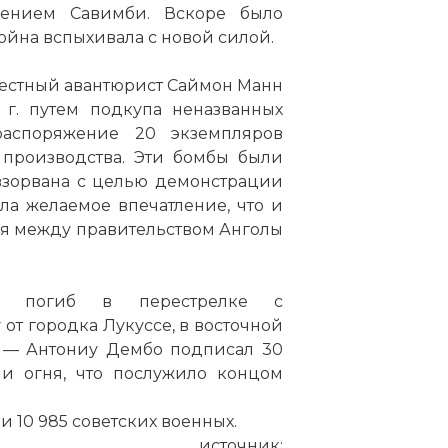
ением Савимби. Вскоре было
йна вспыхивала с новой силой.
вестный авантюрист Саймон Манн
 г. путем подкупа неназванных
аспоряжение 20 экземпляров
производства. Эти бомбы были
 взорвана с целью демонстрации
а желаемое впечатление, что и
я между правительством Анголы
 погиб в перестрелке с
т городка Лукуссе, в восточной
— Антониу Дембо подписал 30
и огня, что послужило концом
ли 10 985 советских военных.
источник:
авана приняла такое решение (отправить своих во