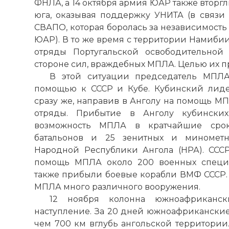
ФНЛА, а 14 октября армия ЮАР также вторгл
юга, оказывая поддержку УНИТА (в связи
СВАПО, которая боролась за независимость
ЮАР). В то же время с территории Намиби
отряды Португальской освободительной
стороне сил, враждебных МПЛА. Целью их
В этой ситуации председатель МПЛА
помощью к СССР и Кубе. Кубинский лиде
сразу же, направив в Анголу на помощь М
отряды. Прибытие в Анголу кубинских
возможность МПЛА в кратчайшие срок
батальонов и 25 зенитных и минометн
Народной Республики Ангола (НРА). СССР
помощь МПЛА около 200 военных специа
также прибыли боевые корабли ВМФ СССР. 
МПЛА много различного вооружения.
12 ноября колонна южноафриканск
наступление. За 20 дней южноафриканские
чем 700 км вглубь ангольской территории