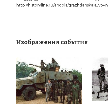
http://historyline.ru/angola/grazhdanskaja_voy
в Анголу. - 
советского 
собственные
противотанко
корабля. Там
Фото статьи:
Изображения события