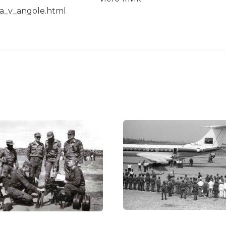
na_v_angole.html
С.К.) без консультаций с Москвой, то рассчитывать на 
оружия пока не приходилось, и кубинцы решили ис
 арсеналы. Различного военного имущества, включа
вые пушки, 115 грузовиков и топливо для них набра
 же разместили 300 инструкторов.