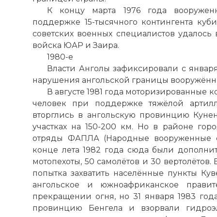
К концу марта 1976 года вооруже
поддержке 15-тысячного контингента ку
советских военных специалистов удалось 
войска ЮАР и Заира.
1980-е
Власти Анголы зафиксировали с января
нарушения ангольской границы вооружён
В августе 1981 года моторизированные к
человек при поддержке тяжёлой артилл
вторглись в ангольскую провинцию Куне
участках на 150-200 км. Но в районе гор
отряды ФАПЛА (Народные вооруженные с
конце лета 1982 года сюда были дополн
мотопехоты, 50 самолётов и 30 вертолётов.
попытка захватить населённые пункты Куве
ангольское и южноафриканское правит
прекращении огня, но 31 января 1983 го
провинцию Бенгела и взорвали гидроэл