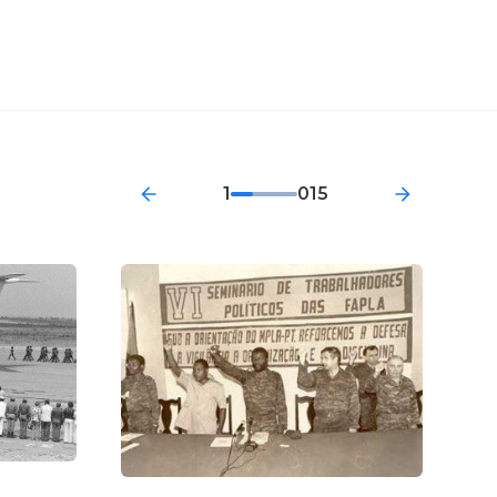
поставки
пользовать
я минометы,
лось на три
1
015