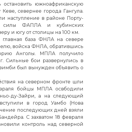
ь остановить южноафриканскую
 Кеве, севернее города Гангула.
и наступление в районе Порту-
е силы ФАПЛА и кубинских
ру и югу от столицы на 100 км.
— главная база ФНЛА на севере
елю, войска ФНЛА, обратившись
торию Анголы. МПЛА получило
г. Сильные бои развернулись в
авимби был вынужден объявить о
ействия на северном фронте шли
евраля бойцы МПЛА освбодили
оньо-ду-Зайри, а на следующий
ступили в город Уамбо (Нова
течение последующих дней взяли
Бандейра. С захватом 18 февраля
ановили контроль над северной