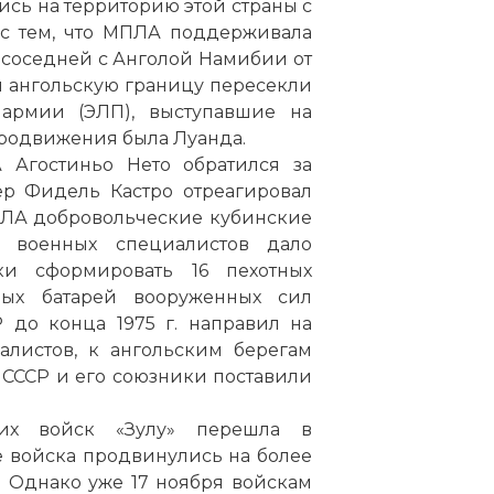
ись на территорию этой страны с
 с тем, что МПЛА поддерживала
 соседней с Анголой Намибии от
и ангольскую границу пересекли
 армии (ЭЛП), выступавшие на
 продвижения была
Луанда
.
 Агостиньо Нето обратился за
р Фидель Кастро отреагировал
ПЛА добровольческие кубинские
 военных специалистов дало
и сформировать 16 пехотных
ых батарей вооруженных сил
 до конца 1975 г. направил на
листов, к ангольским берегам
СССР и его союзники поставили
их войск «Зулу» перешла в
 войска продвинулись на более
. Однако уже 17 ноября войскам