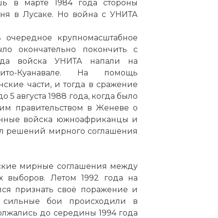
шь в марте 1984 года стороны
гня в
Лусаке
. Но война с УНИТА
ь очередное крупномасштабное
ло окончательно покончить с
ода войска УНИТА напали на
ито-Куанавале. На помощь
кие части, и тогда в сражение
5 августа 1988 года, когда было
им правительством в Женеве о
енные войска южноафриканцы и
ал решений мирного соглашения
нские мирные соглашения между
выборов. Летом 1992 года на
лся признать своё поражение и
е сильные бои происходили в
лжались до середины 1994 года