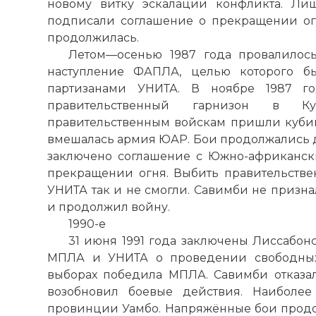
новому витку эскалации конфликта. Ли
подписали соглашение о прекращении о
продолжилась.
Летом—осенью 1987 года провалилос
наступление ФАПЛА, целью которого бы
партизанами УНИТА. В ноябре 1987 г
правительственный гарнизон в Ку
правительственным войскам пришли кубинс
вмешалась армия ЮАР. Бои продолжались до 
заключено соглашение с Южно-африканск
прекращении огня. Выбить правительств
УНИТА так и не смогли. Савимби не призн
и продолжил войну.
1990-е
31 июня 1991 года заключены Лиссабо
МПЛА и УНИТА о проведении свободных 
выборах победила МПЛА. Савимби отказа
возобновил боевые действия. Наиболе
провинции Уамбо. Напряжённые бои продо