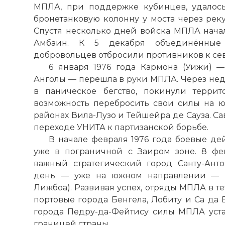
МПЛА, при поддержке кубинцев, удалос
бронетанковую колонну у моста через реку
Спустя несколько дней войска МПЛА начал
Амбаин. К 5 декабря объединённы
добровольцев отбросили противников к севе
6 января 1976 года Кармона (Уижи) 
Анголы — перешла в руки МПЛА. Через нед
в паническое бегство, покинули терри
возможность перебросить свои силы на ю
районах Вила-Лузо и Тейшейра де Сауза. С
переходе УНИТА к партизанской борьбе.
В начале февраля 1976 года боевые д
уже в пограничной с Заиром зоне. 8 ф
важный стратегический город Санту-Ант
день — уже на южном направлении — в
Лижбоа). Развивая успех, отряды МПЛА в 
портовые города Бенгела, Лобиту и Са да 
города Педру-да-Фейтису силы МПЛА уст
границей страны.