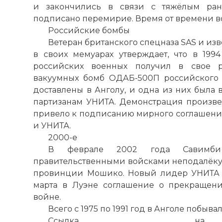
и закончились в связи с тяжёлым ран
☓
подписано перемирие. Время от времени во
Российские бомбы
Ветеран британского спецназа SAS и из
в своих мемуарах утверждает, что в 1994
российских военных получил в свое р
вакуумных бомб ОДАБ-500П российского 
доставлены в Анголу, и одна из них была
партизанам УНИТА. Демонстрация произвел
привело к подписанию мирного соглашени
и УНИТА.
2000-е
В феврале 2002 года Савимби
правительственными войсками неподалёку о
провинции Мошико. Новый лидер УНИТА 
марта в Луэне соглашение о прекращени
войне.
Всего с 1975 по 1991 год в Анголе побыва
Ссылка на 
Поскольку Г