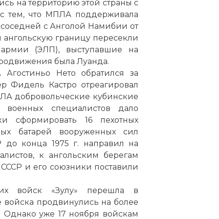
ись на территорию этой страны с
 с тем, что МПЛА поддерживала
 соседней с Анголой Намибии от
и ангольскую границу пересекли
 армии (ЭЛП), выступавшие на
 продвижения была
Луанда
.
 Агостиньо Нето обратился за
р Фидель Кастро отреагировал
ПЛА добровольческие кубинские
 военных специалистов дало
и сформировать 16 пехотных
ых батарей вооруженных сил
 до конца 1975 г. направил на
листов, к ангольским берегам
СССР и его союзники поставили
их войск «Зулу» перешла в
 войска продвинулись на более
. Однако уже 17 ноября войскам