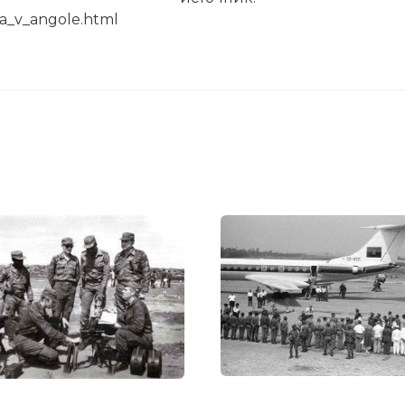
na_v_angole.html
и Советский Союз упрекали в том, что он «послал в
ойска». Однако сегодня уже нет сомнений в том, чт
бинских войск в африканскую страну принадлежала 