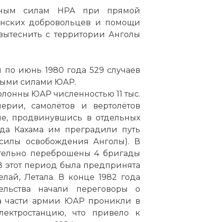
нным силам НРА при прямой
бинских добровольцев и помощи
вытеснить с территории Анголы
 по июнь 1980 года 529 случаев
ными силами ЮАР.
олонны ЮАР численностью 11 тыс.
ерии, самолётов и вертолётов
не, продвинувшись в отдельных
ода Кахама им преградили путь
илы освобождения Анголы). В
ительно переброшены 4 бригады
 В этот период была предпринята
лай, Летала. В конце 1982 года
ельства начали переговоры о
да части армии ЮАР проникли в
ектростанцию, что привело к