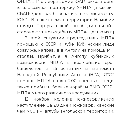
ФНЛА, а 14 октября армия ЮАР также вторгл
юга, оказывая поддержку УНИТА (в связи
СВАПО, которая боролась за независимость
ЮАР). В то же время с территории Намиби
отряды Португальской освободительной
стороне сил, враждебных МПЛА. Целью их
В этой ситуации председатель МПЛА
помощью к СССР и Кубе. Кубинский лиде
сразу же, направив в Анголу на помощь М
отряды. Прибытие в Анголу кубинских
возможность МПЛА в кратчайшие срок
батальонов и 25 зенитных и минометн
Народной Республики Ангола (НРА). СССР
помощь МПЛА около 200 военных специа
также прибыли боевые корабли ВМФ СССР. 
МПЛА много различного вооружения.
12 ноября колонна южноафриканск
наступление. За 20 дней южноафриканские
чем 700 км вглубь ангольской территории