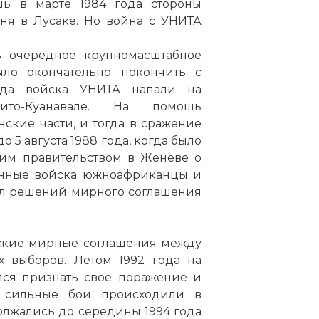
шь в марте 1984 года стороны
гня в
Лусаке
. Но война с УНИТА
ь очередное крупномасштабное
ло окончательно покончить с
ода войска УНИТА напали на
ито-Куанавале. На помощь
кие части, и тогда в сражение
5 августа 1988 года, когда было
им правительством в Женеве о
енные войска южноафриканцы и
ал решений мирного соглашения
нские мирные соглашения между
выборов. Летом 1992 года на
лся признать своё поражение и
е сильные бои происходили в
лжались до середины 1994 года