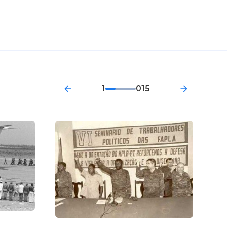
 Анголу
о инициатива
Гаване.
1
015