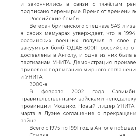
и закончились в связи с тяжёлым ран
☓
подписано перемирие. Время от времени во
Российские бомбы
Ветеран британского спецназа SAS и из
в своих мемуарах утверждает, что в 1994
российских военных получил в свое р
вакуумных бомб ОДАБ-500П российского 
доставлены в Анголу, и одна из них была
партизанам УНИТА. Демонстрация произвел
привело к подписанию мирного соглашени
и УНИТА.
2000-е
В феврале 2002 года Савимби
правительственными войсками неподалёку о
провинции Мошико. Новый лидер УНИТА 
марта в Луэне соглашение о прекращени
войне.
Всего с 1975 по 1991 год в Анголе побыва
Ссылка на 