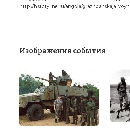
http://historyline.ru/angola/grazhdanskaja_voy
Десятилетиям
кубинские в
отправки ку
Фото статьи:
Изображения события