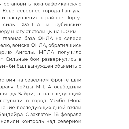
ь остановить южноафриканскую
 Кеве, севернее города Гангула.
и наступление в районе Порту-
е силы ФАПЛА и кубинских
ру и югу от столицы на 100 км.
— главная база ФНЛА на севере
елю, войска ФНЛА, обратившись
торию Анголы. МПЛА получило
г. Сильные бои развернулись в
авимби был вынужден объявить о
ействия на северном фронте шли
евраля бойцы МПЛА освбодили
оньо-ду-Зайри, а на следующий
ступили в город Уамбо (Нова
течение последующих дней взяли
Бандейра. С захватом 18 февраля
ановили контроль над северной