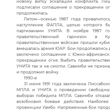
новому витку эскалации конфликта. Ли
подписали соглашение о прекращении о
продолжилась.
Летом—осенью 1987 года провалилос
наступление ФАПЛА, целью которого бы
партизанами УНИТА. В ноябре 1987 г
правительственный гарнизон в Ку
правительственным войскам пришли кубинс
вмешалась армия ЮАР. Бои продолжались до 
заключено соглашение с Южно-африканск
прекращении огня. Выбить правительств
УНИТА так и не смогли. Савимби не призн
и продолжил войну.
1990-е
31 июня 1991 года заключены Лиссабо
МПЛА и УНИТА о проведении свободных 
выборах победила МПЛА. Савимби отказа
возобновил боевые действия. Наиболе
провинции Уамбо. Напряжённые бои продо