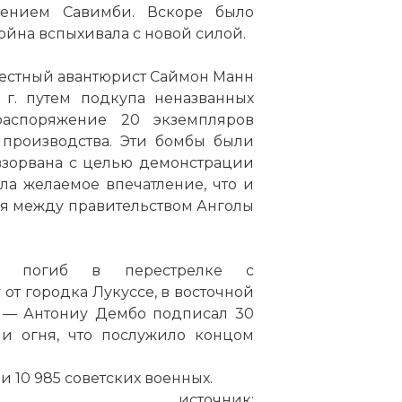
ением Савимби. Вскоре было
йна вспыхивала с новой силой.
вестный авантюрист Саймон Манн
 г. путем подкупа неназванных
аспоряжение 20 экземпляров
производства. Эти бомбы были
 взорвана с целью демонстрации
а желаемое впечатление, что и
я между правительством Анголы
 погиб в перестрелке с
т городка Лукуссе, в восточной
— Антониу Дембо подписал 30
и огня, что послужило концом
ли 10 985 советских военных.
источник: