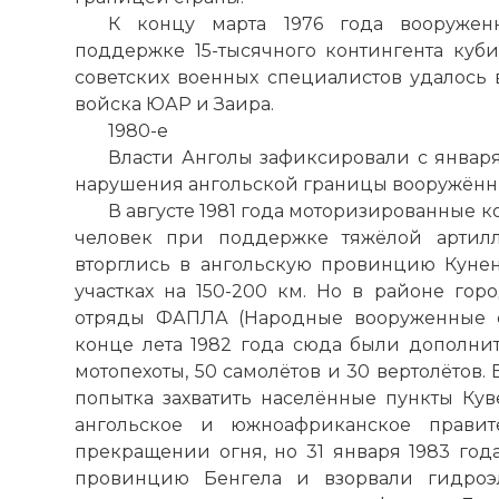
К концу марта 1976 года вооруже
поддержке 15-тысячного контингента ку
советских военных специалистов удалось 
войска ЮАР и Заира.
1980-е
Власти Анголы зафиксировали с января
нарушения ангольской границы вооружён
В августе 1981 года моторизированные к
человек при поддержке тяжёлой артилл
вторглись в ангольскую провинцию Куне
участках на 150-200 км. Но в районе гор
отряды ФАПЛА (Народные вооруженные с
конце лета 1982 года сюда были дополн
мотопехоты, 50 самолётов и 30 вертолётов.
попытка захватить населённые пункты Куве
ангольское и южноафриканское правит
прекращении огня, но 31 января 1983 го
провинцию Бенгела и взорвали гидроэл