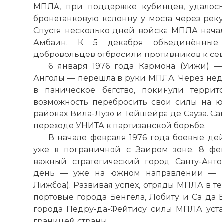
МПЛА, при поддержке кубинцев, удалос
бронетанковую колонну у моста через реку
Спустя несколько дней войска МПЛА начал
Амбаин. К 5 декабря объединённы
добровольцев отбросили противников к севе
6 января 1976 года Кармона (Уижи) 
Анголы — перешла в руки МПЛА. Через нед
в паническое бегство, покинули терри
возможность перебросить свои силы на ю
районах Вила-Лузо и Тейшейра де Сауза. С
переходе УНИТА к партизанской борьбе.
В начале февраля 1976 года боевые д
уже в пограничной с Заиром зоне. 8 ф
важный стратегический город Санту-Ант
день — уже на южном направлении — в
Лижбоа). Развивая успех, отряды МПЛА в 
портовые города Бенгела, Лобиту и Са да 
города Педру-да-Фейтису силы МПЛА уст
границей страны.