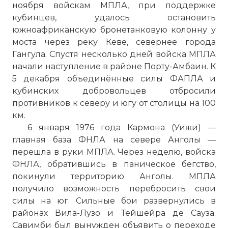
ноября войскам МПЛА, при поддержке
кубинцев, удалось остановить
южноафриканскую бронетанковую колонну у
моста через реку Кеве, севернее города
Гангула. Спустя несколько дней войска МПЛА
начали наступление в районе Порту-Амбаин. К
5 декабря объединённые силы ФАПЛА и
кубинских добровольцев отбросили
противников к северу и югу от столицы на 100
км.
6 января 1976 года Кармона (Уижи) —
главная база ФНЛА на севере Анголы —
перешла в руки МПЛА. Через неделю, войска
ФНЛА, обратившись в паническое бегство,
покинули территорию Анголы. МПЛА
получило возможность перебросить свои
силы на юг. Сильные бои развернулись в
районах Вила-Лузо и Тейшейра де Сауза.
Савимби был вынужден объявить о переходе