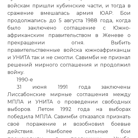
движения за освобождение Анголы
войскам пришли кубинские части, и тогда в
(МПЛА) Агоштинью Нету провозгласил в
сражение вмешалась армия ЮАР. Бои
Луанде, находящейся в огненном
продолжались до 5 августа 1988 года, когда
кольце блокады южноафриканских и
было заключено соглашение с Южно-
заирских войск, отрядов
африканским правительством в Женеве о
рекрутированных по всему миру
прекращении огня. Выбить
наемников, независимость бывшей
правительственные войска южноафриканцы
португальской колонии, прошло более
и УНИТА так и не смогли. Савимби не признал
30 лет.
решений мирного соглашения и продолжил
Фото статьи:
войну.
1990-е
31 июня 1991 года заключены
Лиссабонские мирные соглашения между
МПЛА и УНИТА о проведении свободных
выборов. Летом 1992 года на выборах
победила МПЛА. Савимби отказался признать
своё поражение и возобновил боевые
действия. Наиболее сильные бои