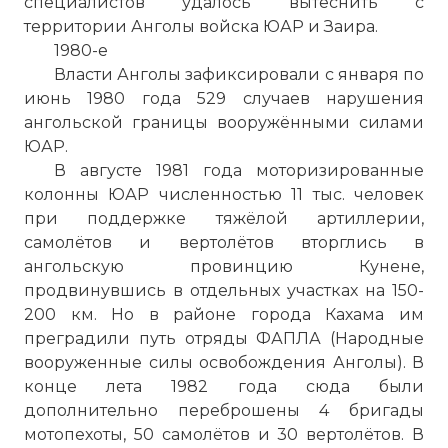
специалистов удалось вытеснить с
территории Анголы войска ЮАР и Заира.
1980-е
Власти Анголы зафиксировали с января по
июнь 1980 года 529 случаев нарушения
ангольской границы вооружёнными силами
ЮАР.
В августе 1981 года моторизированные
колонны ЮАР численностью 11 тыс. человек
при поддержке тяжёлой артиллерии,
самолётов и вертолётов вторглись в
ангольскую провинцию Кунене,
продвинувшись в отдельных участках на 150-
200 км. Но в районе города Кахама им
преградили путь отряды ФАПЛА (Народные
вооруженные силы освобождения Анголы). В
конце лета 1982 года сюда были
дополнительно переброшены 4 бригады
мотопехоты, 50 самолётов и 30 вертолётов. В