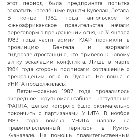
этот период была предпринята попытка
захватить населённые пункты Кувелай, Летала.
В конце 1982 года ангольское и
южноафриканское правительства начали
переговоры о прекращении огня, но 31 января
1983 года части армии ЮАР проникли в
провинцию Бенгела и взорвали
☓
гидроэлектростанцию, что привело к новому
витку эскалации конфликта. Лишь в марте
1984 года стороны подписали соглашение о
прекращении огня в
Лусаке
. Но война с
УНИТА продолжилась.
Летом—осенью 1987 года провалилось
очередное крупномасштабное наступление
ФАПЛА, целью которого было окончательно
покончить с партизанами УНИТА. В ноябре
1987 года войска УНИТА напали на
правительственный гарнизон в Куито-
С момента, когда лидер Народного
Куанавале. На помощь правительственным