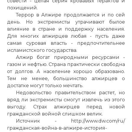
совести - целая серия кровавых терактов и
похищений.
Террор в Алжире продолжается и по сей
день. Но экстремисты утрачивают былое
влияние в стране и поддержку населения.
Для многих алжирцев любая - пусть даже
самая суровая власть - предпочтительнее
исламистского государства.
Алжир богат природными ресурсами -
газом и нефтью. Страна практически свободна
от долгов. А население хорошо образовано.
Тем не менее, большинство алжирцев о
достатке могут только мечтать.
Недовольство правительством растет, но
вряд ли экстремисты смогут извлечь из этого
выгоду. Страх алжирцев перед новой
гражданской войной слишком велик.
☓
Источник - http://www.dw.com/ru/
гражданская-война-в-алжире-история-