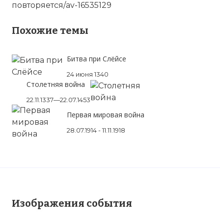
повторяется/av-16535129
Похожие темы
Битва при Слёйсе
24 июня 1340
Столетняя война
22.11.1337—22.07.1453
Первая мировая война
28.07.1914 - 11.11.1918
Гражданская война в Алжире - история повтор
Имя:
Изображения события
Комментарий: