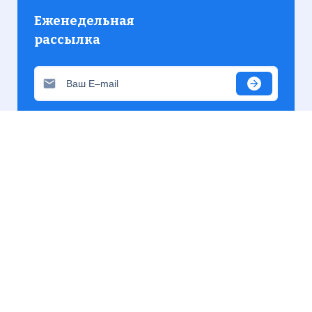
Еженедельная
рассылка
Присылаем только актуальную информацию без
лишних писем. Свежие и интересующие вас
материалы.