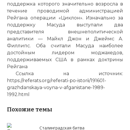
поддержка которого значительно возросла в
течение проводимой администрацией
Рейгана операции «Циклон». Изначально за
поддержку Масуда выступали два
представителя внешнеполитической
аналитики — Майкл Джон и Джеймс А.
Филлипс. Оба считали Масуда наиболее
достойным лидером моджахедов,
поддерживаемых США в рамках доктрины
Рейгана
Ссылка на источник:
https://referats.org/referati-po-istorii/191601-
2 часть Зазеркалье афганской войны
grazhdanskaya-voyna-v-afganistane-1989-
Имя:
1992.html
Комментарий:
Похожие темы
Проверочный код:
Сталинградская битва