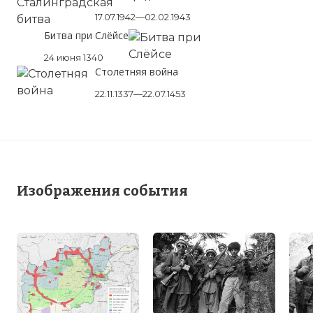
17.07.1942—02.02.1943
Битва при Слёйсе
24 июня 1340
Столетняя война
22.11.1337—22.07.1453
Вернуться в статью:
Гражданская война в Афга
Изображения события