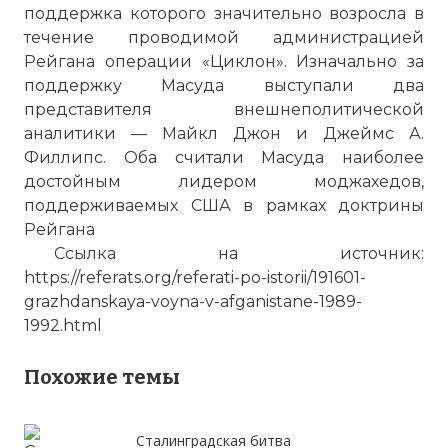
поддержка которого значительно возросла в
течение проводимой администрацией
Рейгана операции «Циклон». Изначально за
поддержку Масуда выступали два
☓
представителя внешнеполитической
аналитики — Майкл Джон и Джеймс А.
Филлипс. Оба считали Масуда наиболее
достойным лидером моджахедов,
поддерживаемых США в рамках доктрины
Рейгана
Ссылка на источник:
https://referats.org/referati-po-istorii/191601-
grazhdanskaya-voyna-v-afganistane-1989-
1992.html
Силы моджахедов составляли 10000
Похожие темы
человек, в основном афганцев, также
некоторое количество иностранных
боевиков и при поддержке ряда
Сталинградская битва