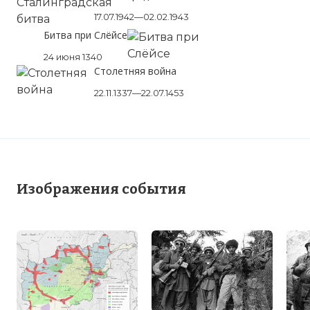
захваченных танков Т-55. Наступление
17.07.1942—02.02.1943
началось 5 марта 1989 года.
Битва при Слёйсе
Фото статьи:
24 июня 1340
Столетняя война
22.11.1337—22.07.1453
Изображения события